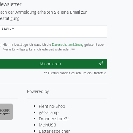
ewsletter
ach der Anmeldung erhalten Sie eine Email zur
estätigung
ewsletter
E-MAIL **
onig
Hiermit bestätige ich, dass ich die
Daten­schutz­erklärung
gelesen habe.
Meine Einwilligung kann ich jederzeit widerrufen.**
Abonnieren
** Hierbei handelt es sich um ein Pflichtfeld.
Powered by
Plentino-Shop
gAGaLamp
Drohnenstore24
MeinUSB
Batteriespeicher