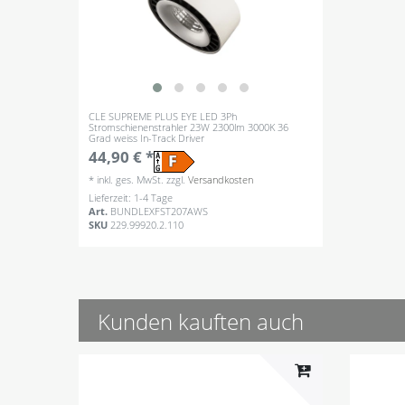
CLE SUPREME PLUS EYE LED 3Ph
Stromschienenstrahler 23W 2300lm 3000K 36
Grad weiss In-Track Driver
44,90 € *
*
inkl. ges. MwSt.
zzgl.
Versandkosten
Lieferzeit: 1-4 Tage
Art.
BUNDLEXFST207AWS
SKU
229.99920.2.110
Kunden kauften auch