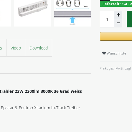
Lieferzeit: 1-4 T
ls
Video
Download
Wunschliste
* inkl. ges. MwSt. zzgl.
trahler 23W 2300lm 3000K 36 Grad weiss
 Epistar & Fortimo Xitanium In-Track Treiber