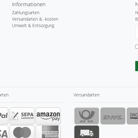
Informationen
N
Zahlungsarten
N
Versandarten & -kosten
B
Umwelt & Entsorgung
N
H
arten
Versandarten