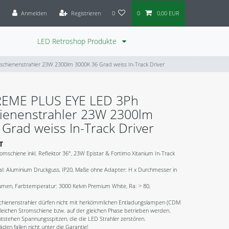
Anmelden
Registrieren
0
0
0,00 EUR
LED Retroshop Produkte
hienenstrahler 23W 2300lm 3000K 36 Grad weiss In-Track Driver
EME PLUS EYE LED 3Ph
ienenstrahler 23W 2300lm
Grad weiss In-Track Driver
T
romschiene inkl. Reflektor 36°, 23W Epistar & Fortimo Xitanium In-Track
ial: Aluminium Druckguss, IP20, Maße ohne Adapter: H x Durchmesser in
umen, Farbtemperatur: 3000 Kelvin Premium White, Ra: > 80,
hienenstrahler dürfen nicht mit herkömmlichen Entladungslampen (CDM
gleichen Stromschiene bzw. auf der gleichen Phase betrieben werden.
tstehen Spannungsspitzen, die die LED Strahler zerstören.
en fallen nicht unter die Garantie!