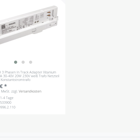
ED 3 Phasen In Track Adapter Xitanium
 30-40V 20W 230V weiß Trafo Netzteil
 Konstantstromtrafo
€ *
s. MwSt.
zzgl.
Versandkosten
: 1-4 Tage
533900
9996.2.110