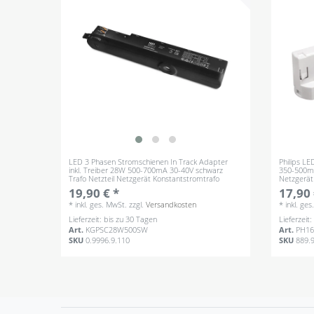
LED 3 Phasen Stromschienen In Track Adapter
Philips L
inkl. Treiber 28W 500-700mA 30-40V schwarz
350-500mA
Trafo Netzteil Netzgerät Konstantstromtrafo
Netzgerät
19,90 € *
17,90 
*
inkl. ges. MwSt.
zzgl.
Versandkosten
*
inkl. ge
Lieferzeit: bis zu 30 Tagen
Lieferzeit
Art.
KGPSC28W500SW
Art.
PH16
SKU
0.9996.9.110
SKU
889.