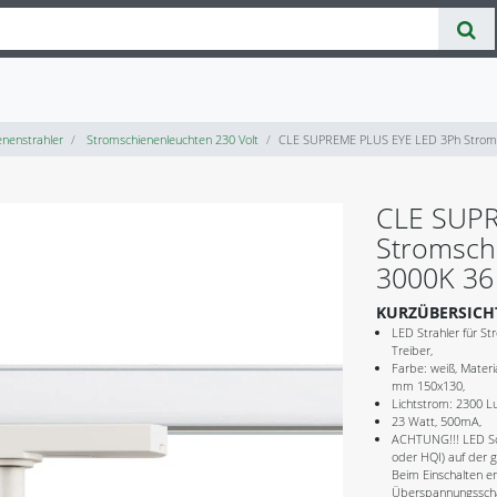
nenstrahler
Stromschienenleuchten 230 Volt
CLE SUPREME PLUS EYE LED 3Ph Stromsc
CLE SUPR
Stromsch
3000K 36 
KURZÜBERSICH
LED Strahler für St
Treiber,
Farbe: weiß, Mater
mm 150x130,
Lichtstrom: 2300 L
23 Watt, 500mA,
ACHTUNG!!! LED Sc
oder HQI) auf der 
Beim Einschalten en
Überspannungsschäd