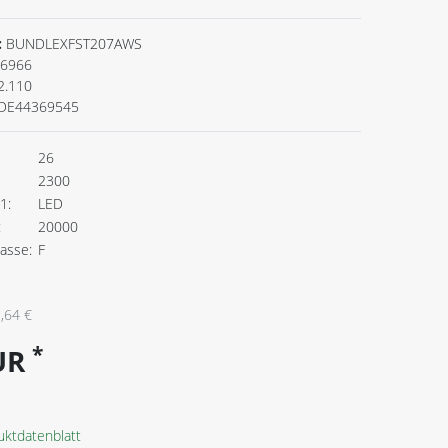
:
BUNDLEXFST207AWS
6966
2.110
DE44369545
26
2300
1:
LED
:
20000
lasse:
F
,64 €
*
EUR
uktdatenblatt