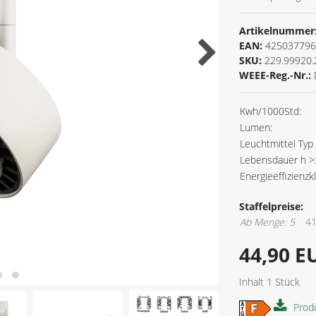
Artikelnummer
EAN:
425037796
SKU:
229.99920.
WEEE-Reg.-Nr.:
Kwh/1000Std:
Lumen:
Leuchtmittel Typ 
Lebensdauer h >
Energieeffizienzk
Staffelpreise:
Ab Menge: 5
41
44,90 
Inhalt
1
Stück
Prod