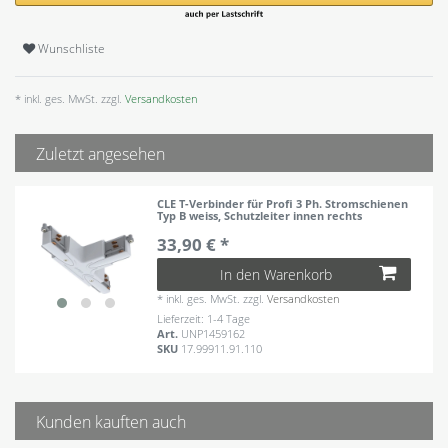
Wunschliste
* inkl. ges. MwSt. zzgl.
Versandkosten
Zuletzt angesehen
CLE T-Verbinder für Profi 3 Ph. Stromschienen
Typ B weiss, Schutzleiter innen rechts
33,90 € *
In den Warenkorb
*
inkl. ges. MwSt.
zzgl.
Versandkosten
Lieferzeit: 1-4 Tage
Art.
UNP1459162
SKU
17.99911.91.110
Kunden kauften auch