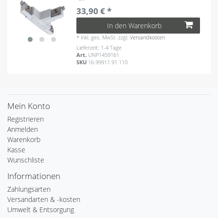
33,90 € *
In den Warenkorb
*
inkl. ges. MwSt.
zzgl.
Versandkosten
Lieferzeit: 1-4 Tage
Art.
UNP1459161
SKU
16.99911.91.110
Mein Konto
Registrieren
Anmelden
Warenkorb
Kasse
Wunschliste
Informationen
Zahlungsarten
Versandarten & -kosten
Umwelt & Entsorgung