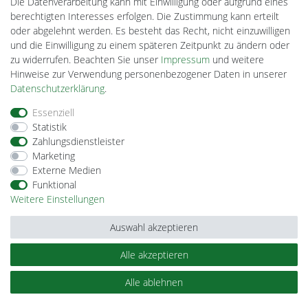
Die Datenverarbeitung kann mit Einwilligung oder aufgrund eines
CardanLight Europe
berechtigten Interesses erfolgen. Die Zustimmung kann erteilt
FORTIMO LEDs
oder abgelehnt werden. Es besteht das Recht, nicht einzuwilligen
Cardanlight-Shop
und die Einwilligung zu einem späteren Zeitpunkt zu ändern oder
Wallbox24
zu widerrufen. Beachten Sie unser
Impressum
und weitere
Hinweise zur Verwendung personenbezogener Daten in unserer
Daten­schutz­erklärung
.
Impressum
Daten­schutz­erklärung
AGB
Essenziell
Statistik
Zahlungsdienstleister
Barrierefreiheitserklärung
Widerrufs­recht
Marketing
Externe Medien
Funktional
Kontakt
Vertrag widerrufen
Weitere Einstellungen
Auswahl akzeptieren
Alle akzeptieren
© Copyright 2026 | Alle Rechte vorbehalten.
Alle ablehnen