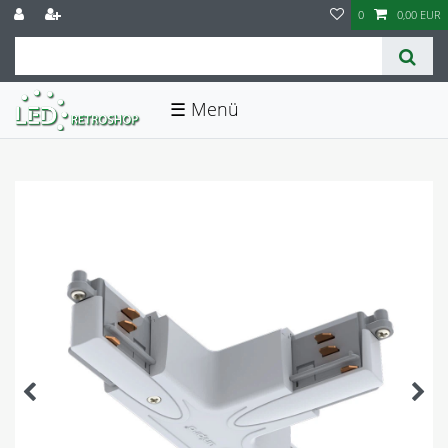
0
0,00 EUR
☰