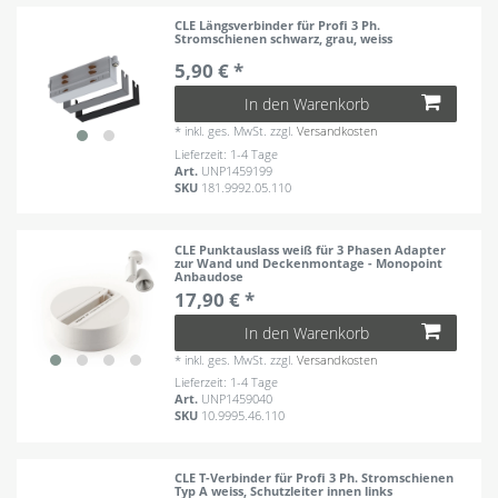
CLE Längsverbinder für Profi 3 Ph.
Stromschienen schwarz, grau, weiss
5,90 € *
In den Warenkorb
*
inkl. ges. MwSt.
zzgl.
Versandkosten
Lieferzeit: 1-4 Tage
Art.
UNP1459199
SKU
181.9992.05.110
CLE Punktauslass weiß für 3 Phasen Adapter
zur Wand und Deckenmontage - Monopoint
Anbaudose
17,90 € *
In den Warenkorb
*
inkl. ges. MwSt.
zzgl.
Versandkosten
Lieferzeit: 1-4 Tage
Art.
UNP1459040
SKU
10.9995.46.110
CLE T-Verbinder für Profi 3 Ph. Stromschienen
Typ A weiss, Schutzleiter innen links