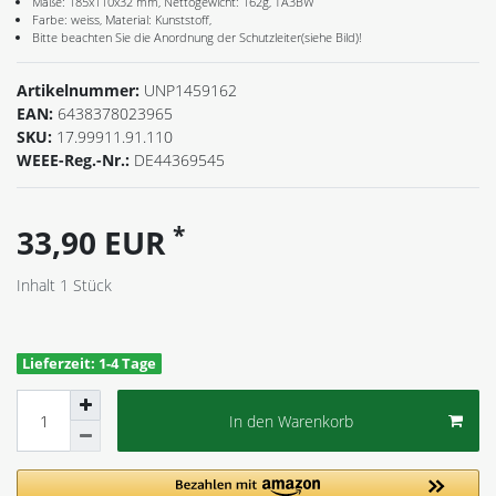
Maße: 185x110x32 mm, Nettogewicht: 162g, TA3BW
Farbe: weiss, Material: Kunststoff,
Bitte beachten Sie die Anordnung der Schutzleiter(siehe Bild)!
Artikelnummer:
UNP1459162
EAN:
6438378023965
SKU:
17.99911.91.110
WEEE-Reg.-Nr.:
DE44369545
*
33,90 EUR
Inhalt
1
Stück
Lieferzeit: 1-4 Tage
In den Warenkorb