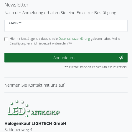
Newsletter
Nach der Anmeldung erhalten Sie eine Email zur Bestätigung
Newsletter
E-MAIL **
Honig
Hiermit bestätige ich, dass ich die
Daten­schutz­erklärung
gelesen habe. Meine
Einwilligung kann ich jederzeit widerrufen.**
Abonnieren
** Hierbei handelt es sich um ein Pflichtfeld.
Nehmen Sie
Kontakt
mit uns auf
Halogenkauf LIGHTECH GmbH
Schlehenweg 4