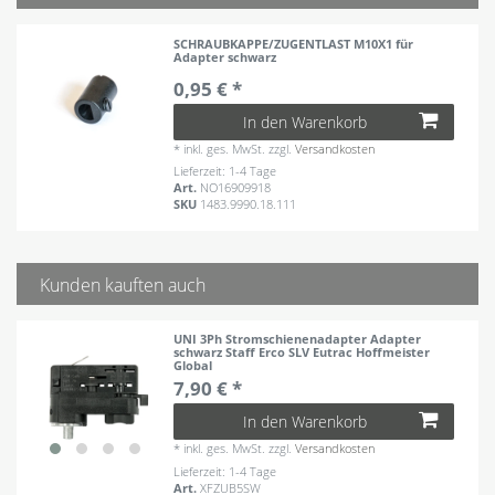
SCHRAUBKAPPE/ZUGENTLAST M10X1 für
Adapter schwarz
0,95 € *
In den Warenkorb
*
inkl. ges. MwSt.
zzgl.
Versandkosten
Lieferzeit: 1-4 Tage
Art.
NO16909918
SKU
1483.9990.18.111
Kunden kauften auch
UNI 3Ph Stromschienenadapter Adapter
schwarz Staff Erco SLV Eutrac Hoffmeister
Global
7,90 € *
In den Warenkorb
*
inkl. ges. MwSt.
zzgl.
Versandkosten
Lieferzeit: 1-4 Tage
Art.
XFZUB5SW