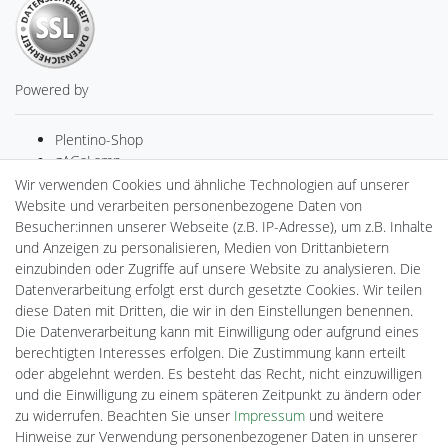
Powered by
Plentino-Shop
gAGaLamp
Drohnenstore24
Wir verwenden Cookies und ähnliche Technologien auf unserer
MeinUSB
Website und verarbeiten personenbezogene Daten von
Batteriespeicher
Besucher:innen unserer Webseite (z.B. IP-Adresse), um z.B. Inhalte
PlentiSolar
und Anzeigen zu personalisieren, Medien von Drittanbietern
Gebrauchtlicht
einzubinden oder Zugriffe auf unsere Website zu analysieren. Die
Ledkauf
Datenverarbeitung erfolgt erst durch gesetzte Cookies. Wir teilen
DEYESOLAR
diese Daten mit Dritten, die wir in den Einstellungen benennen.
Lightech Connect
Die Datenverarbeitung kann mit Einwilligung oder aufgrund eines
CardanLight Europe
berechtigten Interesses erfolgen. Die Zustimmung kann erteilt
FORTIMO LEDs
oder abgelehnt werden. Es besteht das Recht, nicht einzuwilligen
Cardanlight-Shop
und die Einwilligung zu einem späteren Zeitpunkt zu ändern oder
Wallbox24
zu widerrufen. Beachten Sie unser
Impressum
und weitere
Hinweise zur Verwendung personenbezogener Daten in unserer