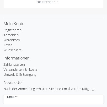
SKU
2.9993.3.110
Mein Konto
Registrieren
Anmelden
Warenkorb
Kasse
Wunschliste
Informationen
Zahlungsarten
Versandarten & -kosten
Umwelt & Entsorgung
Newsletter
Nach der Anmeldung erhalten Sie eine Email zur Bestätigung
Newsletter
E-MAIL **
Honig