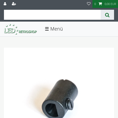
0
0,00 EUR
☰