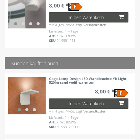
8,00 € *
In den Warenkorb
*
inkl. ges. MwSt.
zzgl.
Versandkosten
Lieferzeit: 1-4 Tage
Art.
XFWL176WS
SKU
24.9991.111
Kunden kauften auch
Gaga Lamp Design LED Wandleuchte YK Light
520lm sand weiß warmton
8,00 € *
In den Warenkorb
*
inkl. ges. MwSt.
zzgl.
Versandkosten
Lieferzeit: 1-4 Tage
Art.
XFWL185WS
SKU
39.99912.9.111