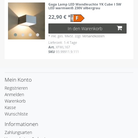
Gaga Lamp LED Wandleuchte YK Cube I 5W
LED warmweiß 230V silbergrau
22,90 € *
In den Warenkorb
*
inkl. ges. MwSt.
zzgl.
Versandkosten
Lieferzeit: 1-4 Tage
Art.
XFWL167
SKU
93.99911.9.111
Mein Konto
Registrieren
Anmelden
Warenkorb
Kasse
Wunschliste
Informationen
Zahlungsarten