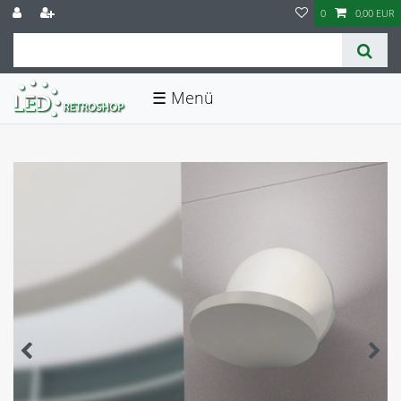
0
0,00 EUR
☰