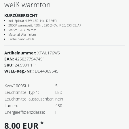
weiß warmton
KURZÜBERSICHT
inkl. Epistar 4,5W LED, inkl. DRIVER
3000K warmweiß, 430lm, 220-240V, IP 20, CRI 85, A+
Maße: 126 x 78 mm
Material: Aluminium
Farbe: Sand-Weiß
Artikelnummer:
XFWL176WS
EAN:
4250377947491
SKU:
24.9991.111
WEEE-Reg.-Nr.:
DE44369545
Kwh/1000Std:
5
Leuchtmittel Typ 1:
LED
Leuchtmittel austauschbar:
nein
Lumen:
430
Energieeffizienzklasse:
F
*
8,00 EUR