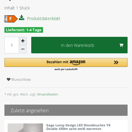
Inhalt
1
Stück
Produktdatenblatt
Lieferzeit: 1-4 Tage
In den Warenkorb
Wunschliste
* inkl. ges. MwSt. zzgl.
Versandkosten
Zuletzt angesehen
Gaga Lamp Design LED Wandleuchte YK
Double 430lm sand weiß warmton