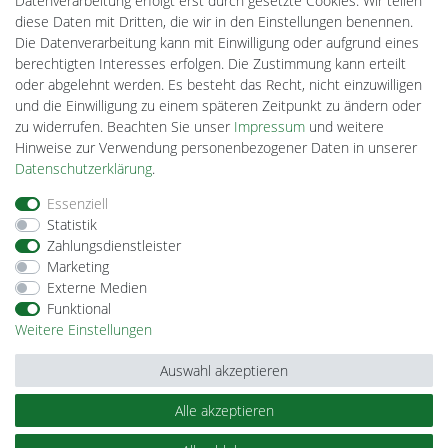
Datenverarbeitung erfolgt erst durch gesetzte Cookies. Wir teilen
DEYESOLAR
diese Daten mit Dritten, die wir in den Einstellungen benennen.
Lightech Connect
Die Datenverarbeitung kann mit Einwilligung oder aufgrund eines
CardanLight Europe
berechtigten Interesses erfolgen. Die Zustimmung kann erteilt
FORTIMO LEDs
oder abgelehnt werden. Es besteht das Recht, nicht einzuwilligen
Cardanlight-Shop
und die Einwilligung zu einem späteren Zeitpunkt zu ändern oder
Wallbox24
zu widerrufen. Beachten Sie unser
Impressum
und weitere
Hinweise zur Verwendung personenbezogener Daten in unserer
Daten­schutz­erklärung
.
Impressum
Daten­schutz­erklärung
AGB
Essenziell
Statistik
Zahlungsdienstleister
Barrierefreiheitserklärung
Widerrufs­recht
Marketing
Externe Medien
Funktional
Kontakt
Vertrag widerrufen
Weitere Einstellungen
Auswahl akzeptieren
Alle akzeptieren
© Copyright 2026 | Alle Rechte vorbehalten.