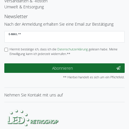
Versandarten & -kosten
Umwelt & Entsorgung
Newsletter
Nach der Anmeldung erhalten Sie eine Email zur Bestätigung
Newsletter
E-MAIL **
Honig
Hiermit bestätige ich, dass ich die
Daten­schutz­erklärung
gelesen habe. Meine
Einwilligung kann ich jederzeit widerrufen.**
Abonnieren
** Hierbei handelt es sich um ein Pflichtfeld.
Nehmen Sie
Kontakt
mit uns auf