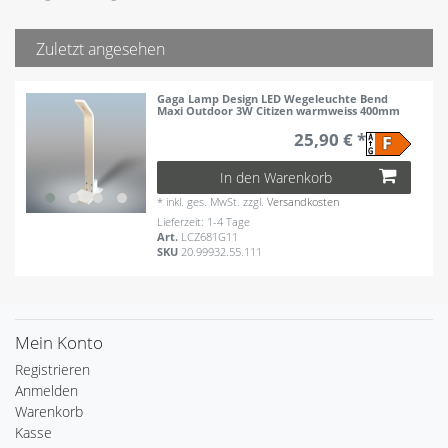
Zuletzt angesehen
Gaga Lamp Design LED Wegeleuchte Bend
Maxi Outdoor 3W Citizen warmweiss 400mm
25,90 € *
In den Warenkorb
*
inkl. ges. MwSt.
zzgl.
Versandkosten
Lieferzeit: 1-4 Tage
Art.
LCZ681G11
SKU
20.99932.55.111
Mein Konto
Registrieren
Anmelden
Warenkorb
Kasse