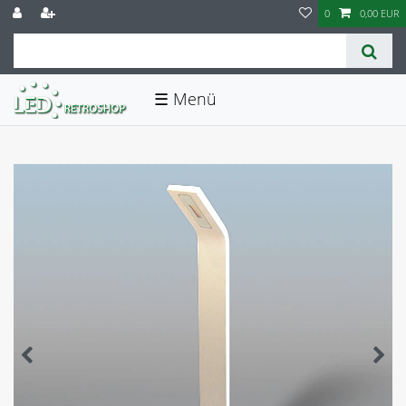
0
0,00 EUR
☰