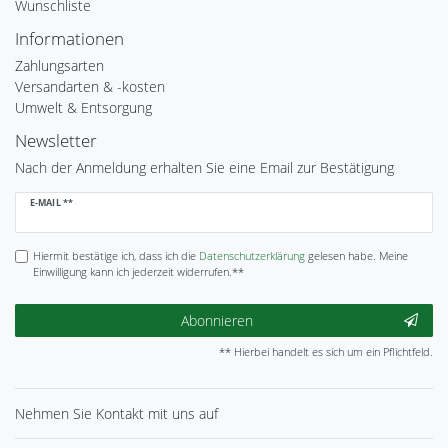
Wunschliste
Informationen
Zahlungsarten
Versandarten & -kosten
Umwelt & Entsorgung
Newsletter
Nach der Anmeldung erhalten Sie eine Email zur Bestätigung
Newsletter
E-MAIL **
Honig
Hiermit bestätige ich, dass ich die
Daten­schutz­erklärung
gelesen habe. Meine
Einwilligung kann ich jederzeit widerrufen.**
Abonnieren
** Hierbei handelt es sich um ein Pflichtfeld.
Nehmen Sie
Kontakt
mit uns auf