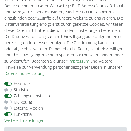
Batteriespeicher
Besucher:innen unserer Webseite (z.B. IP-Adresse), um z.B. Inhalte
PlentiSolar
und Anzeigen zu personalisieren, Medien von Drittanbietern
Gebrauchtlicht
einzubinden oder Zugriffe auf unsere Website zu analysieren. Die
Ledkauf
Datenverarbeitung erfolgt erst durch gesetzte Cookies. Wir teilen
DEYESOLAR
diese Daten mit Dritten, die wir in den Einstellungen benennen.
Lightech Connect
Die Datenverarbeitung kann mit Einwilligung oder aufgrund eines
CardanLight Europe
berechtigten Interesses erfolgen. Die Zustimmung kann erteilt
FORTIMO LEDs
oder abgelehnt werden. Es besteht das Recht, nicht einzuwilligen
Cardanlight-Shop
und die Einwilligung zu einem späteren Zeitpunkt zu ändern oder
Wallbox24
zu widerrufen. Beachten Sie unser
Impressum
und weitere
Hinweise zur Verwendung personenbezogener Daten in unserer
Daten­schutz­erklärung
.
Impressum
Daten­schutz­erklärung
AGB
Essenziell
Statistik
Zahlungsdienstleister
Barrierefreiheitserklärung
Widerrufs­recht
Marketing
Externe Medien
Funktional
Kontakt
Vertrag widerrufen
Weitere Einstellungen