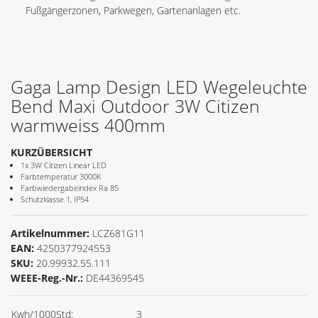
Fußgängerzonen, Parkwegen, Gartenanlagen etc.
Gaga Lamp Design LED Wegeleuchte
Bend Maxi Outdoor 3W Citizen
warmweiss 400mm
KURZÜBERSICHT
1x 3W Citizen Linear LED
Farbtemperatur 3000K
Farbwiedergabeindex Ra 85
Schutzklasse 1, IP54
Artikelnummer:
LCZ681G11
EAN:
4250377924553
SKU:
20.99932.55.111
WEEE-Reg.-Nr.:
DE44369545
Kwh/1000Std:
3