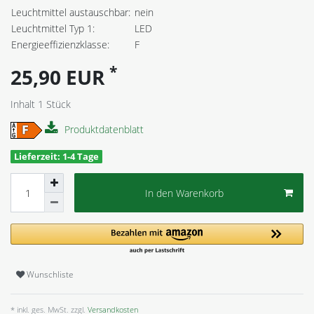
Leuchtmittel austauschbar:
nein
Leuchtmittel Typ 1:
LED
Energieeffizienzklasse:
F
*
25,90 EUR
Inhalt
1
Stück
Produktdatenblatt
Lieferzeit: 1-4 Tage
In den Warenkorb
Wunschliste
* inkl. ges. MwSt. zzgl.
Versandkosten