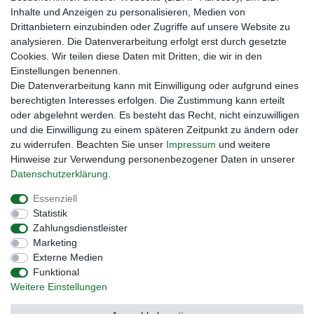
Batteriespeicher
Inhalte und Anzeigen zu personalisieren, Medien von
PlentiSolar
Drittanbietern einzubinden oder Zugriffe auf unsere Website zu
Gebrauchtlicht
analysieren. Die Datenverarbeitung erfolgt erst durch gesetzte
Ledkauf
Cookies. Wir teilen diese Daten mit Dritten, die wir in den
DEYESOLAR
Einstellungen benennen.
Lightech Connect
Die Datenverarbeitung kann mit Einwilligung oder aufgrund eines
CardanLight Europe
berechtigten Interesses erfolgen. Die Zustimmung kann erteilt
FORTIMO LEDs
oder abgelehnt werden. Es besteht das Recht, nicht einzuwilligen
Cardanlight-Shop
und die Einwilligung zu einem späteren Zeitpunkt zu ändern oder
Wallbox24
zu widerrufen. Beachten Sie unser
Impressum
und weitere
Hinweise zur Verwendung personenbezogener Daten in unserer
Daten­schutz­erklärung
.
Impressum
Daten­schutz­erklärung
AGB
Essenziell
Statistik
Zahlungsdienstleister
Barrierefreiheitserklärung
Widerrufs­recht
Marketing
Externe Medien
Funktional
Kontakt
Vertrag widerrufen
Weitere Einstellungen