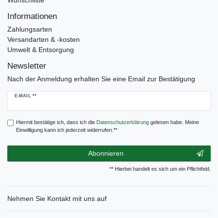
Wunschliste
Informationen
Zahlungsarten
Versandarten & -kosten
Umwelt & Entsorgung
Newsletter
Nach der Anmeldung erhalten Sie eine Email zur Bestätigung
Newsletter
E-MAIL **
Honig
Hiermit bestätige ich, dass ich die
Daten­schutz­erklärung
gelesen habe. Meine
Einwilligung kann ich jederzeit widerrufen.**
Abonnieren
** Hierbei handelt es sich um ein Pflichtfeld.
Nehmen Sie
Kontakt
mit uns auf