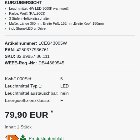
KURZÜBERSICHT
Leuchtmittel: 4W LED 3000K warmweiß
Farbe: Weiß (RAL9003)
3 Stufen Helligkeitsschalter
Maße: Länge 360mm, Breite Fuß: 152mm ,Breite Kopf: 180mm
incl. Sharp-LED u. Driver
Artikelnummer:
LCEG43005W
EAN:
4250377936761
SKU:
82.99957.86.111
WEEE-Reg.-Nr.:
DE44369545
Kwh/1000Std:
5
Leuchtmittel Typ 1:
LED
Leuchtmittel austauschbar:
nein
Energieeffizienzklasse:
F
*
79,90 EUR
Inhalt
1
Stück
Produktdatenblatt