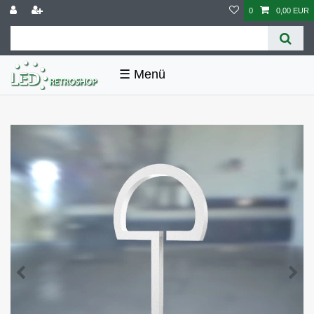
0
0,00 EUR
☰