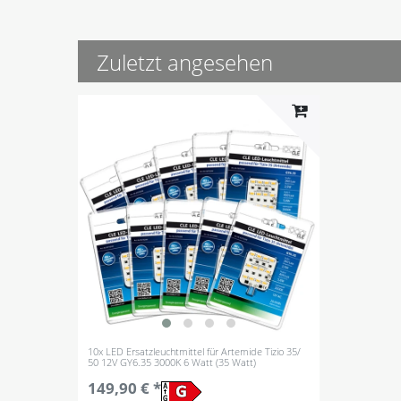
Zuletzt angesehen
10x LED Ersatzleuchtmittel für Artemide Tizio 35/
50 12V GY6.35 3000K 6 Watt (35 Watt)
149,90 € *