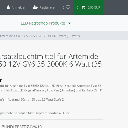
Anmelden
Registrieren
0
0
0,00 EUR
LED Retroshop Produkte
 Artemide Tizio 35/ 50 12V GY6.35 3000K 6 Watt (35 Watt)
rsatzleuchtmittel für Artemide
 50 12V GY6.35 3000K 6 Watt (35
T
ul für Artemide Tizio 35/50 12Volt. LED Einsatz nur für Artemide Tizio 35
ht für Tizio LED Original Version, Tizio Plus (dimmbar) und für Tizio 55 (H1
tufe 1 Abstand 50cm, 450 Lux 5,8 Watt Stufe 2
zglas mehr benötigt ! Max. Kopftemperatur 40 Grad
:
BUNDLEESTTIZ4WX10