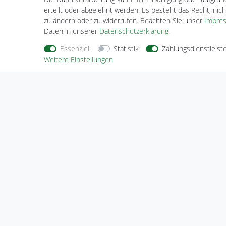
erteilt oder abgelehnt werden. Es besteht das Recht, nich
zu ändern oder zu widerrufen. Beachten Sie unser
Impre
Daten in unserer
Daten­schutz­erklärung
.
Essenziell
Statistik
Zahlungsdienstleist
Weitere Einstellungen
Nehmen Sie
Kontakt
mit uns auf
Zahlungs
Halogenkauf LIGHTECH GmbH
Schlehenweg 4
29690 Schwarmstedt
Deutschland
Wir sind gerne für Sie da.
Haben Sie Fragen oder möchten Sie uns
etwas mitteilen, dann nutzen Sie bitte
unser Kontaktformular.