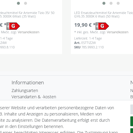
leuchtmittel für Artemide Tizio 35/ 50
LED Ersatzleuchtmittel für Artemide Tizi
5 3000K 6Watt (35 Watt)
GY6.35 3000K 6 Watt (50 Watt)
€ *
19,90 € *
s. MwSt.
zzgl.
Versandkosten
*
inkl. ges. MwSt.
zzgl.
Versandkosten
: 1-4 Tage
Lieferzeit: 1-4 Tage
IZ4W
Art.
ESTTIZ2W
9993.8.110
SKU
785.9993.2.110
Informationen
N
Zahlungsarten
N
Versandarten & -kosten
B
Umwelt & Entsorgung
N
nserer Website und verarbeiten personenbezogene Daten von
H
B. Inhalte und Anzeigen zu personalisieren, Medien von
te zu analysieren. Die Datenverarbeitung erfolgt erst durch
 wir in den Einstellungen benennen.
nd eines berechtigten Interesses erfolgen. Die Zustimmung kann