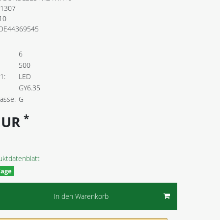
1307
10
DE44369545
6
500
1:
LED
GY6.35
lasse:
G
*
 EUR
uktdatenblatt
Tage
In den Warenkorb