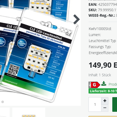
EAN:
425037794
SKU:
79.99950.1
WEEE-Reg.-Nr.:
Kwh/1000Std:
Lumen:
Leuchtmittel Typ 
Fassungs Typ:
Energieeffizienzk
149,90
Inhalt
1
Stück
Prod
Lieferzeit: 8-10 