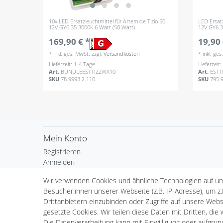
10x LED Ersatzleuchtmittel für Artemide Tizio 50
LED Ersatz
12V GY6.35 3000K 6 Watt (50 Watt)
12V GY6.3
169,90 € *
19,90 
*
inkl. ges. MwSt.
zzgl.
Versandkosten
*
inkl. ge
Lieferzeit: 1-4 Tage
Lieferzeit
Art.
BUNDLEESTTIZ2WX10
Art.
ESTT
SKU
78.9993.2.110
SKU
795.
Mein Konto
Registrieren
Anmelden
Warenkorb
Wir verwenden Cookies und ähnliche Technologien auf u
Kasse
Besucher:innen unserer Webseite (z.B. IP-Adresse), um z.
Wunschliste
Drittanbietern einzubinden oder Zugriffe auf unsere Websi
gesetzte Cookies. Wir teilen diese Daten mit Dritten, die
Die Datenverarbeitung kann mit Einwilligung oder aufgru