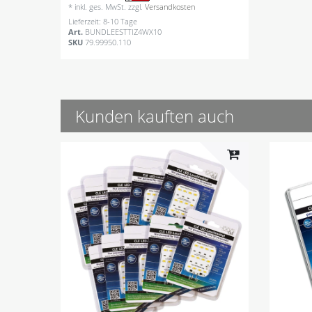
*
inkl. ges. MwSt.
zzgl.
Versandkosten
Lieferzeit: 8-10 Tage
Art.
BUNDLEESTTIZ4WX10
SKU
79.99950.110
Kunden kauften auch