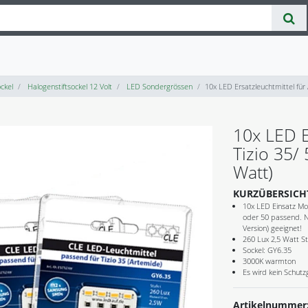
ckel
Halogenstiftsockel 12 Volt
LED Sondergrössen
10x LED Ersatzleuchtmittel für
10x LED E
Tizio 35/
Watt)
KURZÜBERSICH
10x LED Einsatz Mod
oder 50 passend. Nic
Version) geeignet!
260 Lux 2,5 Watt S
Sockel: GY6.35
3000K warmton
Es wird kein Schut
Artikelnummer