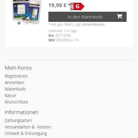
19,90 € *
In den Warenkorb
*
inkl. ges. MwSt.
zzgl.
Versandkosten
Lieferzeit: 1-4 Tage
Art.
ESTTIZ2W
SKU
785.9993.2.110
Mein Konto
Registrieren
Anmelden
Warenkorb
Kasse
Wunschliste
Informationen
Zahlungsarten
Versandarten & -kosten
Umwelt & Entsorgung