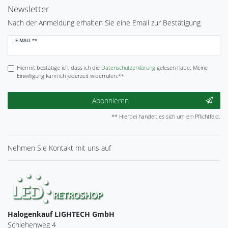
Newsletter
Nach der Anmeldung erhalten Sie eine Email zur Bestätigung
Newsletter
E-MAIL **
Honig
Hiermit bestätige ich, dass ich die
Daten­schutz­erklärung
gelesen habe. Meine
Einwilligung kann ich jederzeit widerrufen.**
Abonnieren
** Hierbei handelt es sich um ein Pflichtfeld.
Nehmen Sie
Kontakt
mit uns auf
Halogenkauf LIGHTECH GmbH
Schlehenweg 4