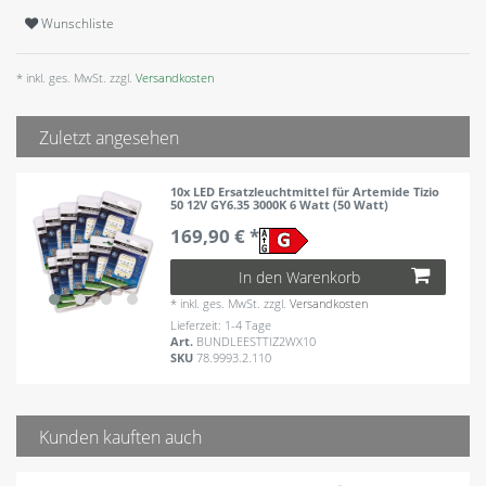
Wunschliste
* inkl. ges. MwSt. zzgl.
Versandkosten
Zuletzt angesehen
10x LED Ersatzleuchtmittel für Artemide Tizio
50 12V GY6.35 3000K 6 Watt (50 Watt)
169,90 € *
In den Warenkorb
*
inkl. ges. MwSt.
zzgl.
Versandkosten
Lieferzeit: 1-4 Tage
Art.
BUNDLEESTTIZ2WX10
SKU
78.9993.2.110
Kunden kauften auch