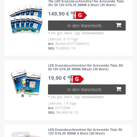
10x LED Ersatzleuchtmittel für Artemide Tizio
35/ 50 12V GY6.35 3000K 6 Watt (35 Watt)
149,90 € *
In den Warenkorb
*
inkl. ges. MwSt.
zzgl.
Versandkosten
Lieferzeit: 8-10 Tage
Art.
BUNDLEESTTIZ4WX10
SKU
79.99950.110
LED Ersatzleuchtmittel für Artemide Tizio 35/
50 12V GY6.35 3000K 6Watt (35 Watt)
19,90 € *
In den Warenkorb
*
inkl. ges. MwSt.
zzgl.
Versandkosten
Lieferzeit: 1-4 Tage
Art.
ESTTIZ4W
SKU
796.9993.8.110
LED Ersatzleuchtmittel für Artemide Tizio 50
12V GY6.35 3000K 6 Watt (50 Watt)