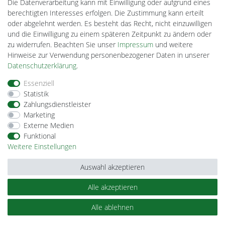
Lightech Connect
Die Datenverarbeitung kann mit Einwilligung oder aufgrund eines
CardanLight Europe
berechtigten Interesses erfolgen. Die Zustimmung kann erteilt
FORTIMO LEDs
oder abgelehnt werden. Es besteht das Recht, nicht einzuwilligen
Cardanlight-Shop
und die Einwilligung zu einem späteren Zeitpunkt zu ändern oder
Wallbox24
zu widerrufen. Beachten Sie unser
Impressum
und weitere
Hinweise zur Verwendung personenbezogener Daten in unserer
Daten­schutz­erklärung
.
Impressum
Daten­schutz­erklärung
AGB
Essenziell
Statistik
Zahlungsdienstleister
Barrierefreiheitserklärung
Widerrufs­recht
Marketing
Externe Medien
Funktional
Kontakt
Vertrag widerrufen
Weitere Einstellungen
Auswahl akzeptieren
Alle akzeptieren
© Copyright 2026 | Alle Rechte vorbehalten.
Alle ablehnen