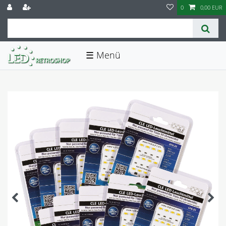
0
0,00 EUR
☰