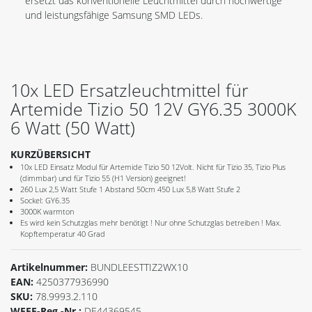
ersetzt das konventionelle Leuchtmittel durch hochwertige
und leistungsfähige Samsung SMD LEDs.
10x LED Ersatzleuchtmittel für
Artemide Tizio 50 12V GY6.35 3000K
6 Watt (50 Watt)
KURZÜBERSICHT
10x LED Einsatz Modul für Artemide Tizio 50 12Volt. Nicht für Tizio 35, Tizio Plus
(dimmbar) und für Tizio 55 (H1 Version) geeignet!
260 Lux 2,5 Watt Stufe 1 Abstand 50cm 450 Lux 5,8 Watt Stufe 2
Sockel: GY6.35
3000K warmton
Es wird kein Schutzglas mehr benötigt ! Nur ohne Schutzglas betreiben ! Max.
Kopftemperatur 40 Grad
Artikelnummer:
BUNDLEESTTIZ2WX10
EAN:
4250377936990
SKU:
78.9993.2.110
WEEE-Reg.-Nr.:
DE44369545