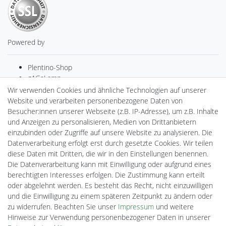
Powered by
Plentino-Shop
gAGaLamp
Drohnenstore24
Wir verwenden Cookies und ähnliche Technologien auf unserer
MeinUSB
Website und verarbeiten personenbezogene Daten von
Batteriespeicher
Besucher:innen unserer Webseite (z.B. IP-Adresse), um z.B. Inhalte
PlentiSolar
und Anzeigen zu personalisieren, Medien von Drittanbietern
Gebrauchtlicht
einzubinden oder Zugriffe auf unsere Website zu analysieren. Die
Ledkauf
Datenverarbeitung erfolgt erst durch gesetzte Cookies. Wir teilen
DEYESOLAR
diese Daten mit Dritten, die wir in den Einstellungen benennen.
Lightech Connect
Die Datenverarbeitung kann mit Einwilligung oder aufgrund eines
CardanLight Europe
berechtigten Interesses erfolgen. Die Zustimmung kann erteilt
FORTIMO LEDs
oder abgelehnt werden. Es besteht das Recht, nicht einzuwilligen
Cardanlight-Shop
und die Einwilligung zu einem späteren Zeitpunkt zu ändern oder
Wallbox24
zu widerrufen. Beachten Sie unser
Impressum
und weitere
Hinweise zur Verwendung personenbezogener Daten in unserer