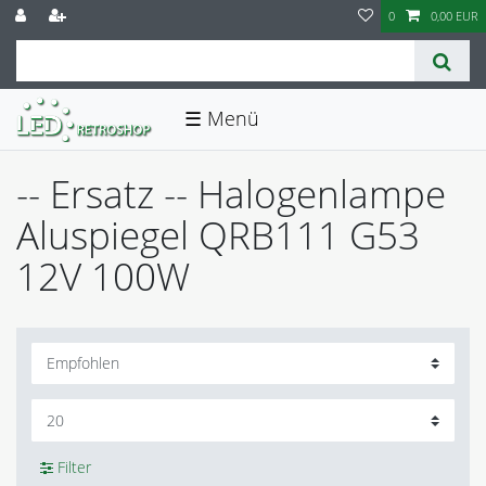
0
0,00 EUR
☰
-- Ersatz -- Halogenlampe
Aluspiegel QRB111 G53
12V 100W
Filter