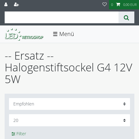
0
0,00 EUR
☰
-- Ersatz --
Halogenstiftsockel G4 12V
5W
Filter