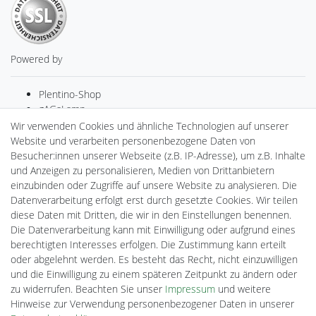
Powered by
Plentino-Shop
gAGaLamp
Drohnenstore24
Wir verwenden Cookies und ähnliche Technologien auf unserer
MeinUSB
Website und verarbeiten personenbezogene Daten von
Batteriespeicher
Besucher:innen unserer Webseite (z.B. IP-Adresse), um z.B. Inhalte
PlentiSolar
und Anzeigen zu personalisieren, Medien von Drittanbietern
Gebrauchtlicht
einzubinden oder Zugriffe auf unsere Website zu analysieren. Die
Ledkauf
Datenverarbeitung erfolgt erst durch gesetzte Cookies. Wir teilen
DEYESOLAR
diese Daten mit Dritten, die wir in den Einstellungen benennen.
Lightech Connect
Die Datenverarbeitung kann mit Einwilligung oder aufgrund eines
CardanLight Europe
berechtigten Interesses erfolgen. Die Zustimmung kann erteilt
FORTIMO LEDs
oder abgelehnt werden. Es besteht das Recht, nicht einzuwilligen
Cardanlight-Shop
und die Einwilligung zu einem späteren Zeitpunkt zu ändern oder
Wallbox24
zu widerrufen. Beachten Sie unser
Impressum
und weitere
Hinweise zur Verwendung personenbezogener Daten in unserer