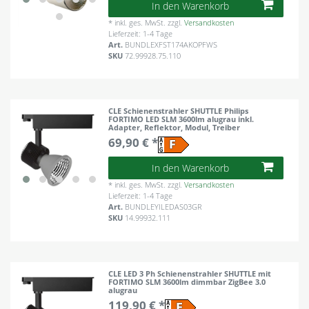
In den Warenkorb
*
inkl. ges. MwSt.
zzgl.
Versandkosten
Lieferzeit: 1-4 Tage
Art.
BUNDLEXFST174AKOPFWS
SKU
72.99928.75.110
CLE Schienenstrahler SHUTTLE Philips
FORTIMO LED SLM 3600lm alugrau inkl.
Adapter, Reflektor, Modul, Treiber
69,90 € *
In den Warenkorb
*
inkl. ges. MwSt.
zzgl.
Versandkosten
Lieferzeit: 1-4 Tage
Art.
BUNDLEYILEDAS03GR
SKU
14.99932.111
CLE LED 3 Ph Schienenstrahler SHUTTLE mit
FORTIMO SLM 3600lm dimmbar ZigBee 3.0
alugrau
119,90 € *