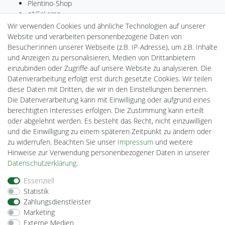
Plentino-Shop
gAGaLamp
Drohnenstore24
Wir verwenden Cookies und ähnliche Technologien auf unserer
MeinUSB
Website und verarbeiten personenbezogene Daten von
Batteriespeicher
Besucher:innen unserer Webseite (z.B. IP-Adresse), um z.B. Inhalte
PlentiSolar
und Anzeigen zu personalisieren, Medien von Drittanbietern
Gebrauchtlicht
einzubinden oder Zugriffe auf unsere Website zu analysieren. Die
Ledkauf
Datenverarbeitung erfolgt erst durch gesetzte Cookies. Wir teilen
DEYESOLAR
diese Daten mit Dritten, die wir in den Einstellungen benennen.
Lightech Connect
Die Datenverarbeitung kann mit Einwilligung oder aufgrund eines
CardanLight Europe
berechtigten Interesses erfolgen. Die Zustimmung kann erteilt
FORTIMO LEDs
oder abgelehnt werden. Es besteht das Recht, nicht einzuwilligen
Cardanlight-Shop
und die Einwilligung zu einem späteren Zeitpunkt zu ändern oder
Wallbox24
zu widerrufen. Beachten Sie unser
Impressum
und weitere
Hinweise zur Verwendung personenbezogener Daten in unserer
Daten­schutz­erklärung
.
Impressum
Daten­schutz­erklärung
AGB
Essenziell
Statistik
Zahlungsdienstleister
Barrierefreiheitserklärung
Widerrufs­recht
Marketing
Externe Medien