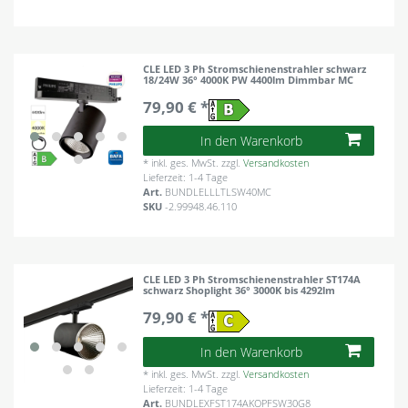
CLE LED 3 Ph Stromschienenstrahler schwarz
18/24W 36° 4000K PW 4400lm Dimmbar MC
79,90 € *
In den Warenkorb
*
inkl. ges. MwSt.
zzgl.
Versandkosten
Lieferzeit: 1-4 Tage
Art.
BUNDLELLLTLSW40MC
SKU
-2.99948.46.110
CLE LED 3 Ph Stromschienenstrahler ST174A
schwarz Shoplight 36° 3000K bis 4292lm
79,90 € *
In den Warenkorb
*
inkl. ges. MwSt.
zzgl.
Versandkosten
Lieferzeit: 1-4 Tage
Art.
BUNDLEXFST174AKOPFSW30G8