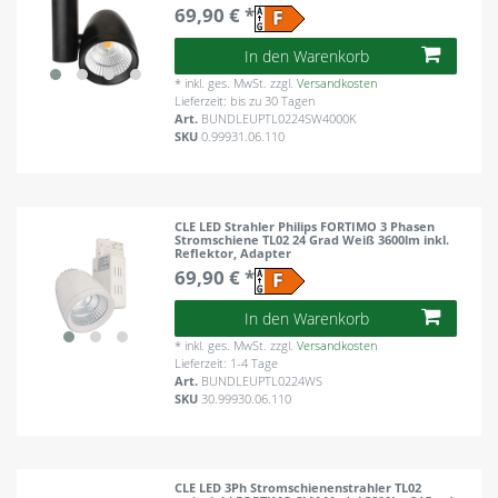
69,90 € *
In den Warenkorb
*
inkl. ges. MwSt.
zzgl.
Versandkosten
Lieferzeit: bis zu 30 Tagen
Art.
BUNDLEUPTL0224SW4000K
SKU
0.99931.06.110
CLE LED Strahler Philips FORTIMO 3 Phasen
Stromschiene TL02 24 Grad Weiß 3600lm inkl.
Reflektor, Adapter
69,90 € *
In den Warenkorb
*
inkl. ges. MwSt.
zzgl.
Versandkosten
Lieferzeit: 1-4 Tage
Art.
BUNDLEUPTL0224WS
SKU
30.99930.06.110
CLE LED 3Ph Stromschienenstrahler TL02