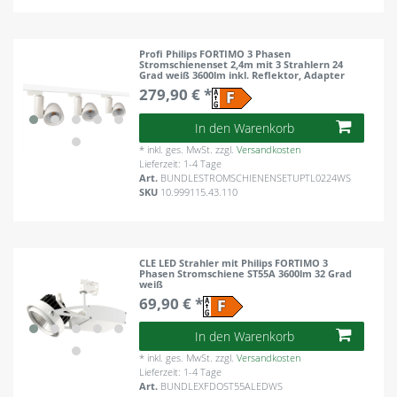
Profi Philips FORTIMO 3 Phasen
Stromschienenset 2,4m mit 3 Strahlern 24
Grad weiß 3600lm inkl. Reflektor, Adapter
279,90 € *
In den Warenkorb
*
inkl. ges. MwSt.
zzgl.
Versandkosten
Lieferzeit: 1-4 Tage
Art.
BUNDLESTROMSCHIENENSETUPTL0224WS
SKU
10.999115.43.110
CLE LED Strahler mit Philips FORTIMO 3
Phasen Stromschiene ST55A 3600lm 32 Grad
weiß
69,90 € *
In den Warenkorb
*
inkl. ges. MwSt.
zzgl.
Versandkosten
Lieferzeit: 1-4 Tage
Art.
BUNDLEXFDOST55ALEDWS