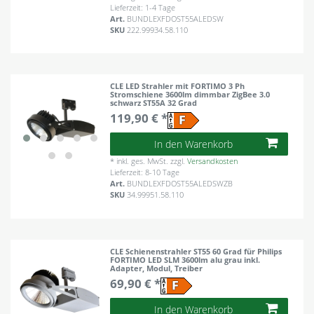
Lieferzeit: 1-4 Tage
Art.
BUNDLEXFDOST55ALEDSW
SKU
222.99934.58.110
CLE LED Strahler mit FORTIMO 3 Ph
Stromschiene 3600lm dimmbar ZigBee 3.0
schwarz ST55A 32 Grad
119,90 € *
In den Warenkorb
*
inkl. ges. MwSt.
zzgl.
Versandkosten
Lieferzeit: 8-10 Tage
Art.
BUNDLEXFDOST55ALEDSWZB
SKU
34.99951.58.110
CLE Schienenstrahler ST55 60 Grad für Philips
FORTIMO LED SLM 3600lm alu grau inkl.
Adapter, Modul, Treiber
69,90 € *
In den Warenkorb