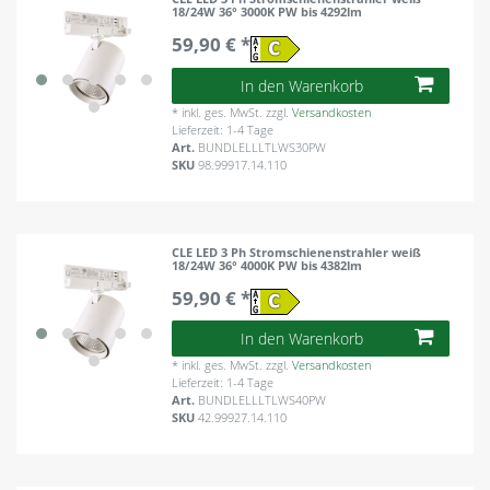
18/24W 36° 3000K PW bis 4292lm
59,90 € *
In den Warenkorb
*
inkl. ges. MwSt.
zzgl.
Versandkosten
Lieferzeit: 1-4 Tage
Art.
BUNDLELLLTLWS30PW
SKU
98.99917.14.110
CLE LED 3 Ph Stromschienenstrahler weiß
18/24W 36° 4000K PW bis 4382lm
59,90 € *
In den Warenkorb
*
inkl. ges. MwSt.
zzgl.
Versandkosten
Lieferzeit: 1-4 Tage
Art.
BUNDLELLLTLWS40PW
SKU
42.99927.14.110