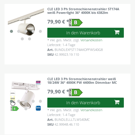
CLE LED 3 Ph Stromschienenstrahler ST174A
weiß Powerlight 36° 4000K bis 4382lm
79,90 € *
In den Warenkorb
*
inkl. ges. MwSt.
zzgl.
Versandkosten
Lieferzeit: 1-4 Tage
Art.
BUNDLEXFST174AKOPFWS40G8
SKU
42.99923.19.110
CLE LED 3 Ph Stromschienenstrahler weiß
18/24W 36° 4000K PW 4400lm Dimmbar MC
79,90 € *
In den Warenkorb
*
inkl. ges. MwSt.
zzgl.
Versandkosten
Lieferzeit: 1-4 Tage
Art.
BUNDLELLLTLWS40MC
SKU
42.99948.46.110