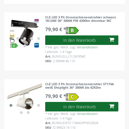
CLE LED 3 Ph Stromschienenstrahler schwarz
18/24W 36° 3000K PW 4300lm dimmbar MC
79,90 € *
In den Warenkorb
*
inkl. ges. MwSt.
zzgl.
Versandkosten
Lieferzeit: 1-4 Tage
Art.
BUNDLELLLTLSW30MC
SKU
-2.99948.46.110
CLE LED 3 Ph Stromschienenstrahler ST174A
weiß Shoplight 36° 3000K bis 4292lm
79,90 € *
In den Warenkorb
*
inkl. ges. MwSt.
zzgl.
Versandkosten
Lieferzeit: 1-4 Tage
Art.
BUNDLEXFST174AKOPFWS30G8
SKU
72.99923.19.110