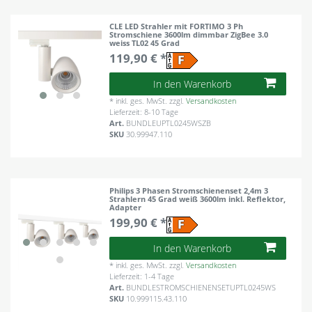
CLE LED Strahler mit FORTIMO 3 Ph
Stromschiene 3600lm dimmbar ZigBee 3.0
weiss TL02 45 Grad
119,90 € *
In den Warenkorb
*
inkl. ges. MwSt.
zzgl.
Versandkosten
Lieferzeit: 8-10 Tage
Art.
BUNDLEUPTL0245WSZB
SKU
30.99947.110
Philips 3 Phasen Stromschienenset 2,4m 3
Strahlern 45 Grad weiß 3600lm inkl. Reflektor,
Adapter
199,90 € *
In den Warenkorb
*
inkl. ges. MwSt.
zzgl.
Versandkosten
Lieferzeit: 1-4 Tage
Art.
BUNDLESTROMSCHIENENSETUPTL0245WS
SKU
10.999115.43.110