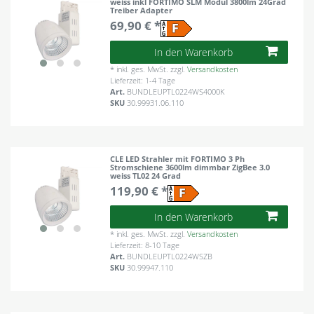
weiss inkl FORTIMO SLM Modul 3800lm 24Grad
Treiber Adapter
69,90 € *
In den Warenkorb
*
inkl. ges. MwSt.
zzgl.
Versandkosten
Lieferzeit: 1-4 Tage
Art.
BUNDLEUPTL0224WS4000K
SKU
30.99931.06.110
CLE LED Strahler mit FORTIMO 3 Ph
Stromschiene 3600lm dimmbar ZigBee 3.0
weiss TL02 24 Grad
119,90 € *
In den Warenkorb
*
inkl. ges. MwSt.
zzgl.
Versandkosten
Lieferzeit: 8-10 Tage
Art.
BUNDLEUPTL0224WSZB
SKU
30.99947.110