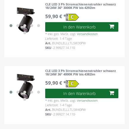
CLE LED 3 Ph Stromschienenstrahler schwarz
18/24W 36° 3000K PW bis 4292lm
59,90 € *
In den Warenkorb
*
inkl. ges. MwSt.
zzgl.
Versandkosten
Lieferzeit: 1-4 Tage
Art.
BUNDLELLLTLSW30PW
SKU
-2.99927.14.110
CLE LED 3 Ph Stromschienenstrahler schwarz
18/24W 36° 4000K PW bis 4382lm
59,90 € *
In den Warenkorb
*
inkl. ges. MwSt.
zzgl.
Versandkosten
Lieferzeit: 1-4 Tage
Art.
BUNDLELLLTLSW40PW
SKU
-2.99927.14.110