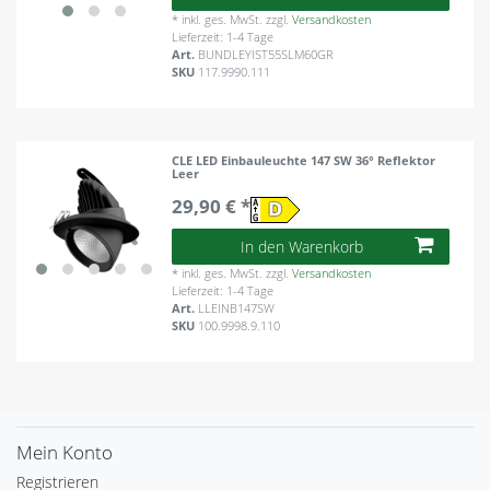
*
inkl. ges. MwSt.
zzgl.
Versandkosten
Lieferzeit: 1-4 Tage
Art.
BUNDLEYIST55SLM60GR
SKU
117.9990.111
CLE LED Einbauleuchte 147 SW 36° Reflektor
Leer
29,90 € *
In den Warenkorb
*
inkl. ges. MwSt.
zzgl.
Versandkosten
Lieferzeit: 1-4 Tage
Art.
LLEINB147SW
SKU
100.9998.9.110
Mein Konto
Registrieren