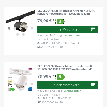
CLE LED 3 Ph Stromschienenstrahler ST174A
schwarz Powerlight 36° 4000K bis 4382lm
79,90 € *
In den Warenkorb
*
inkl. ges. MwSt.
zzgl.
Versandkosten
Lieferzeit: 1-4 Tage
Art.
BUNDLEXFST174AKOPFSW40G8
SKU
15.99923.84.110
CLE LED 3 Ph Stromschienenstrahler weiß
18/24W 36° 3000K PW 4300lm dimmbar MC
79,90 € *
In den Warenkorb
*
inkl. ges. MwSt.
zzgl.
Versandkosten
Lieferzeit: 1-4 Tage
Art.
BUNDLELLLTLWS30MC
SKU
98.99948.46.110