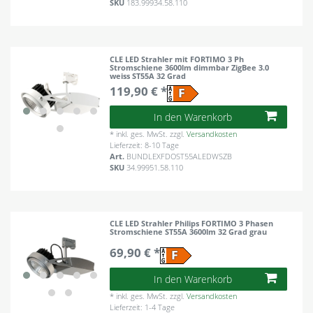
SKU
183.99934.58.110
CLE LED Strahler mit FORTIMO 3 Ph
Stromschiene 3600lm dimmbar ZigBee 3.0
weiss ST55A 32 Grad
119,90 € *
In den Warenkorb
*
inkl. ges. MwSt.
zzgl.
Versandkosten
Lieferzeit: 8-10 Tage
Art.
BUNDLEXFDOST55ALEDWSZB
SKU
34.99951.58.110
CLE LED Strahler Philips FORTIMO 3 Phasen
Stromschiene ST55A 3600lm 32 Grad grau
69,90 € *
In den Warenkorb
*
inkl. ges. MwSt.
zzgl.
Versandkosten
Lieferzeit: 1-4 Tage