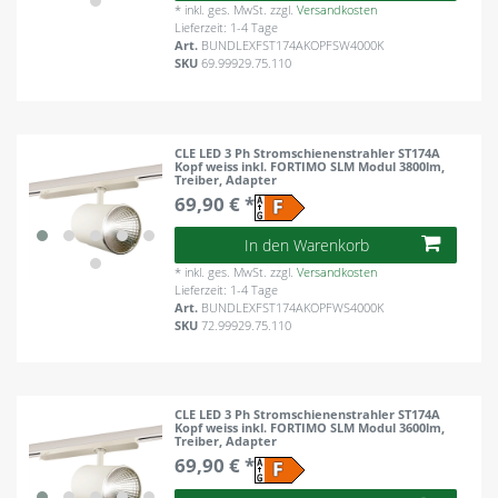
*
inkl. ges. MwSt.
zzgl.
Versandkosten
Lieferzeit: 1-4 Tage
Art.
BUNDLEXFST174AKOPFSW4000K
SKU
69.99929.75.110
CLE LED 3 Ph Stromschienenstrahler ST174A
Kopf weiss inkl. FORTIMO SLM Modul 3800lm,
Treiber, Adapter
69,90 € *
In den Warenkorb
*
inkl. ges. MwSt.
zzgl.
Versandkosten
Lieferzeit: 1-4 Tage
Art.
BUNDLEXFST174AKOPFWS4000K
SKU
72.99929.75.110
CLE LED 3 Ph Stromschienenstrahler ST174A
Kopf weiss inkl. FORTIMO SLM Modul 3600lm,
Treiber, Adapter
69,90 € *