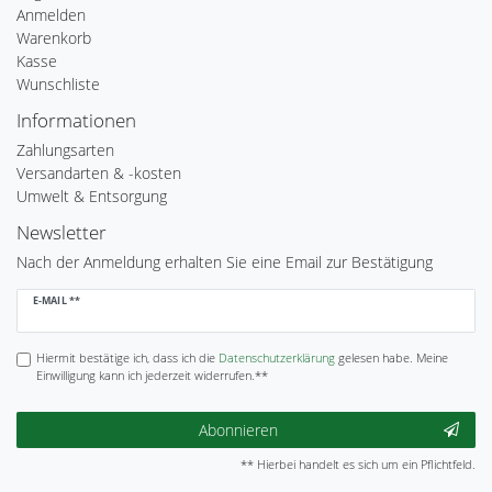
Anmelden
Warenkorb
Kasse
Wunschliste
Informationen
Zahlungsarten
Versandarten & -kosten
Umwelt & Entsorgung
Newsletter
Nach der Anmeldung erhalten Sie eine Email zur Bestätigung
Newsletter
E-MAIL **
Honig
Hiermit bestätige ich, dass ich die
Daten­schutz­erklärung
gelesen habe. Meine
Einwilligung kann ich jederzeit widerrufen.**
Abonnieren
** Hierbei handelt es sich um ein Pflichtfeld.