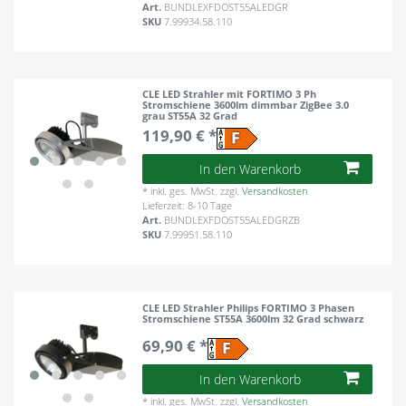
Art.
BUNDLEXFDOST55ALEDGR
SKU
7.99934.58.110
CLE LED Strahler mit FORTIMO 3 Ph
Stromschiene 3600lm dimmbar ZigBee 3.0
grau ST55A 32 Grad
119,90 € *
In den Warenkorb
*
inkl. ges. MwSt.
zzgl.
Versandkosten
Lieferzeit: 8-10 Tage
Art.
BUNDLEXFDOST55ALEDGRZB
SKU
7.99951.58.110
CLE LED Strahler Philips FORTIMO 3 Phasen
Stromschiene ST55A 3600lm 32 Grad schwarz
69,90 € *
In den Warenkorb
*
inkl. ges. MwSt.
zzgl.
Versandkosten