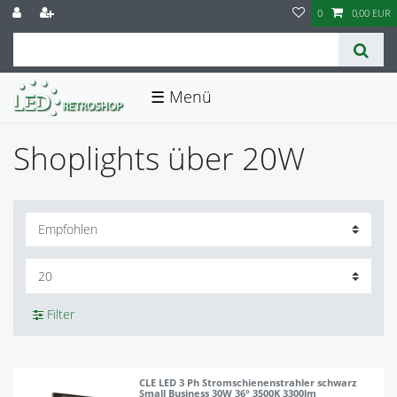
0
0,00 EUR
☰
Shoplights über 20W
Filter
CLE LED 3 Ph Stromschienenstrahler schwarz
Small Business 30W 36° 3500K 3300lm