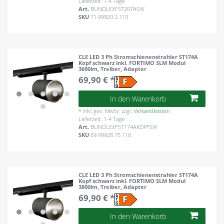
Lieferzeit: 1-4 Tage
Art.
BUNDLEXFST207ASW
SKU
71.99920.2.110
CLE LED 3 Ph Stromschienenstrahler ST174A
Kopf schwarz inkl. FORTIMO SLM Modul
3600lm, Treiber, Adapter
69,90 € *
In den Warenkorb
*
inkl. ges. MwSt.
zzgl.
Versandkosten
Lieferzeit: 1-4 Tage
Art.
BUNDLEXFST174AKOPFSW
SKU
69.99928.75.110
CLE LED 3 Ph Stromschienenstrahler ST174A
Kopf schwarz inkl. FORTIMO SLM Modul
3800lm, Treiber, Adapter
69,90 € *
In den Warenkorb