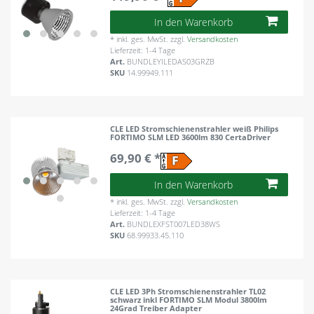
In den Warenkorb
*
inkl. ges. MwSt.
zzgl.
Versandkosten
Lieferzeit: 1-4 Tage
Art.
BUNDLEYILEDAS03GRZB
SKU
14.99949.111
CLE LED Stromschienenstrahler weiß Philips
FORTIMO SLM LED 3600lm 830 CertaDriver
69,90 € *
In den Warenkorb
*
inkl. ges. MwSt.
zzgl.
Versandkosten
Lieferzeit: 1-4 Tage
Art.
BUNDLEXFST007LED38WS
SKU
68.99933.45.110
CLE LED 3Ph Stromschienenstrahler TL02
schwarz inkl FORTIMO SLM Modul 3800lm
24Grad Treiber Adapter