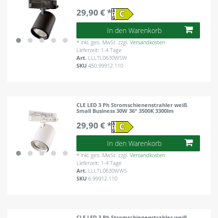
29,90 € *
In den Warenkorb
*
inkl. ges. MwSt.
zzgl.
Versandkosten
Lieferzeit: 1-4 Tage
Art.
LLLTL0630WSW
SKU
450.99912.110
CLE LED 3 Ph Stromschienenstrahler weiß
Small Business 30W 36° 3500K 3300lm
29,90 € *
In den Warenkorb
*
inkl. ges. MwSt.
zzgl.
Versandkosten
Lieferzeit: 1-4 Tage
Art.
LLLTL0630WWS
SKU
6.99912.110
CLE LED 3 Ph Stromschienenstrahler weiß