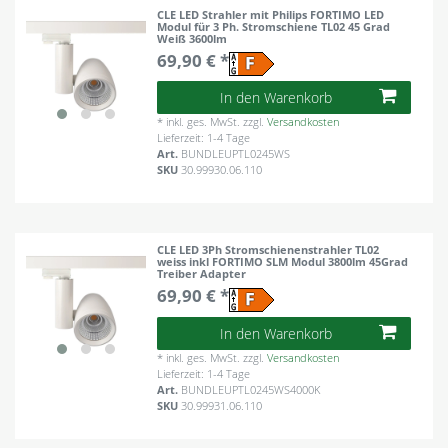
CLE LED Strahler mit Philips FORTIMO LED
Modul für 3 Ph. Stromschiene TL02 45 Grad
Weiß 3600lm
69,90 € *
In den Warenkorb
*
inkl. ges. MwSt.
zzgl.
Versandkosten
Lieferzeit: 1-4 Tage
Art.
BUNDLEUPTL0245WS
SKU
30.99930.06.110
CLE LED 3Ph Stromschienenstrahler TL02
weiss inkl FORTIMO SLM Modul 3800lm 45Grad
Treiber Adapter
69,90 € *
In den Warenkorb
*
inkl. ges. MwSt.
zzgl.
Versandkosten
Lieferzeit: 1-4 Tage
Art.
BUNDLEUPTL0245WS4000K
SKU
30.99931.06.110