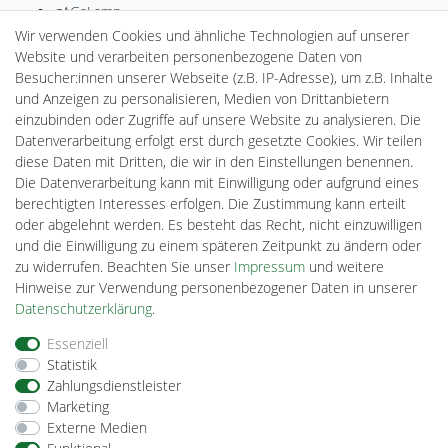
gAGaLamp
Drohnenstore24
Wir verwenden Cookies und ähnliche Technologien auf unserer
MeinUSB
Website und verarbeiten personenbezogene Daten von
Batteriespeicher
Besucher:innen unserer Webseite (z.B. IP-Adresse), um z.B. Inhalte
PlentiSolar
und Anzeigen zu personalisieren, Medien von Drittanbietern
Gebrauchtlicht
einzubinden oder Zugriffe auf unsere Website zu analysieren. Die
Ledkauf
Datenverarbeitung erfolgt erst durch gesetzte Cookies. Wir teilen
DEYESOLAR
diese Daten mit Dritten, die wir in den Einstellungen benennen.
Lightech Connect
Die Datenverarbeitung kann mit Einwilligung oder aufgrund eines
CardanLight Europe
berechtigten Interesses erfolgen. Die Zustimmung kann erteilt
FORTIMO LEDs
oder abgelehnt werden. Es besteht das Recht, nicht einzuwilligen
Cardanlight-Shop
und die Einwilligung zu einem späteren Zeitpunkt zu ändern oder
Wallbox24
zu widerrufen. Beachten Sie unser
Impressum
und weitere
Hinweise zur Verwendung personenbezogener Daten in unserer
Daten­schutz­erklärung
.
Impressum
Daten­schutz­erklärung
AGB
Essenziell
Statistik
Zahlungsdienstleister
Barrierefreiheitserklärung
Widerrufs­recht
Marketing
Externe Medien