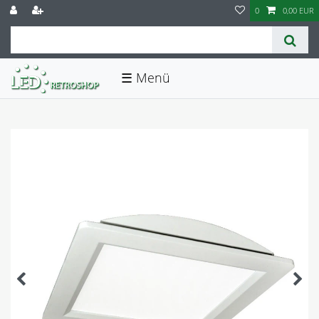
0
0,00 EUR
☰