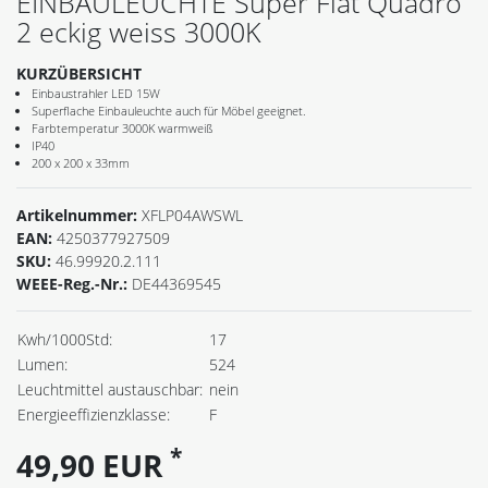
EINBAULEUCHTE Super Flat Quadro
2 eckig weiss 3000K
KURZÜBERSICHT
Einbaustrahler LED 15W
Superflache Einbauleuchte auch für Möbel geeignet.
Farbtemperatur 3000K warmweiß
IP40
200 x 200 x 33mm
Artikelnummer:
XFLP04AWSWL
EAN:
4250377927509
SKU:
46.99920.2.111
WEEE-Reg.-Nr.:
DE44369545
Kwh/1000Std:
17
Lumen:
524
Leuchtmittel austauschbar:
nein
Energieeffizienzklasse:
F
*
49,90 EUR