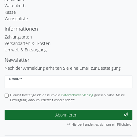
Warenkorb
Kasse
Wunschliste
Informationen
Zahlungsarten
Versandarten & -kosten
Umwelt & Entsorgung
Newsletter
Nach der Anmeldung erhalten Sie eine Email zur Bestätigung
Newsletter
E-MAIL **
Honig
Hiermit bestätige ich, dass ich die
Daten­schutz­erklärung
gelesen habe. Meine
Einwilligung kann ich jederzeit widerrufen.**
Abonnieren
** Hierbei handelt es sich um ein Pflichtfeld.