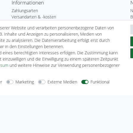
Informationen
N
Zahlungsarten
N
Versandarten & -kosten
B
Umwelt & Entsorgung
N
nserer Website und verarbeiten personenbezogene Daten von
H
B. Inhalte und Anzeigen zu personalisieren, Medien von
te zu analysieren. Die Datenverarbeitung erfolgt erst durch
 wir in den Einstellungen benennen.
nd eines berechtigten Interesses erfolgen. Die Zustimmung kann
t einzuwilligen und die Einwilligung zu einem späteren Zeitpunkt
ssum
und weitere Hinweise zur Verwendung personenbezogener
er
Marketing
Externe Medien
Funktional
arten
Versandarten