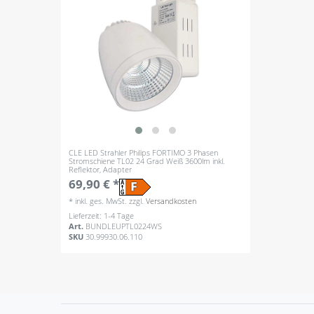
CLE LED Strahler Philips FORTIMO 3 Phasen
Stromschiene TL02 24 Grad Weiß 3600lm inkl.
Reflektor, Adapter
69,90 € *
*
inkl. ges. MwSt.
zzgl.
Versandkosten
Lieferzeit: 1-4 Tage
Art.
BUNDLEUPTL0224WS
SKU
30.99930.06.110