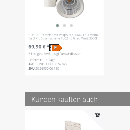
CLE LED Strahler mit Philips FORTIMO LED Modul
für 3 Ph. Stromschiene TL02 45 Grad Weiß 3600lm
69,90 € *
*
inkl. ges. MwSt.
zzgl.
Versandkosten
Lieferzeit: 1-4 Tage
Art.
BUNDLEUPTL0245WS
SKU
30.99930.06.110
Kunden kauften auch