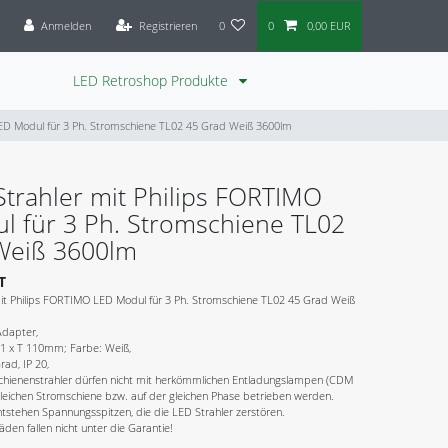
Anmelden
Registrieren
0
0
0,00 EUR
LED Retroshop Produkte
LED Modul für 3 Ph. Stromschiene TL02 45 Grad Weiß 3600lm
trahler mit Philips FORTIMO
l für 3 Ph. Stromschiene TL02
Weiß 3600lm
T
it Philips FORTIMO LED Modul für 3 Ph. Stromschiene TL02 45 Grad Weiß
Adapter,
1 x T 110mm; Farbe: Weiß,
rad, IP 20,
hienenstrahler dürfen nicht mit herkömmlichen Entladungslampen (CDM
gleichen Stromschiene bzw. auf der gleichen Phase betrieben werden.
tstehen Spannungsspitzen, die die LED Strahler zerstören.
en fallen nicht unter die Garantie!