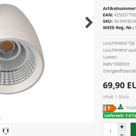
Artikelnummer
EAN:
425037795
SKU:
30.99930.0
WEEE-Reg.-Nr.:
Leuchtmittel Typ 
Leuchtmittel aus
Lumen:
Kwh/1000Std:
Energieeffizienzk
69,90 
Inhalt
1
Stück
Prod
Lieferzeit: 1-4 T