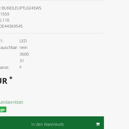
:
BUNDLEUPTL0245WS
1559
6.110
DE44369545
1:
LED
tauschbar:
nein
3600
31
lasse:
F
*
EUR
uktdatenblatt
age
In den Warenkorb