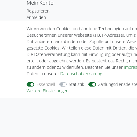
Mein Konto
Registrieren
Anmelden
Warenkorb
Wir verwenden Cookies und ähnliche Technologien auf u
Kasse
Besucher:innen unserer Webseite (z.B. IP-Adresse), um z.
Wunschliste
Drittanbietern einzubinden oder Zugriffe auf unsere Websi
gesetzte Cookies. Wir teilen diese Daten mit Dritten, die
Die Datenverarbeitung kann mit Einwilligung oder aufgru
erteilt oder abgelehnt werden. Es besteht das Recht, nich
zu ändern oder zu widerrufen. Beachten Sie unser
Impre
Daten in unserer
Daten­schutz­erklärung
.
Essenziell
Statistik
Zahlungsdienstleist
Weitere Einstellungen
Nehmen Sie
Kontakt
mit uns auf
Zahlungs
Halogenkauf LIGHTECH GmbH