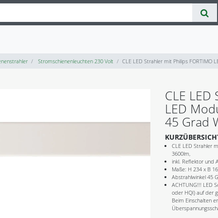
nenstrahler
Stromschienenleuchten 230 Volt
CLE LED Strahler mit Philips FORTIMO 
CLE LED S
LED Modu
45 Grad 
KURZÜBERSICH
CLE LED Strahler m
3600lm,
inkl. Reflektor und 
Maße: H 234 x B 16
Abstrahlwinkel 45 G
ACHTUNG!!! LED Sc
oder HQI) auf der 
Beim Einschalten en
Überspannungsschäd