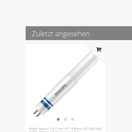
Zuletzt angesehen
Philips Master LED Tube HF 1200mm HO 26W 840