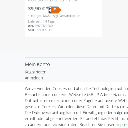
4000K 3900lm G5 T5 InstantFit EVG
39,90 € *
*
inkl. ges. MwSt.
zzgl.
Versandkosten
Lieferzeit: 1-4 Tage
Art.
PH70529200
SKU
1.99917.111
Mein Konto
Registrieren
Anmelden
Warenkorb
Wir verwenden Cookies und ähnliche Technologien auf u
Kasse
Besucher:innen unserer Webseite (z.B. IP-Adresse), um z.
Wunschliste
Drittanbietern einzubinden oder Zugriffe auf unsere Websi
gesetzte Cookies. Wir teilen diese Daten mit Dritten, die
Die Datenverarbeitung kann mit Einwilligung oder aufgru
erteilt oder abgelehnt werden. Es besteht das Recht, nich
zu ändern oder zu widerrufen. Beachten Sie unser
Impre