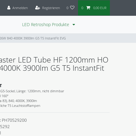
Anmelden
Registrieren
0
0
0,00 EUR
LED Retroshop Produkte
26W 840 4000K 3900lm G5 T5 InstantFit EVG
Master LED Tube HF 1200mm HO
4000K 3900lm G5 T5 InstantFit
T
G5-Sockel, Länge: 1200mm, nicht dimmbar
l 160°
 83), 840, 4000K, 3900lm
liche T5 Leuchtstofflampen
:
PH70529200
5292
1