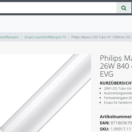
tstofflampen
Ersatz Leuchtstofflampen T5
Philips Master LED Tube HF 1200mm HO 
Philips 
26W 840 
EVG
KURZÜBERSICH
26W LED-Tube mit 
Ausstrahlungswinke
Farbwiedergabe (Ra
Ersatz für herkömm
Artikelnummer
EAN:
871869670
SKU:
1.99917.11