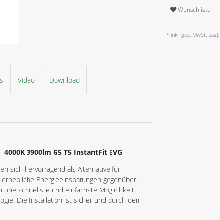
Wunschliste
* inkl. ges. MwSt. zzgl.
ls
Video
Download
4000K 3900lm G5 T5 InstantFit EVG
n sich hervorragend als Alternative für
 erhebliche Energieeinsparungen gegenüber
 die schnellste und einfachste Möglichkeit
e. Die Installation ist sicher und durch den