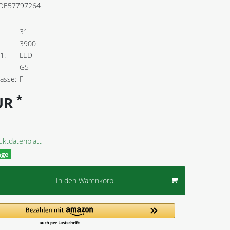
DE57797264
31
3900
1:
LED
G5
lasse:
F
*
EUR
uktdatenblatt
age
In den Warenkorb