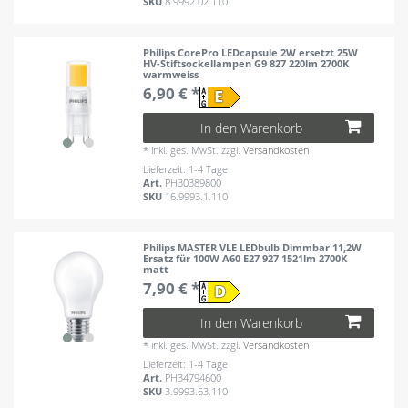
SKU
8.9992.02.110
Philips CorePro LEDcapsule 2W ersetzt 25W
HV-Stiftsockellampen G9 827 220lm 2700K
warmweiss
6,90 € *
In den Warenkorb
*
inkl. ges. MwSt.
zzgl.
Versandkosten
Lieferzeit: 1-4 Tage
Art.
PH30389800
SKU
16.9993.1.110
Philips MASTER VLE LEDbulb Dimmbar 11,2W
Ersatz für 100W A60 E27 927 1521lm 2700K
matt
7,90 € *
In den Warenkorb
*
inkl. ges. MwSt.
zzgl.
Versandkosten
Lieferzeit: 1-4 Tage
Art.
PH34794600
SKU
3.9993.63.110