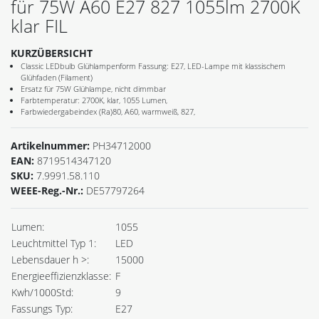
für 75W A60 E27 827 1055lm 2700K
klar FIL
KURZÜBERSICHT
Classic LEDbulb Glühlampenform Fassung: E27, LED-Lampe mit klassischem
Glühfaden (Filament)
Ersatz für 75W Glühlampe, nicht dimmbar
Farbtemperatur: 2700K, klar, 1055 Lumen,
Farbwiedergabeindex (Ra)80, A60, warmweiß, 827,
Artikelnummer:
PH34712000
EAN:
8719514347120
SKU:
7.9991.58.110
WEEE-Reg.-Nr.:
DE57797264
Lumen:
1055
Leuchtmittel Typ 1:
LED
Lebensdauer h >:
15000
Energieeffizienzklasse:
F
Kwh/1000Std:
9
Fassungs Typ:
E27