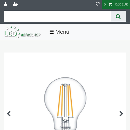
0
0,00 EUR
☰