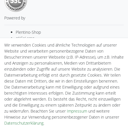
Powered by
Plentino-Shop
gAGaLamp
Drohnenstore24
Wir verwenden Cookies und ähnliche Technologien auf unserer
MeinUSB
Website und verarbeiten personenbezogene Daten von
Batteriespeicher
Besucher:innen unserer Webseite (z.B. IP-Adresse), um z.B. Inhalte
PlentiSolar
und Anzeigen zu personalisieren, Medien von Drittanbietern
Gebrauchtlicht
einzubinden oder Zugriffe auf unsere Website zu analysieren. Die
Ledkauf
Datenverarbeitung erfolgt erst durch gesetzte Cookies. Wir teilen
DEYESOLAR
diese Daten mit Dritten, die wir in den Einstellungen benennen.
Lightech Connect
Die Datenverarbeitung kann mit Einwilligung oder aufgrund eines
CardanLight Europe
berechtigten Interesses erfolgen. Die Zustimmung kann erteilt
FORTIMO LEDs
oder abgelehnt werden. Es besteht das Recht, nicht einzuwilligen
Cardanlight-Shop
und die Einwilligung zu einem späteren Zeitpunkt zu ändern oder
Wallbox24
zu widerrufen. Beachten Sie unser
Impressum
und weitere
Hinweise zur Verwendung personenbezogener Daten in unserer
Daten­schutz­erklärung
.