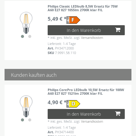
Philips Classic LEDbulb 8,5W Ersatz für 75W
A60 E27 827 1055lm 2700K klar FIL
5,49 € *
In den Warenkorb
*
inkl. ges. MwSt.
zzgl.
Versandkosten
Lieferzeit: 1-4 Tage
Art.
PH34712000
SKU
7.9991.58.110
Kunden kauften auch
Philips CorePro LEDbulb 10,5W Ersatz für 100W
A60 E27 827 1521lm 2700K klar FIL
4,90 € *
In den Warenkorb
*
inkl. ges. MwSt.
zzgl.
Versandkosten
Lieferzeit: 1-4 Tage
Art.
PH34714400