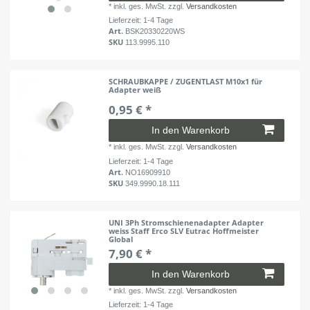
*
inkl. ges. MwSt.
zzgl.
Versandkosten
Lieferzeit: 1-4 Tage
Art.
BSK20330220WS
SKU
113.9995.110
SCHRAUBKAPPE / ZUGENTLAST M10x1 für
Adapter weiß
0,95 € *
In den Warenkorb
*
inkl. ges. MwSt.
zzgl.
Versandkosten
Lieferzeit: 1-4 Tage
Art.
NO16909910
SKU
349.9990.18.111
UNI 3Ph Stromschienenadapter Adapter
weiss Staff Erco SLV Eutrac Hoffmeister
Global
7,90 € *
In den Warenkorb
*
inkl. ges. MwSt.
zzgl.
Versandkosten
Lieferzeit: 1-4 Tage