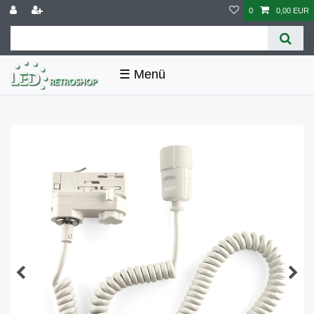
0
0,00 EUR
☰