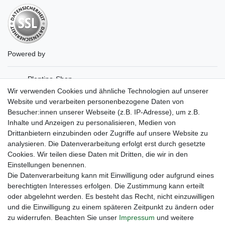
Powered by
Plentino-Shop
gAGaLamp
Wir verwenden Cookies und ähnliche Technologien auf unserer
Drohnenstore24
Website und verarbeiten personenbezogene Daten von
MeinUSB
Besucher:innen unserer Webseite (z.B. IP-Adresse), um z.B.
Batteriespeicher
Inhalte und Anzeigen zu personalisieren, Medien von
PlentiSolar
Drittanbietern einzubinden oder Zugriffe auf unsere Website zu
Gebrauchtlicht
analysieren. Die Datenverarbeitung erfolgt erst durch gesetzte
Ledkauf
Cookies. Wir teilen diese Daten mit Dritten, die wir in den
DEYESOLAR
Einstellungen benennen.
Lightech Connect
Die Datenverarbeitung kann mit Einwilligung oder aufgrund eines
CardanLight Europe
berechtigten Interesses erfolgen. Die Zustimmung kann erteilt
FORTIMO LEDs
oder abgelehnt werden. Es besteht das Recht, nicht einzuwilligen
Cardanlight-Shop
und die Einwilligung zu einem späteren Zeitpunkt zu ändern oder
Wallbox24
zu widerrufen. Beachten Sie unser
Impressum
und weitere