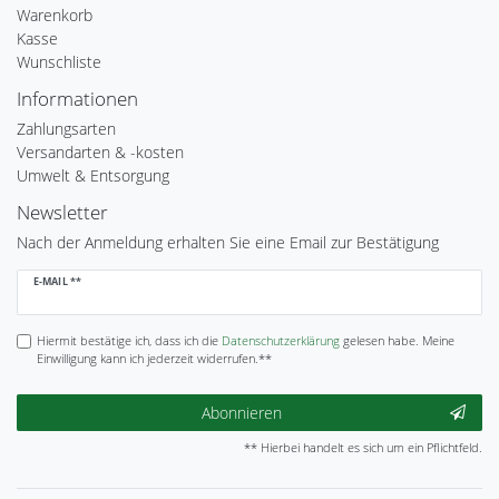
Warenkorb
Kasse
Wunschliste
Informationen
Zahlungsarten
Versandarten & -kosten
Umwelt & Entsorgung
Newsletter
Nach der Anmeldung erhalten Sie eine Email zur Bestätigung
Newsletter
E-MAIL **
Honig
Hiermit bestätige ich, dass ich die
Daten­schutz­erklärung
gelesen habe. Meine
Einwilligung kann ich jederzeit widerrufen.**
Abonnieren
** Hierbei handelt es sich um ein Pflichtfeld.