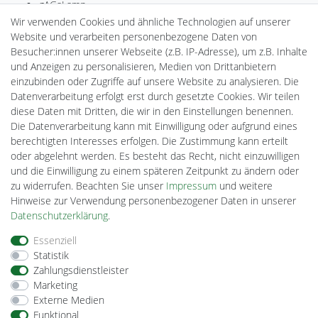
gAGaLamp
Drohnenstore24
Wir verwenden Cookies und ähnliche Technologien auf unserer
MeinUSB
Website und verarbeiten personenbezogene Daten von
Batteriespeicher
Besucher:innen unserer Webseite (z.B. IP-Adresse), um z.B. Inhalte
PlentiSolar
und Anzeigen zu personalisieren, Medien von Drittanbietern
Gebrauchtlicht
einzubinden oder Zugriffe auf unsere Website zu analysieren. Die
Ledkauf
Datenverarbeitung erfolgt erst durch gesetzte Cookies. Wir teilen
DEYESOLAR
diese Daten mit Dritten, die wir in den Einstellungen benennen.
Lightech Connect
Die Datenverarbeitung kann mit Einwilligung oder aufgrund eines
CardanLight Europe
berechtigten Interesses erfolgen. Die Zustimmung kann erteilt
FORTIMO LEDs
oder abgelehnt werden. Es besteht das Recht, nicht einzuwilligen
Cardanlight-Shop
und die Einwilligung zu einem späteren Zeitpunkt zu ändern oder
Wallbox24
zu widerrufen. Beachten Sie unser
Impressum
und weitere
Hinweise zur Verwendung personenbezogener Daten in unserer
Daten­schutz­erklärung
.
Impressum
Daten­schutz­erklärung
AGB
Essenziell
Statistik
Zahlungsdienstleister
Barrierefreiheitserklärung
Widerrufs­recht
Marketing
Externe Medien
Funktional