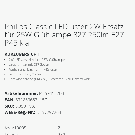
Philips Classic LEDluster 2W Ersatz
für 25W Glühlampe 827 250lm E27
P45 klar
KURZÜBERSICHT
2W LED anstelle einer 25W Glühlampe
Leuchtmittel mit E27 Sockel
Ausführung: klar, Form: P45 luster
nicht dimmbar, 250lm
Farbwiedergabe (CRI >80), Lichtfarbe: 2700K warmweiß
Artikelnummer:
PH57415700
EAN:
8718696574157
SKU:
5.9991.93.111
WEEE-Reg.-Nr.:
DE57797264
Kwh/1000Std:
2
Lumen:
250