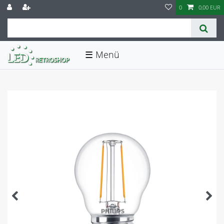
0
0,00 EUR
☰