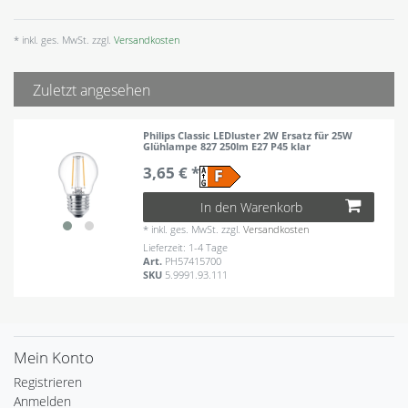
* inkl. ges. MwSt. zzgl.
Versandkosten
Zuletzt angesehen
Philips Classic LEDluster 2W Ersatz für 25W
Glühlampe 827 250lm E27 P45 klar
3,65 € *
In den Warenkorb
*
inkl. ges. MwSt.
zzgl.
Versandkosten
Lieferzeit: 1-4 Tage
Art.
PH57415700
SKU
5.9991.93.111
Mein Konto
Registrieren
Anmelden