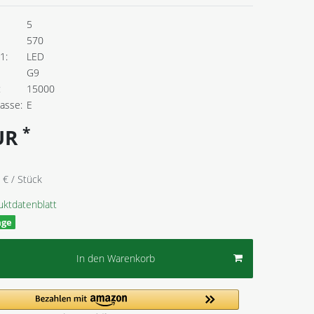
5
570
1:
LED
G9
:
15000
lasse:
E
*
EUR
 € / Stück
uktdatenblatt
age
In den Warenkorb