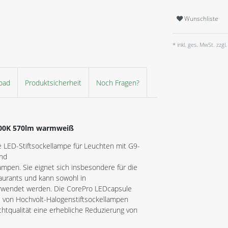
Wunschliste
* inkl. ges. MwSt. zzgl.
oad
Produktsicherheit
Noch Fragen?
2700K 570lm warmweiß
e LED-Stiftsockellampe für Leuchten mit G9-
und
lampen. Sie eignet sich insbesondere für die
aurants und kann sowohl in
erwendet werden. Die CorePro LEDcapsule
 von Hochvolt-Halogenstiftsockellampen
chtqualität eine erhebliche Reduzierung von