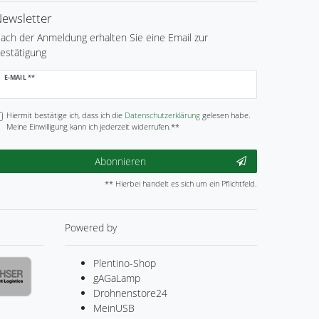
ewsletter
ach der Anmeldung erhalten Sie eine Email zur
estätigung
ewsletter
E-MAIL **
onig
Hiermit bestätige ich, dass ich die
Daten­schutz­erklärung
gelesen habe.
Meine Einwilligung kann ich jederzeit widerrufen.**
Abonnieren
** Hierbei handelt es sich um ein Pflichtfeld.
Powered by
Plentino-Shop
gAGaLamp
Drohnenstore24
MeinUSB