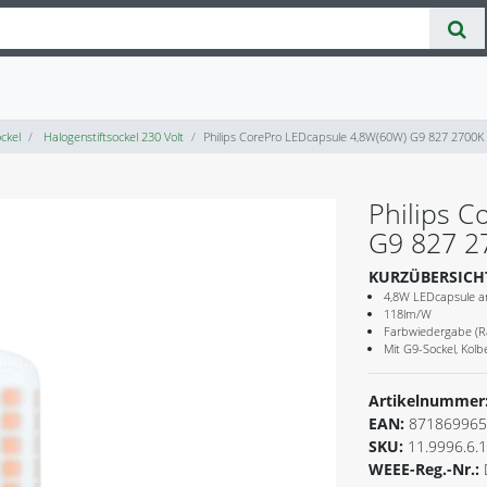
ckel
Halogenstiftsockel 230 Volt
Philips CorePro LEDcapsule 4,8W(60W) G9 827 2700
Philips 
G9 827 2
KURZÜBERSICH
4,8W LEDcapsule an
118lm/W
Farbwiedergabe (R
Mit G9-Sockel, Kol
Artikelnummer
EAN:
871869965
SKU:
11.9996.6.
WEEE-Reg.-Nr.: