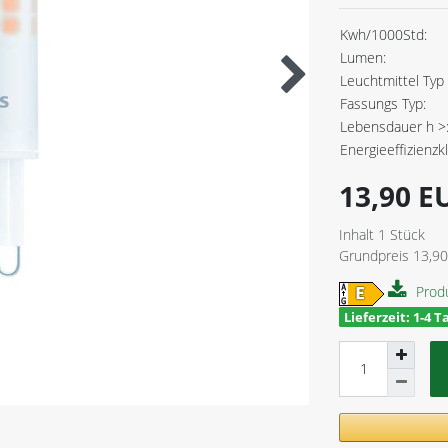
Kwh/1000Std:
Lumen:
Leuchtmittel Typ 
Fassungs Typ:
Lebensdauer h >
Energieeffizienzk
13,90 
Inhalt
1
Stück
Grundpreis
13,90
Prod
Lieferzeit: 1-4 T