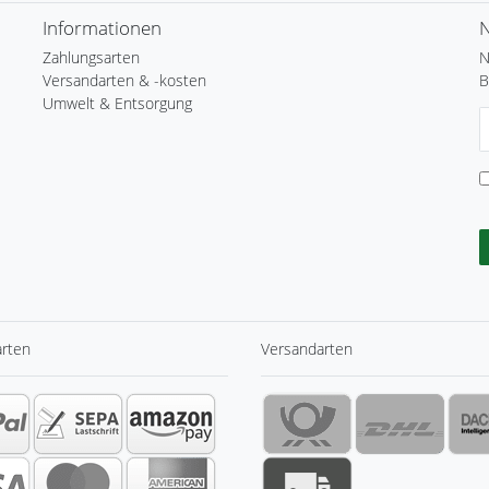
Informationen
N
Zahlungsarten
N
Versandarten & -kosten
B
Umwelt & Entsorgung
N
H
arten
Versandarten