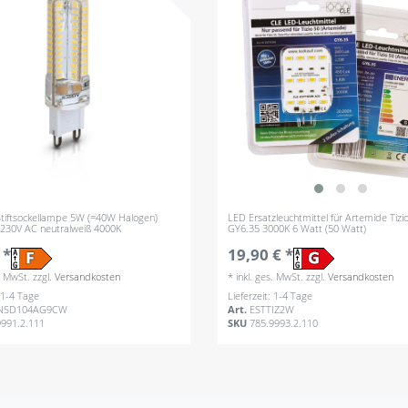
tiftsockellampe 5W (=40W Halogen)
LED Ersatzleuchtmittel für Artemide Tizi
230V AC neutralweiß 4000K
GY6.35 3000K 6 Watt (50 Watt)
 *
19,90 € *
s. MwSt.
zzgl.
Versandkosten
*
inkl. ges. MwSt.
zzgl.
Versandkosten
: 1-4 Tage
Lieferzeit: 1-4 Tage
NSD104AG9CW
Art.
ESTTIZ2W
9991.2.111
SKU
785.9993.2.110