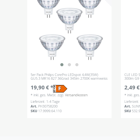
5er Pack Philips CorePro LEDspot 4,4W(35W)
CLE LED S
GU5.3 MR16 827 36Grad 345lm 2700K warmweiss
300lm G9 
19,90 € *
2,49 €
*
inkl. ges. MwSt.
zzgl.
Versandkosten
*
inkl. ge
Lieferzeit: 1-4 Tage
Lieferzeit
Art.
PH30758200
Art.
SUN
SKU
17.9999.64.110
SKU
532.