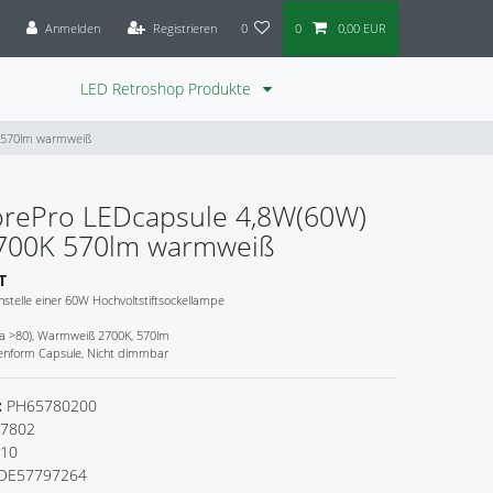
Anmelden
Registrieren
0
0
0,00 EUR
LED Retroshop Produkte
K 570lm warmweiß
CorePro LEDcapsule 4,8W(60W)
700K 570lm warmweiß
T
stelle einer 60W Hochvoltstiftsockellampe
a >80), Warmweiß 2700K, 570lm
benform Capsule, Nicht dimmbar
:
PH65780200
7802
110
DE57797264