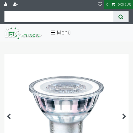
0
0,00 EUR
☰