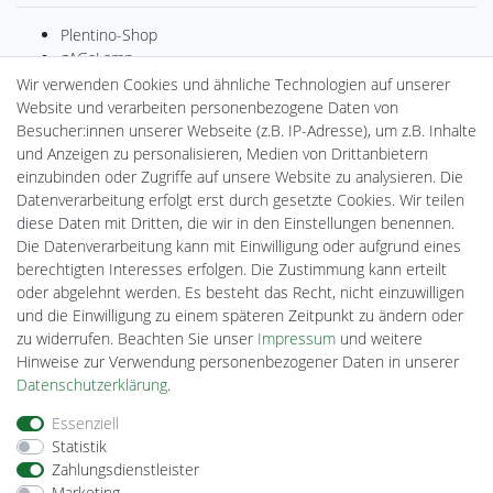
Plentino-Shop
gAGaLamp
Drohnenstore24
Wir verwenden Cookies und ähnliche Technologien auf unserer
MeinUSB
Website und verarbeiten personenbezogene Daten von
Batteriespeicher
Besucher:innen unserer Webseite (z.B. IP-Adresse), um z.B. Inhalte
PlentiSolar
und Anzeigen zu personalisieren, Medien von Drittanbietern
Gebrauchtlicht
einzubinden oder Zugriffe auf unsere Website zu analysieren. Die
Ledkauf
Datenverarbeitung erfolgt erst durch gesetzte Cookies. Wir teilen
DEYESOLAR
diese Daten mit Dritten, die wir in den Einstellungen benennen.
Lightech Connect
Die Datenverarbeitung kann mit Einwilligung oder aufgrund eines
CardanLight Europe
berechtigten Interesses erfolgen. Die Zustimmung kann erteilt
FORTIMO LEDs
oder abgelehnt werden. Es besteht das Recht, nicht einzuwilligen
Cardanlight-Shop
und die Einwilligung zu einem späteren Zeitpunkt zu ändern oder
Wallbox24
zu widerrufen. Beachten Sie unser
Impressum
und weitere
Hinweise zur Verwendung personenbezogener Daten in unserer
Daten­schutz­erklärung
.
Impressum
Daten­schutz­erklärung
AGB
Essenziell
Statistik
Zahlungsdienstleister
Barrierefreiheitserklärung
Widerrufs­recht
Marketing