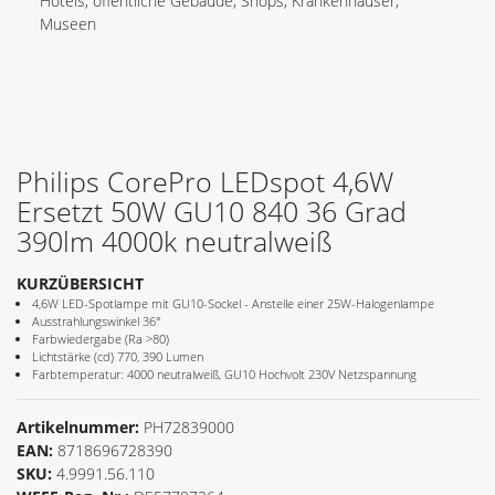
Hotels, öffentliche Gebäude, Shops, Krankenhäuser,
Museen
Philips CorePro LEDspot 4,6W
Ersetzt 50W GU10 840 36 Grad
390lm 4000k neutralweiß
KURZÜBERSICHT
4,6W LED-Spotlampe mit GU10-Sockel - Anstelle einer 25W-Halogenlampe
Ausstrahlungswinkel 36°
Farbwiedergabe (Ra >80)
Lichtstärke (cd) 770, 390 Lumen
Farbtemperatur: 4000 neutralweiß, GU10 Hochvolt 230V Netzspannung
Artikelnummer:
PH72839000
EAN:
8718696728390
SKU:
4.9991.56.110