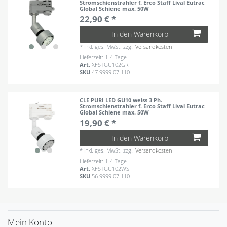
Stromschienstrahler f. Erco Staff Lival Eutrac
Global Schiene max. 50W
22,90 € *
In den Warenkorb
*
inkl. ges. MwSt.
zzgl.
Versandkosten
Lieferzeit: 1-4 Tage
Art.
XFSTGU102GR
SKU
47.9999.07.110
CLE PURI LED GU10 weiss 3 Ph.
Stromschienstrahler f. Erco Staff Lival Eutrac
Global Schiene max. 50W
19,90 € *
In den Warenkorb
*
inkl. ges. MwSt.
zzgl.
Versandkosten
Lieferzeit: 1-4 Tage
Art.
XFSTGU102WS
SKU
56.9999.07.110
Mein Konto