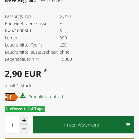
WEEE-Reg.-Nr.:
DE57797264
Fassungs Typ:
GU10
Energieeffizienzklasse:
F
Kwh/1000Std:
5
Lumen:
390
Leuchtmittel Typ 1:
LED
Leuchtmittel austauschbar:
ohne
Lebensdauer h >:
15000
*
2,90 EUR
Inhalt
1
Stück
Produktdatenblatt
Lieferzeit: 1-4 Tage
In den Warenkorb