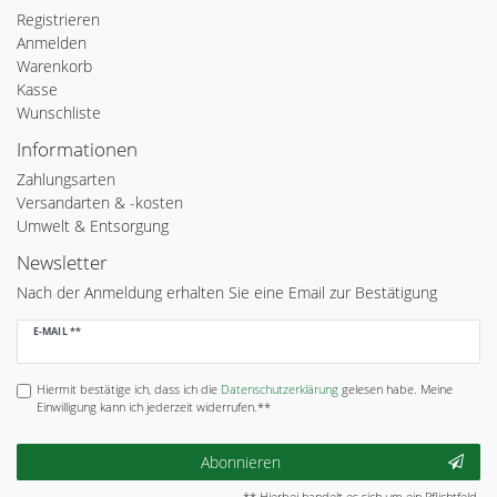
Registrieren
Anmelden
Warenkorb
Kasse
Wunschliste
Informationen
Zahlungsarten
Versandarten & -kosten
Umwelt & Entsorgung
Newsletter
Nach der Anmeldung erhalten Sie eine Email zur Bestätigung
Newsletter
E-MAIL **
Honig
Hiermit bestätige ich, dass ich die
Daten­schutz­erklärung
gelesen habe. Meine
Einwilligung kann ich jederzeit widerrufen.**
Abonnieren
** Hierbei handelt es sich um ein Pflichtfeld.