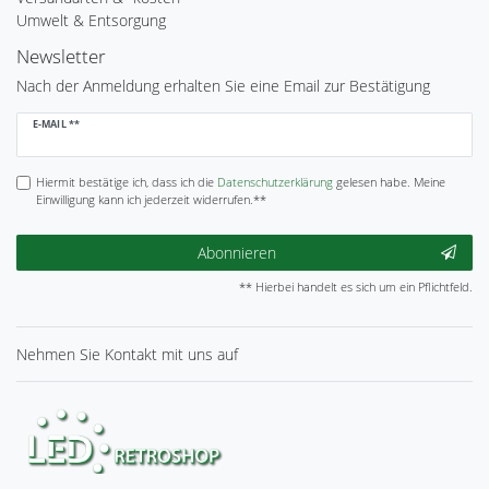
Umwelt & Entsorgung
Newsletter
Nach der Anmeldung erhalten Sie eine Email zur Bestätigung
Newsletter
E-MAIL **
Honig
Hiermit bestätige ich, dass ich die
Daten­schutz­erklärung
gelesen habe. Meine
Einwilligung kann ich jederzeit widerrufen.**
Abonnieren
** Hierbei handelt es sich um ein Pflichtfeld.
Nehmen Sie
Kontakt
mit uns auf