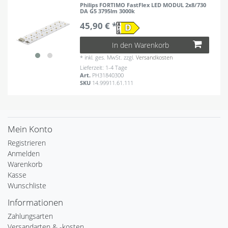
Philips FORTIMO FastFlex LED MODUL 2x8/730
DA G5 3795lm 3000k
45,90 € *
In den Warenkorb
*
inkl. ges. MwSt.
zzgl.
Versandkosten
Lieferzeit: 1-4 Tage
Art.
PH31840300
SKU
14.99911.61.111
Mein Konto
Registrieren
Anmelden
Warenkorb
Kasse
Wunschliste
Informationen
Zahlungsarten
Versandarten & -kosten