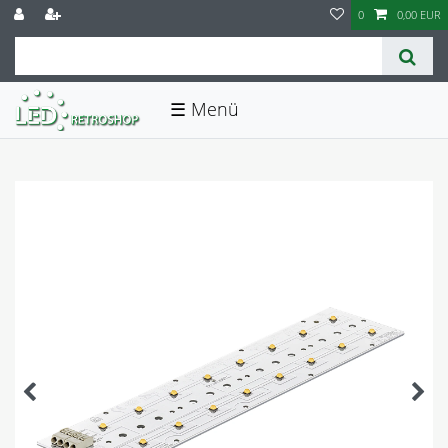
0
0,00 EUR
☰