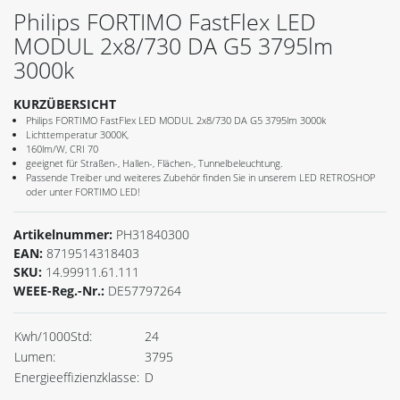
Philips FORTIMO FastFlex LED
MODUL 2x8/730 DA G5 3795lm
3000k
KURZÜBERSICHT
Philips FORTIMO FastFlex LED MODUL 2x8/730 DA G5 3795lm 3000k
Lichttemperatur 3000K,
160lm/W, CRI 70
geeignet für Straßen-, Hallen-, Flächen-, Tunnelbeleuchtung.
Passende Treiber und weiteres Zubehör finden Sie in unserem LED RETROSHOP
oder unter FORTIMO LED!
Artikelnummer:
PH31840300
EAN:
8719514318403
SKU:
14.99911.61.111
WEEE-Reg.-Nr.:
DE57797264
Kwh/1000Std:
24
Lumen:
3795
Energieeffizienzklasse:
D