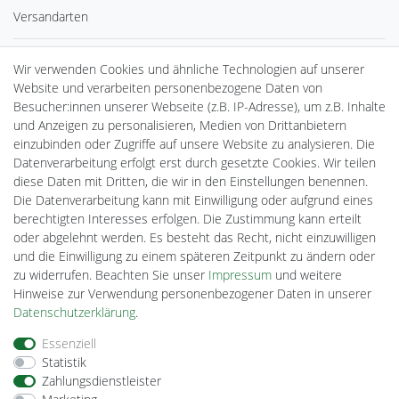
Versandarten
Sicherheit
Wir verwenden Cookies und ähnliche Technologien auf unserer
Website und verarbeiten personenbezogene Daten von
Besucher:innen unserer Webseite (z.B. IP-Adresse), um z.B. Inhalte
und Anzeigen zu personalisieren, Medien von Drittanbietern
einzubinden oder Zugriffe auf unsere Website zu analysieren. Die
Datenverarbeitung erfolgt erst durch gesetzte Cookies. Wir teilen
diese Daten mit Dritten, die wir in den Einstellungen benennen.
Die Datenverarbeitung kann mit Einwilligung oder aufgrund eines
Powered by
berechtigten Interesses erfolgen. Die Zustimmung kann erteilt
oder abgelehnt werden. Es besteht das Recht, nicht einzuwilligen
und die Einwilligung zu einem späteren Zeitpunkt zu ändern oder
Plentino-Shop
zu widerrufen. Beachten Sie unser
Impressum
und weitere
gAGaLamp
Hinweise zur Verwendung personenbezogener Daten in unserer
Drohnenstore24
Daten­schutz­erklärung
.
MeinUSB
Batteriespeicher
Essenziell
PlentiSolar
Statistik
Gebrauchtlicht
Zahlungsdienstleister
Ledkauf