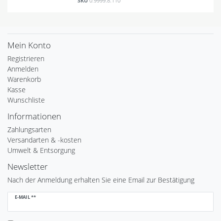
SKU
0.9999.8.110
Mein Konto
Registrieren
Anmelden
Warenkorb
Kasse
Wunschliste
Informationen
Zahlungsarten
Versandarten & -kosten
Umwelt & Entsorgung
Newsletter
Nach der Anmeldung erhalten Sie eine Email zur Bestätigung
Newsletter
E-MAIL **
Honig