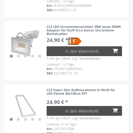
Lieferzeit: 1-4 Tage
Art.
BUNDLEWR62624000KZB
SKU
34.99933.5.110
CLE LED Stromschienstrahler 30W weiss 3500K
Adapter für Staff Erco Eutrac Uni Schiene
Breitstrahler
24,90 € *
In den Warenkorb
*
inkl. ges. MwSt.
zzgl.
Versandkosten
Lieferzeit: 1-4 Tage
Art.
FPLEDFL30WWSAD
SKU
832.9997.73.110
CLE Super Slim Aufbaurahmen in Weiß für
LED Panels 30x120cm DIY
24,90 € *
In den Warenkorb
*
inkl. ges. MwSt.
zzgl.
Versandkosten
Lieferzeit: 8-10 Tage
Art.
UPCF3012006