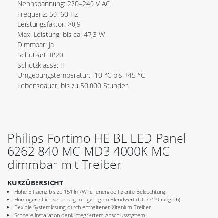
Nennspannung: 220–240 V AC
Frequenz: 50–60 Hz
Leistungsfaktor: >0,9
Max. Leistung: bis ca. 47,3 W
Dimmbar: Ja
Schutzart: IP20
Schutzklasse: II
Umgebungstemperatur: -10 °C bis +45 °C
Lebensdauer: bis zu 50.000 Stunden
Philips Fortimo HE BL LED Panel
6262 840 MC MD3 4000K MC
dimmbar mit Treiber
KURZÜBERSICHT
Hohe Effizienz bis zu 151 lm/W für energieeffiziente Beleuchtung.
Homogene Lichtverteilung mit geringem Blendwert (UGR <19 möglich).
Flexible Systemlösung durch enthaltenen Xitanium Treiber.
Schnelle Installation dank integriertem Anschlusssystem.