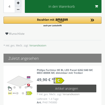
In den Warenkorb
Wunschliste
* inkl. ges. MwSt. zzgl.
Versandkosten
Zuletzt angesehen
Philips Fortimo HE BL LED Panel 6262 840 MC
MD3 4000K MC dimmbar mit Treiber
49,90 € *
Artikel anzeigen
*
inkl. ges. MwSt.
zzgl.
Versandkosten
Lieferzeit: 1-4 Tage
Art.
PH61745900