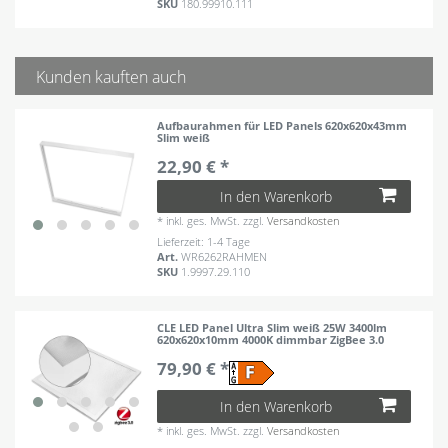
SKU
180.99910.111
Kunden kauften auch
Aufbaurahmen für LED Panels 620x620x43mm
Slim weiß
22,90 € *
In den Warenkorb
*
inkl. ges. MwSt.
zzgl.
Versandkosten
Lieferzeit: 1-4 Tage
Art.
WR6262RAHMEN
SKU
1.9997.29.110
CLE LED Panel Ultra Slim weiß 25W 3400lm
620x620x10mm 4000K dimmbar ZigBee 3.0
79,90 € *
In den Warenkorb
*
inkl. ges. MwSt.
zzgl.
Versandkosten