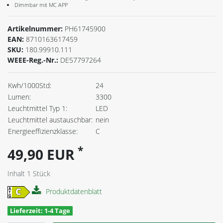
Dimmbar mit MC APP
Artikelnummer:
PH61745900
EAN:
8710163617459
SKU:
180.99910.111
WEEE-Reg.-Nr.:
DE57797264
Kwh/1000Std:
24
Lumen:
3300
Leuchtmittel Typ 1:
LED
Leuchtmittel austauschbar:
nein
Energieeffizienzklasse:
C
*
49,90 EUR
Inhalt
1
Stück
Produktdatenblatt
Lieferzeit: 1-4 Tage