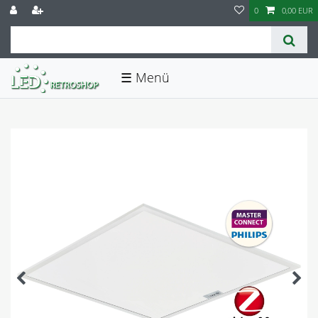
0
0,00 EUR
☰