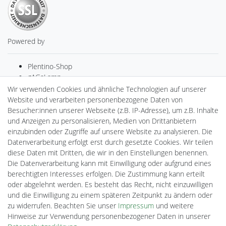
Powered by
Plentino-Shop
gAGaLamp
Drohnenstore24
Wir verwenden Cookies und ähnliche Technologien auf unserer
MeinUSB
Website und verarbeiten personenbezogene Daten von
Batteriespeicher
Besucher:innen unserer Webseite (z.B. IP-Adresse), um z.B. Inhalte
PlentiSolar
und Anzeigen zu personalisieren, Medien von Drittanbietern
Gebrauchtlicht
einzubinden oder Zugriffe auf unsere Website zu analysieren. Die
Ledkauf
Datenverarbeitung erfolgt erst durch gesetzte Cookies. Wir teilen
DEYESOLAR
diese Daten mit Dritten, die wir in den Einstellungen benennen.
Lightech Connect
Die Datenverarbeitung kann mit Einwilligung oder aufgrund eines
CardanLight Europe
berechtigten Interesses erfolgen. Die Zustimmung kann erteilt
FORTIMO LEDs
oder abgelehnt werden. Es besteht das Recht, nicht einzuwilligen
Cardanlight-Shop
und die Einwilligung zu einem späteren Zeitpunkt zu ändern oder
Wallbox24
zu widerrufen. Beachten Sie unser
Impressum
und weitere
Hinweise zur Verwendung personenbezogener Daten in unserer