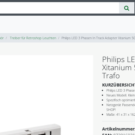
ör
Treiber für Retroshop Leuchten
Philips LED 3 Phasen In Track Adapter Xitanium
Philips L
Xitanium
Trafo
KURZÜBERSICH
Philips LED 3 Phas
Neues Modell. Klei
Spezifisch optimi
Netzgerät Passende
SHOP!
Maße: 41 x 31 x 1
Artikelnummer