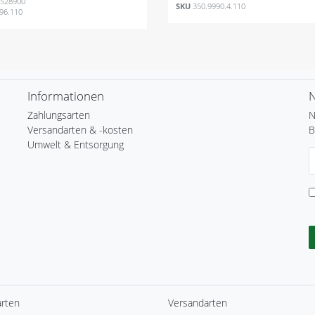
528900
SKU
350.9990.4.110
996.110
Informationen
N
Zahlungsarten
N
Versandarten & -kosten
B
Umwelt & Entsorgung
N
H
arten
Versandarten