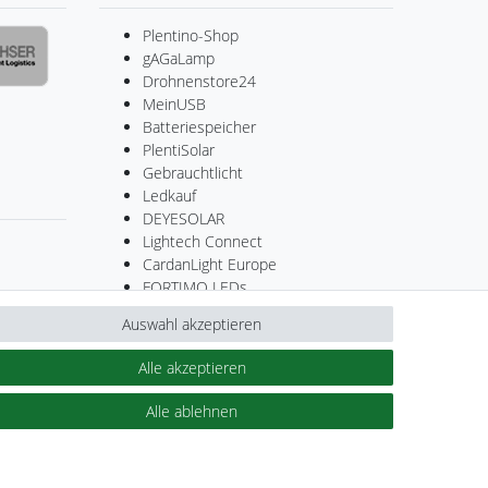
Plentino-Shop
gAGaLamp
Drohnenstore24
MeinUSB
Batteriespeicher
PlentiSolar
Gebrauchtlicht
Ledkauf
DEYESOLAR
Lightech Connect
CardanLight Europe
FORTIMO LEDs
Cardanlight-Shop
Auswahl akzeptieren
Wallbox24
Alle akzeptieren
Alle ablehnen
Kontakt
ertrag widerrufen