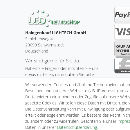
Halogenkauf LIGHTECH GmbH
Schlehenweg 4
29690 Schwarmstedt
Deutschland
Wir sind gerne für Sie da.
Haben Sie Fragen oder möchten Sie uns
etwas mitteilen, dann nutzen Sie bitte
unser Kontaktformular.
Wir verwenden Cookies und ähnliche Technologien auf u
Besucher:innen unserer Webseite (z.B. IP-Adresse), um z.
Zum Kontaktformular
Drittanbietern einzubinden oder Zugriffe auf unsere Websi
gesetzte Cookies. Wir teilen diese Daten mit Dritten, die
Die Datenverarbeitung kann mit Einwilligung oder aufgru
Impressum
Daten­schutz­er
erteilt oder abgelehnt werden. Es besteht das Recht, nich
zu ändern oder zu widerrufen. Beachten Sie unser
Impre
Daten in unserer
Daten­schutz­erklärung
.