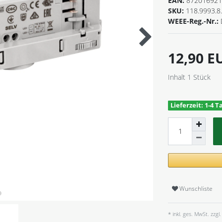
EAN:
872016921
SKU:
118.9993.8
WEEE-Reg.-Nr.:
12,90 
Inhalt
1
Stück
Lieferzeit: 1-4 T
Wunschliste
* inkl. ges. MwSt. zzgl.