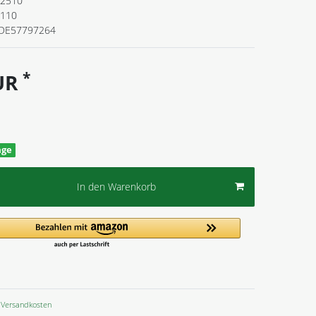
2510
.110
DE57797264
*
EUR
age
In den Warenkorb
Versandkosten