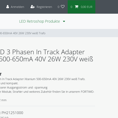
Anmelden
Registrieren
0
0
0,00 EUR
LED Retroshop Produkte
 500-650mA 40V 26W 230V weiß Trafo
ED 3 Phasen In Track Adapter
 500-650mA 40V 26W 230V weiß
T
en In Track Adapter Xitanium 500-650mA 40V 26W 230V weiß Trafo.
n und kompakt.
erbarer Ausgangsstrom und -spannung
 Module, Strahler und weiteres Zubehör finden Sie in unserem FORTIMO-
62 mm
:
PH21251000