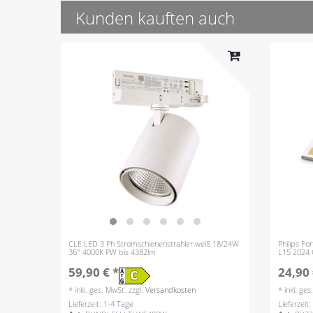
Kunden kauften auch
CLE LED 3 Ph Stromschienenstrahler weiß 18/24W
Philips F
36° 4000K PW bis 4382lm
L15 2024
59,90 € *
24,90 
*
inkl. ges. MwSt.
zzgl.
Versandkosten
*
inkl. ge
Lieferzeit: 1-4 Tage
Lieferzeit