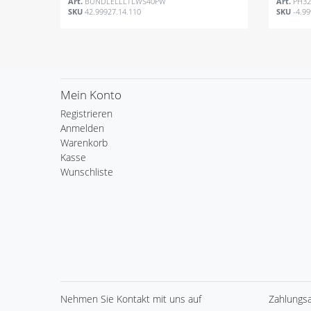
Art.
BUNDLELLLTLWS40PW
Art.
PH32
SKU
42.99927.14.110
SKU
-4.9
Mein Konto
Registrieren
Anmelden
Warenkorb
Kasse
Wunschliste
Nehmen Sie
Kontakt
mit uns auf
Zahlungs