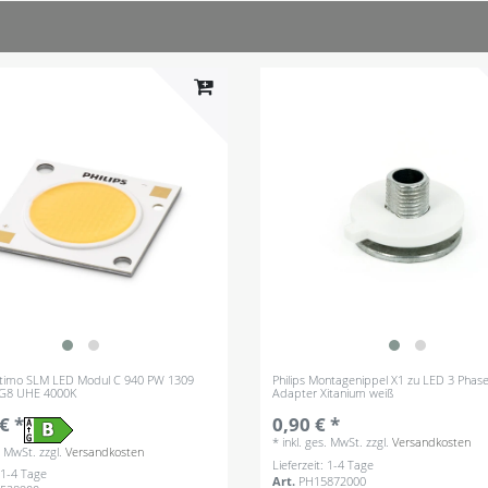
ortimo SLM LED Modul C 940 PW 1309
Philips Montagenippel X1 zu LED 3 Phas
 G8 UHE 4000K
Adapter Xitanium weiß
€ *
0,90 € *
*
inkl. ges. MwSt.
zzgl.
Versandkosten
s. MwSt.
zzgl.
Versandkosten
Lieferzeit: 1-4 Tage
: 1-4 Tage
Art.
PH15872000