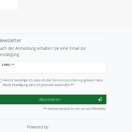
ewsletter
ach der Anmeldung erhalten Sie eine Email zur
estätigung
ewsletter
E-MAIL **
onig
Hiermit bestätige ich, dass ich die
Daten­schutz­erklärung
gelesen habe.
Meine Einwilligung kann ich jederzeit widerrufen.**
Abonnieren
** Hierbei handelt es sich um ein Pflichtfeld.
Powered by