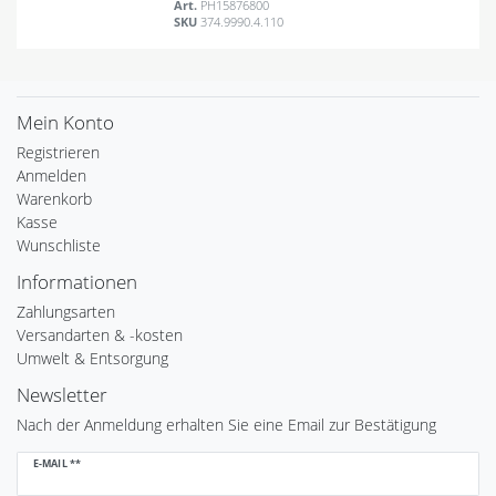
Art.
PH15876800
SKU
374.9990.4.110
Mein Konto
Registrieren
Anmelden
Warenkorb
Kasse
Wunschliste
Informationen
Zahlungsarten
Versandarten & -kosten
Umwelt & Entsorgung
Newsletter
Nach der Anmeldung erhalten Sie eine Email zur Bestätigung
Newsletter
E-MAIL **
Honig