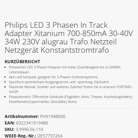
Philips LED 3 Phasen In Track
Adapter Xitanium 700-850mA 30-40V
34W 230V alugrau Trafo Netzteil
Netzgerät Konstantstromtrafo
KURZÜBERSICHT
Preiswerter LED 3 Phasen Adapter mit hoher Zuverlässigkeit bis zu 50000h
Lebensdauer.
klein und kompakt, geeignet für 3-Phasen-Schienensysteme,
Spezifisch optimierbare Ausgangsstrom und -spannung, DipSwitch,
Passende Module, Strahler und weiteres Zubehör finden Sie in unserem FORTIMO-
SHOP!
Einsatzbereich: Öffentliche Gebäude (Flughäfen, Kinos, Theater, Ausstellungshallen),
Einzelhandel (Supermärkte, Geschäfte), Büros,
Artikelnummer:
PH91948000
EAN:
6922341919480
SKU:
3.9996.56.110
WEEE-Reg.-Nr.:
DE57797264