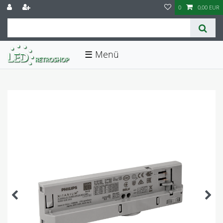
0
0,00 EUR
☰