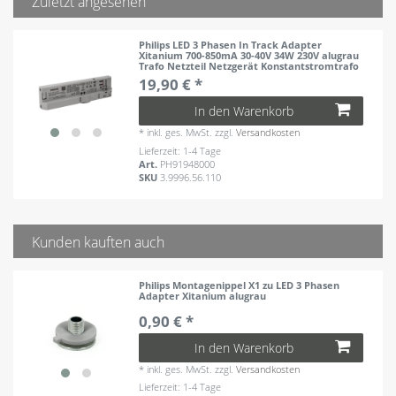
Zuletzt angesehen
Philips LED 3 Phasen In Track Adapter
Xitanium 700-850mA 30-40V 34W 230V alugrau
Trafo Netzteil Netzgerät Konstantstromtrafo
19,90 € *
In den Warenkorb
*
inkl. ges. MwSt.
zzgl.
Versandkosten
Lieferzeit: 1-4 Tage
Art.
PH91948000
SKU
3.9996.56.110
Kunden kauften auch
Philips Montagenippel X1 zu LED 3 Phasen
Adapter Xitanium alugrau
0,90 € *
In den Warenkorb
*
inkl. ges. MwSt.
zzgl.
Versandkosten
Lieferzeit: 1-4 Tage