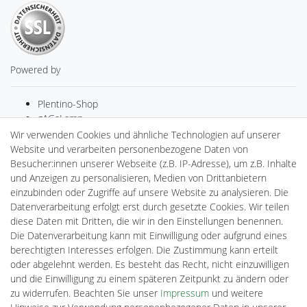
Powered by
Plentino-Shop
gAGaLamp
Drohnenstore24
Wir verwenden Cookies und ähnliche Technologien auf unserer
MeinUSB
Website und verarbeiten personenbezogene Daten von
Batteriespeicher
Besucher:innen unserer Webseite (z.B. IP-Adresse), um z.B. Inhalte
PlentiSolar
und Anzeigen zu personalisieren, Medien von Drittanbietern
Gebrauchtlicht
einzubinden oder Zugriffe auf unsere Website zu analysieren. Die
Ledkauf
Datenverarbeitung erfolgt erst durch gesetzte Cookies. Wir teilen
DEYESOLAR
diese Daten mit Dritten, die wir in den Einstellungen benennen.
Lightech Connect
Die Datenverarbeitung kann mit Einwilligung oder aufgrund eines
CardanLight Europe
berechtigten Interesses erfolgen. Die Zustimmung kann erteilt
FORTIMO LEDs
oder abgelehnt werden. Es besteht das Recht, nicht einzuwilligen
Cardanlight-Shop
und die Einwilligung zu einem späteren Zeitpunkt zu ändern oder
Wallbox24
zu widerrufen. Beachten Sie unser
Impressum
und weitere