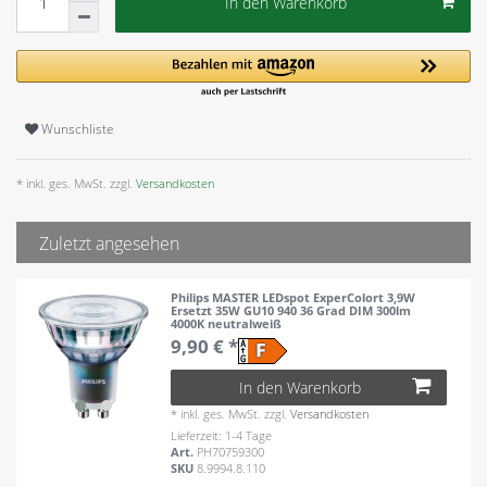
In den Warenkorb
Wunschliste
* inkl. ges. MwSt. zzgl.
Versandkosten
Zuletzt angesehen
Philips MASTER LEDspot ExperColort 3,9W
Ersetzt 35W GU10 940 36 Grad DIM 300lm
4000K neutralweiß
9,90 € *
In den Warenkorb
*
inkl. ges. MwSt.
zzgl.
Versandkosten
Lieferzeit: 1-4 Tage
Art.
PH70759300
SKU
8.9994.8.110