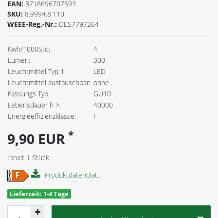
EAN:
8718696707593
SKU:
8.9994.8.110
WEEE-Reg.-Nr.:
DE57797264
Kwh/1000Std:
4
Lumen:
300
Leuchtmittel Typ 1:
LED
Leuchtmittel austauschbar:
ohne
Fassungs Typ:
GU10
Lebensdauer h >:
40000
Energieeffizienzklasse:
F
*
9,90 EUR
Inhalt
1
Stück
Produktdatenblatt
Lieferzeit: 1-4 Tage