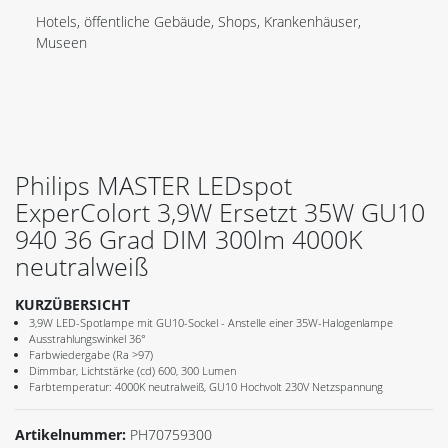
Hotels, öffentliche Gebäude, Shops, Krankenhäuser,
Museen
Philips MASTER LEDspot
ExperColort 3,9W Ersetzt 35W GU10
940 36 Grad DIM 300lm 4000K
neutralweiß
KURZÜBERSICHT
3,9W LED-Spotlampe mit GU10-Sockel - Anstelle einer 35W-Halogenlampe
Ausstrahlungswinkel 36°
Farbwiedergabe (Ra >97)
Dimmbar, Lichtstärke (cd) 600, 300 Lumen
Farbtemperatur: 4000K neutralweiß, GU10 Hochvolt 230V Netzspannung
Artikelnummer:
PH70759300