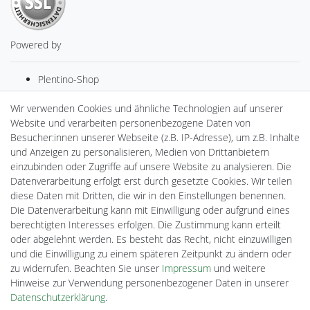
Powered by
Plentino-Shop
gAGaLamp
Drohnenstore24
Wir verwenden Cookies und ähnliche Technologien auf unserer
MeinUSB
Website und verarbeiten personenbezogene Daten von
Batteriespeicher
Besucher:innen unserer Webseite (z.B. IP-Adresse), um z.B. Inhalte
PlentiSolar
und Anzeigen zu personalisieren, Medien von Drittanbietern
Gebrauchtlicht
einzubinden oder Zugriffe auf unsere Website zu analysieren. Die
Ledkauf
Datenverarbeitung erfolgt erst durch gesetzte Cookies. Wir teilen
DEYESOLAR
diese Daten mit Dritten, die wir in den Einstellungen benennen.
Lightech Connect
Die Datenverarbeitung kann mit Einwilligung oder aufgrund eines
CardanLight Europe
berechtigten Interesses erfolgen. Die Zustimmung kann erteilt
FORTIMO LEDs
oder abgelehnt werden. Es besteht das Recht, nicht einzuwilligen
Cardanlight-Shop
und die Einwilligung zu einem späteren Zeitpunkt zu ändern oder
Wallbox24
zu widerrufen. Beachten Sie unser
Impressum
und weitere
Hinweise zur Verwendung personenbezogener Daten in unserer
Daten­schutz­erklärung
.