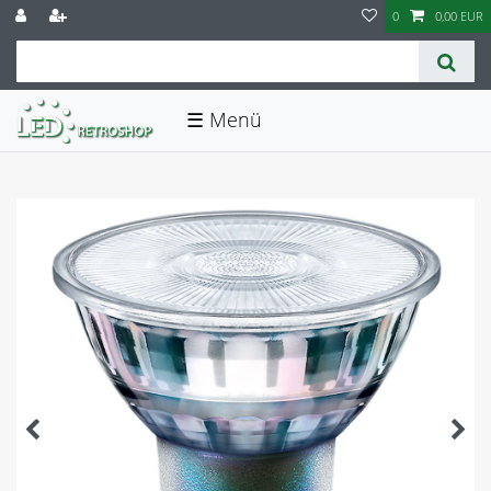
0
0,00 EUR
☰