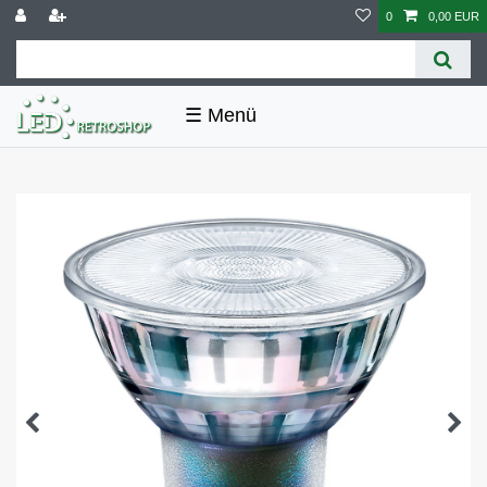
0
0,00 EUR
☰