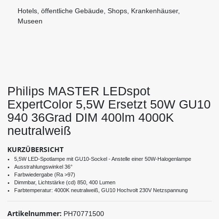
Hotels, öffentliche Gebäude, Shops, Krankenhäuser,
Museen
Philips MASTER LEDspot
ExpertColor 5,5W Ersetzt 50W GU10
940 36Grad DIM 400lm 4000K
neutralweiß
KURZÜBERSICHT
5,5W LED-Spotlampe mit GU10-Sockel - Anstelle einer 50W-Halogenlampe
Ausstrahlungswinkel 36°
Farbwiedergabe (Ra >97)
Dimmbar, Lichtstärke (cd) 850, 400 Lumen
Farbtemperatur: 4000K neutralweiß, GU10 Hochvolt 230V Netzspannung
Artikelnummer:
PH70771500