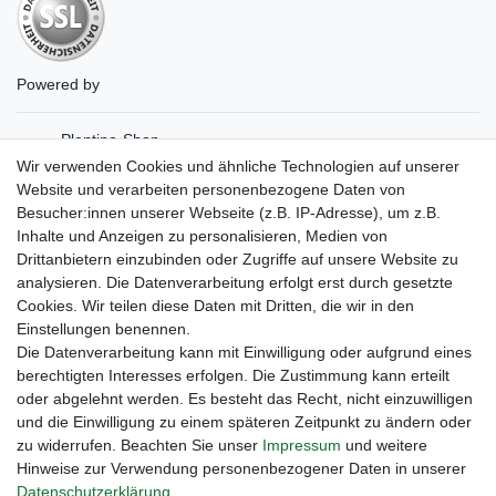
Powered by
Plentino-Shop
gAGaLamp
Wir verwenden Cookies und ähnliche Technologien auf unserer
Drohnenstore24
Website und verarbeiten personenbezogene Daten von
MeinUSB
Besucher:innen unserer Webseite (z.B. IP-Adresse), um z.B.
Batteriespeicher
Inhalte und Anzeigen zu personalisieren, Medien von
PlentiSolar
Drittanbietern einzubinden oder Zugriffe auf unsere Website zu
Gebrauchtlicht
analysieren. Die Datenverarbeitung erfolgt erst durch gesetzte
Ledkauf
Cookies. Wir teilen diese Daten mit Dritten, die wir in den
DEYESOLAR
Einstellungen benennen.
Lightech Connect
Die Datenverarbeitung kann mit Einwilligung oder aufgrund eines
CardanLight Europe
berechtigten Interesses erfolgen. Die Zustimmung kann erteilt
FORTIMO LEDs
oder abgelehnt werden. Es besteht das Recht, nicht einzuwilligen
Cardanlight-Shop
und die Einwilligung zu einem späteren Zeitpunkt zu ändern oder
Wallbox24
zu widerrufen. Beachten Sie unser
Impressum
und weitere
Hinweise zur Verwendung personenbezogener Daten in unserer
Daten­schutz­erklärung
.