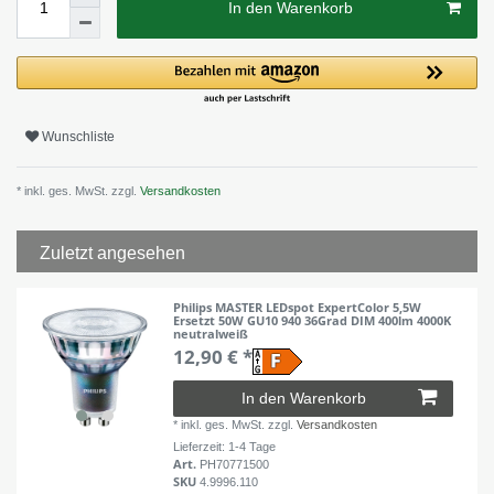
In den Warenkorb
Wunschliste
* inkl. ges. MwSt. zzgl.
Versandkosten
Zuletzt angesehen
Philips MASTER LEDspot ExpertColor 5,5W
Ersetzt 50W GU10 940 36Grad DIM 400lm 4000K
neutralweiß
12,90 € *
In den Warenkorb
*
inkl. ges. MwSt.
zzgl.
Versandkosten
Lieferzeit: 1-4 Tage
Art.
PH70771500
SKU
4.9996.110