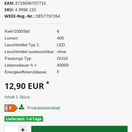
EAN:
8718696707715
SKU:
4.9996.110
WEEE-Reg.-Nr.:
DE57797264
Kwh/1000Std:
6
Lumen:
400
Leuchtmittel Typ 1:
LED
Leuchtmittel austauschbar:
ohne
Fassungs Typ:
GU10
Lebensdauer h >:
40000
Energieeffizienzklasse:
F
*
12,90 EUR
Inhalt
1
Stück
Produktdatenblatt
Lieferzeit: 1-4 Tage