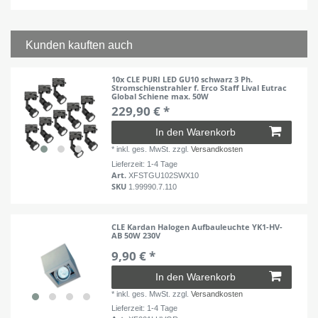
Kunden kauften auch
10x CLE PURI LED GU10 schwarz 3 Ph.
Stromschienstrahler f. Erco Staff Lival Eutrac
Global Schiene max. 50W
229,90 € *
In den Warenkorb
*
inkl. ges. MwSt.
zzgl.
Versandkosten
Lieferzeit: 1-4 Tage
Art.
XFSTGU102SWX10
SKU
1.99990.7.110
CLE Kardan Halogen Aufbauleuchte YK1-HV-
AB 50W 230V
9,90 € *
In den Warenkorb
*
inkl. ges. MwSt.
zzgl.
Versandkosten
Lieferzeit: 1-4 Tage