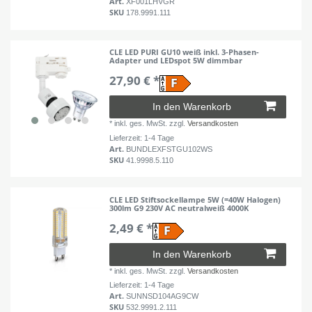
Art.
XF001LHVGR
SKU
178.9991.111
CLE LED PURI GU10 weiß inkl. 3-Phasen-
Adapter und LEDspot 5W dimmbar
27,90 € *
In den Warenkorb
*
inkl. ges. MwSt.
zzgl.
Versandkosten
Lieferzeit: 1-4 Tage
Art.
BUNDLEXFSTGU102WS
SKU
41.9998.5.110
CLE LED Stiftsockellampe 5W (=40W Halogen)
300lm G9 230V AC neutralweiß 4000K
2,49 € *
In den Warenkorb
*
inkl. ges. MwSt.
zzgl.
Versandkosten
Lieferzeit: 1-4 Tage
Art.
SUNNSD104AG9CW
SKU
532.9991.2.111