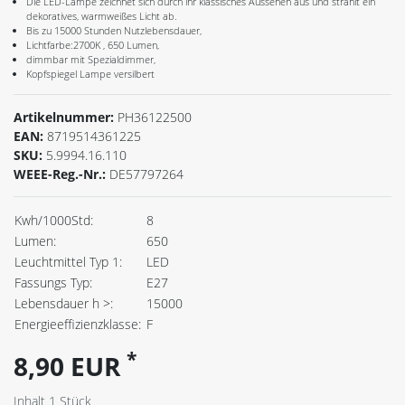
Die LED-Lampe zeichnet sich durch ihr klassisches Aussehen aus und strahlt ein
dekoratives, warmweißes Licht ab.
Bis zu 15000 Stunden Nutzlebensdauer,
Lichtfarbe:2700K , 650 Lumen,
dimmbar mit Spezialdimmer,
Kopfspiegel Lampe versilbert
Artikelnummer:
PH36122500
EAN:
8719514361225
SKU:
5.9994.16.110
WEEE-Reg.-Nr.:
DE57797264
Kwh/1000Std:
8
Lumen:
650
Leuchtmittel Typ 1:
LED
Fassungs Typ:
E27
Lebensdauer h >:
15000
Energieeffizienzklasse:
F
*
8,90 EUR
Inhalt
1
Stück