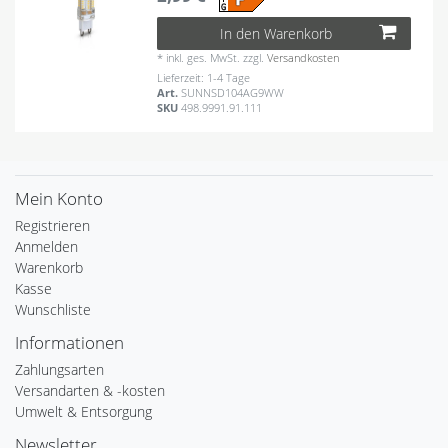
In den Warenkorb
*
inkl. ges. MwSt.
zzgl.
Versandkosten
Lieferzeit: 1-4 Tage
Art.
SUNNSD104AG9WW
SKU
498.9991.91.111
Mein Konto
Registrieren
Anmelden
Warenkorb
Kasse
Wunschliste
Informationen
Zahlungsarten
Versandarten & -kosten
Umwelt & Entsorgung
Newsletter