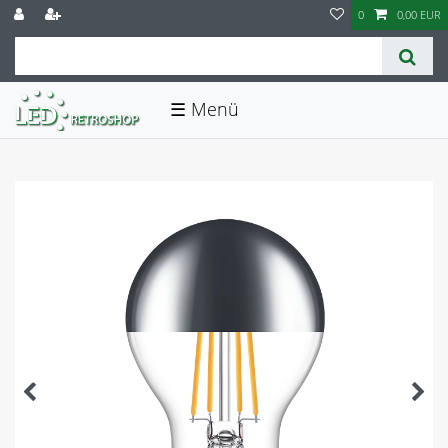
0
0,00 EUR
☰