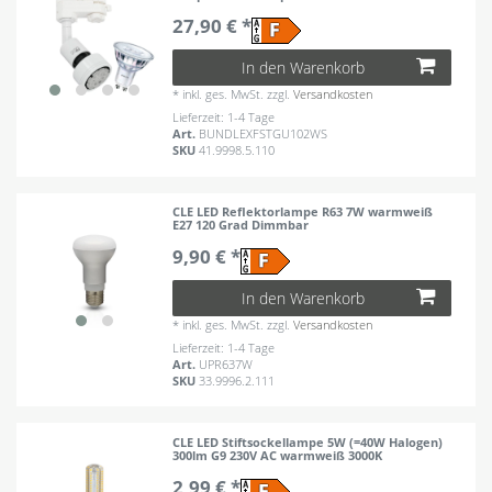
27,90 € *
In den Warenkorb
*
inkl. ges. MwSt.
zzgl.
Versandkosten
Lieferzeit: 1-4 Tage
Art.
BUNDLEXFSTGU102WS
SKU
41.9998.5.110
CLE LED Reflektorlampe R63 7W warmweiß
E27 120 Grad Dimmbar
9,90 € *
In den Warenkorb
*
inkl. ges. MwSt.
zzgl.
Versandkosten
Lieferzeit: 1-4 Tage
Art.
UPR637W
SKU
33.9996.2.111
CLE LED Stiftsockellampe 5W (=40W Halogen)
300lm G9 230V AC warmweiß 3000K
2,99 € *