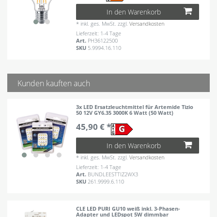
In den Warenkorb
*
inkl. ges. MwSt.
zzgl.
Versandkosten
Lieferzeit: 1-4 Tage
Art.
PH36122500
SKU
5.9994.16.110
Kunden kauften auch
3x LED Ersatzleuchtmittel für Artemide Tizio
50 12V GY6.35 3000K 6 Watt (50 Watt)
45,90 € *
In den Warenkorb
*
inkl. ges. MwSt.
zzgl.
Versandkosten
Lieferzeit: 1-4 Tage
Art.
BUNDLEESTTIZ2WX3
SKU
261.9999.6.110
CLE LED PURI GU10 weiß inkl. 3-Phasen-
Adapter und LEDspot 5W dimmbar