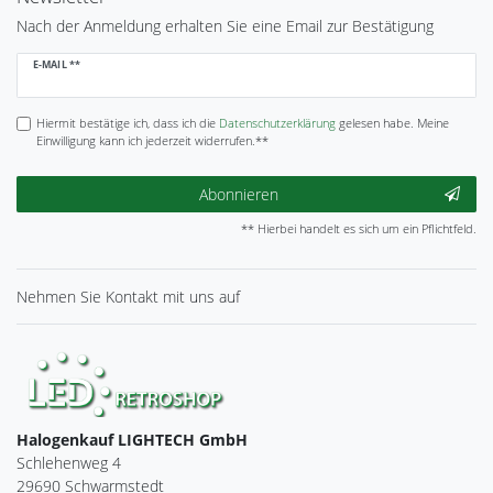
Nach der Anmeldung erhalten Sie eine Email zur Bestätigung
Newsletter
E-MAIL **
Honig
Hiermit bestätige ich, dass ich die
Daten­schutz­erklärung
gelesen habe. Meine
Einwilligung kann ich jederzeit widerrufen.**
Abonnieren
** Hierbei handelt es sich um ein Pflichtfeld.
Nehmen Sie
Kontakt
mit uns auf
Halogenkauf LIGHTECH GmbH
Schlehenweg 4
29690 Schwarmstedt