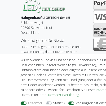
Halogenkauf LIGHTECH GmbH
Schlehenweg 4
29690 Schwarmstedt
Deutschland
Wir sind gerne für Sie da.
Haben Sie Fragen oder möchten Sie uns
etwas mitteilen, dann nutzen Sie bitte
unser Kontaktformular.
Wir verwenden Cookies und ähnliche Technologien auf u
Besucher:innen unserer Webseite (z.B. IP-Adresse), um z.
Zum Kontaktformular
Drittanbietern einzubinden oder Zugriffe auf unsere Websi
gesetzte Cookies. Wir teilen diese Daten mit Dritten, die
Die Datenverarbeitung kann mit Einwilligung oder aufgru
Impressum
Daten­schutz­er
erteilt oder abgelehnt werden. Es besteht das Recht, nich
zu ändern oder zu widerrufen. Beachten Sie unser
Impre
Daten in unserer
Daten­schutz­erklärung
.
Essenziell
Statistik
Zahlungsdienstleist