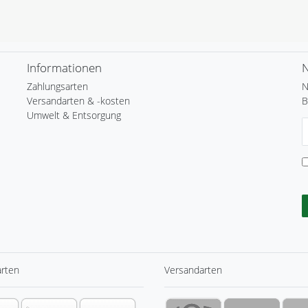
Informationen
N
Zahlungsarten
N
Versandarten & -kosten
B
Umwelt & Entsorgung
N
H
arten
Versandarten