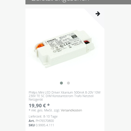
Philips Mini LED Driver Xitanium 500mA 8-20V 10W
230V TE SC DIM Konstantstrom Trafo Netzteil
Netzgerät
19,90 € *
*
inkl. ges. MwSt.
zzgl.
Versandkosten
Lieferzeit: 8-10 Tage
Art.
PH76570800
SKU
0.9995.4.111