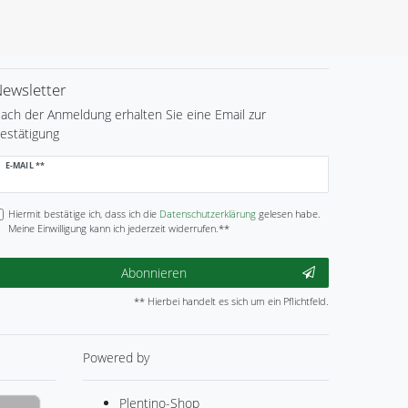
ewsletter
ach der Anmeldung erhalten Sie eine Email zur
estätigung
ewsletter
E-MAIL **
onig
Hiermit bestätige ich, dass ich die
Daten­schutz­erklärung
gelesen habe.
Meine Einwilligung kann ich jederzeit widerrufen.**
Abonnieren
** Hierbei handelt es sich um ein Pflichtfeld.
Powered by
Plentino-Shop