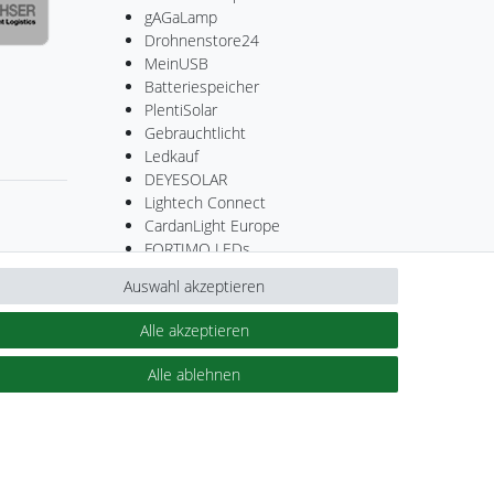
gAGaLamp
Drohnenstore24
MeinUSB
Batteriespeicher
PlentiSolar
Gebrauchtlicht
Ledkauf
DEYESOLAR
Lightech Connect
CardanLight Europe
FORTIMO LEDs
Cardanlight-Shop
Auswahl akzeptieren
Wallbox24
Alle akzeptieren
Alle ablehnen
Kontakt
ertrag widerrufen