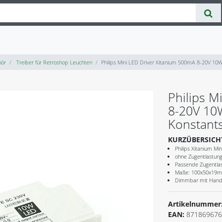
ör
Treiber für Retroshop Leuchten
Philips Mini LED Driver Xitanium 500mA 8-20V 10
Philips M
8-20V 10
Konstants
KURZÜBERSICH
Philips Xitanium M
ohne Zugentlastun
Passende Zugentla
Maße: 100x50x19
Dimmbar mit Hande
Artikelnummer
EAN:
871869676