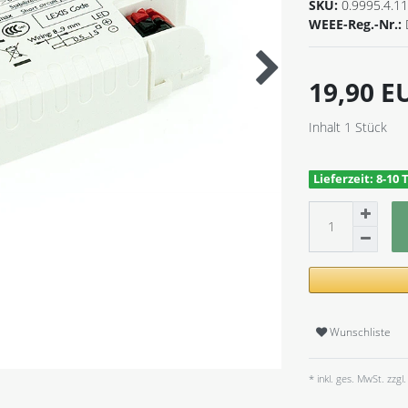
SKU:
0.9995.4.1
WEEE-Reg.-Nr.:
19,90 
Inhalt
1
Stück
Lieferzeit: 8-10 
Wunschliste
* inkl. ges. MwSt. zzgl.