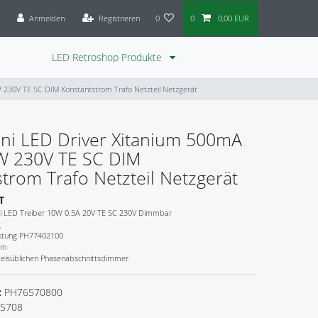
Anmelden
Registrieren
0
0
0,00 EUR
LED Retroshop Produkte
W 230V TE SC DIM Konstantstrom Trafo Netzteil Netzgerät
ini LED Driver Xitanium 500mA
W 230V TE SC DIM
trom Trafo Netzteil Netzgerät
T
ini LED Treiber 10W 0.5A 20V TE SC 230V Dimmbar
g
stung PH77402100
mm
lsüblichen Phasenabschnittsdimmer
:
PH76570800
5708