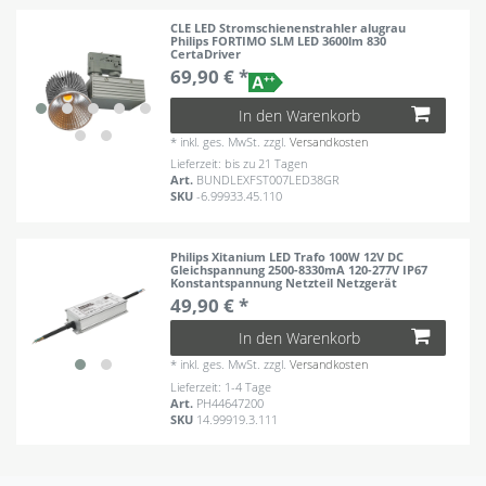
CLE LED Stromschienenstrahler alugrau
Philips FORTIMO SLM LED 3600lm 830
CertaDriver
69,90 € *
In den Warenkorb
*
inkl. ges. MwSt.
zzgl.
Versandkosten
Lieferzeit: bis zu 21 Tagen
Art.
BUNDLEXFST007LED38GR
SKU
-6.99933.45.110
Philips Xitanium LED Trafo 100W 12V DC
Gleichspannung 2500-8330mA 120-277V IP67
Konstantspannung Netzteil Netzgerät
49,90 € *
In den Warenkorb
*
inkl. ges. MwSt.
zzgl.
Versandkosten
Lieferzeit: 1-4 Tage
Art.
PH44647200
SKU
14.99919.3.111