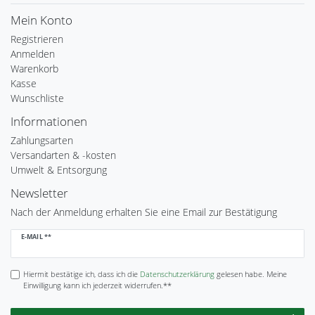
Mein Konto
Registrieren
Anmelden
Warenkorb
Kasse
Wunschliste
Informationen
Zahlungsarten
Versandarten & -kosten
Umwelt & Entsorgung
Newsletter
Nach der Anmeldung erhalten Sie eine Email zur Bestätigung
Newsletter
E-MAIL **
Honig
Hiermit bestätige ich, dass ich die
Daten­schutz­erklärung
gelesen habe. Meine
Einwilligung kann ich jederzeit widerrufen.**