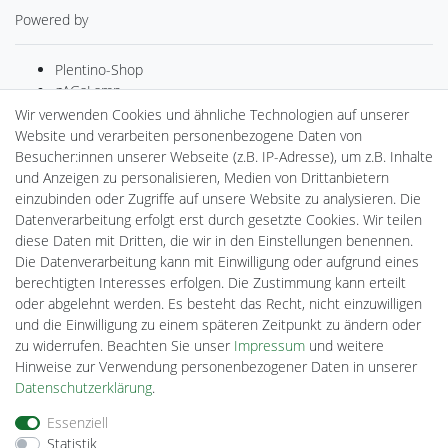
Powered by
Plentino-Shop
gAGaLamp
Drohnenstore24
Wir verwenden Cookies und ähnliche Technologien auf unserer
MeinUSB
Website und verarbeiten personenbezogene Daten von
Batteriespeicher
Besucher:innen unserer Webseite (z.B. IP-Adresse), um z.B. Inhalte
PlentiSolar
und Anzeigen zu personalisieren, Medien von Drittanbietern
Gebrauchtlicht
einzubinden oder Zugriffe auf unsere Website zu analysieren. Die
Ledkauf
Datenverarbeitung erfolgt erst durch gesetzte Cookies. Wir teilen
DEYESOLAR
diese Daten mit Dritten, die wir in den Einstellungen benennen.
Lightech Connect
Die Datenverarbeitung kann mit Einwilligung oder aufgrund eines
CardanLight Europe
berechtigten Interesses erfolgen. Die Zustimmung kann erteilt
FORTIMO LEDs
oder abgelehnt werden. Es besteht das Recht, nicht einzuwilligen
Cardanlight-Shop
und die Einwilligung zu einem späteren Zeitpunkt zu ändern oder
Wallbox24
zu widerrufen. Beachten Sie unser
Impressum
und weitere
Hinweise zur Verwendung personenbezogener Daten in unserer
Daten­schutz­erklärung
.
Impressum
Daten­schutz­erklärung
AGB
Essenziell
Statistik