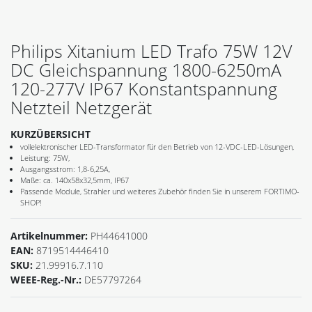
Philips Xitanium LED Trafo 75W 12V
DC Gleichspannung 1800-6250mA
120-277V IP67 Konstantspannung
Netzteil Netzgerät
KURZÜBERSICHT
vollelektronischer LED-Transformator für den Betrieb von 12-VDC-LED-Lösungen,
Leistung: 75W,
Ausgangsstrom: 1,8-6,25A,
Maße: ca. 140x58x32,5mm, IP67
Passende Module, Strahler und weiteres Zubehör finden Sie in unserem FORTIMO-
SHOP!
Artikelnummer:
PH44641000
EAN:
8719514446410
SKU:
21.99916.7.110
WEEE-Reg.-Nr.:
DE57797264