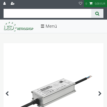
0
0,00 EUR
☰