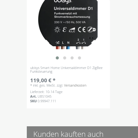
ubisys Smart Home Universaldimmer D1 ZigBee
Funksteuerung
119,00 € *
*
inkl. ges. MwSt.
zzgl.
Versandkosten
Lieferzeit: 10-14 Tage
Art.
UBS1045
SKU
0.99947.111
Kunden kauften auch