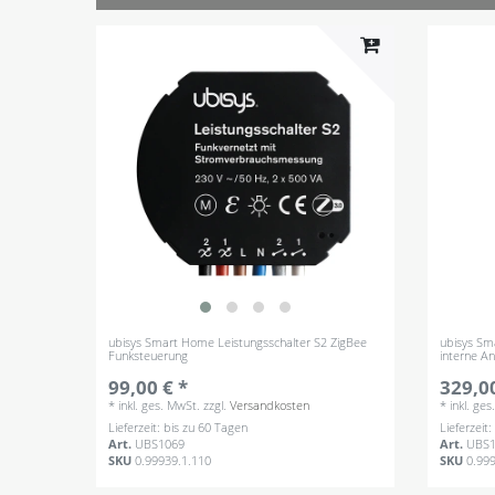
ubisys Smart Home Leistungsschalter S2 ZigBee
ubisys Sm
Funksteuerung
interne A
99,00 € *
329,00
*
inkl. ges. MwSt.
zzgl.
Versandkosten
*
inkl. ge
Lieferzeit: bis zu 60 Tagen
Lieferzeit
Art.
UBS1069
Art.
UBS1
SKU
0.99939.1.110
SKU
0.99