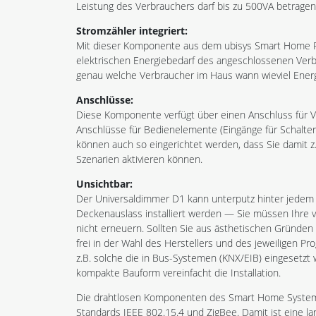
Leistung des Verbrauchers darf bis zu 500VA betragen
Stromzähler integriert:
Mit dieser Komponente aus dem ubisys Smart Home Pr
elektrischen Energiebedarf des angeschlossenen Verb
genau welche Verbraucher im Haus wann wieviel Ener
Anschlüsse:
Diese Komponente verfügt über einen Anschluss für V
Anschlüsse für Bedienelemente (Eingänge für Schalter
können auch so eingerichtet werden, dass Sie damit 
Szenarien aktivieren können.
Unsichtbar:
Der Universaldimmer D1 kann unterputz hinter jedem 
Deckenauslass installiert werden — Sie müssen Ihre 
nicht erneuern. Sollten Sie aus ästhetischen Gründen 
frei in der Wahl des Herstellers und des jeweiligen Pr
z.B. solche die in Bus-Systemen (KNX/EIB) eingesetzt
kompakte Bauform vereinfacht die Installation.
Die drahtlosen Komponenten des Smart Home Systems 
Standards IEEE 802.15.4 und ZigBee. Damit ist eine l