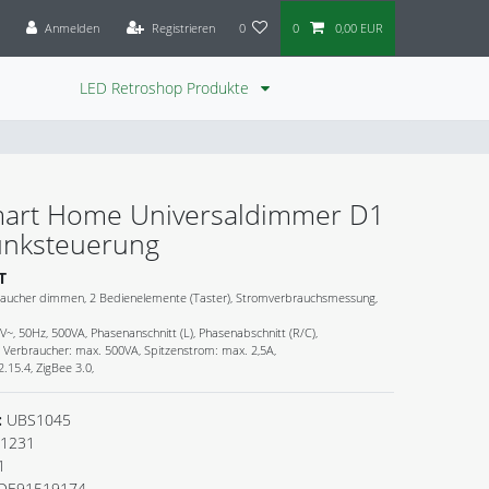
Anmelden
Registrieren
0
0
0,00 EUR
LED Retroshop Produkte
mart Home Universaldimmer D1
unksteuerung
T
raucher dimmen, 2 Bedienelemente (Taster), Stromverbrauchsmessung,
~, 50Hz, 500VA, Phasenanschnitt (L), Phasenabschnitt (R/C),
: Verbraucher: max. 500VA, Spitzenstrom: max. 2,5A,
.15.4, ZigBee 3.0,
:
UBS1045
1231
1
DE91519174