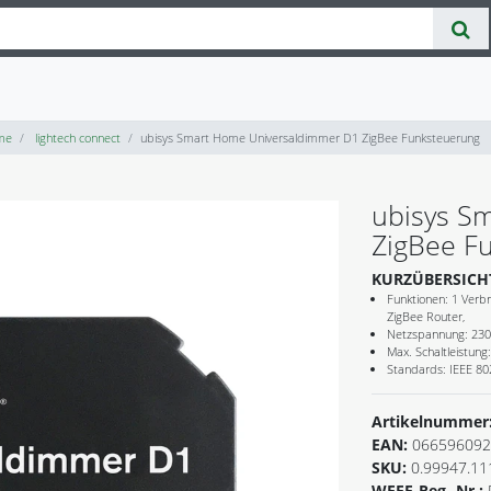
me
lightech connect
ubisys Smart Home Universaldimmer D1 ZigBee Funksteuerung
ubisys S
ZigBee F
KURZÜBERSICH
Funktionen: 1 Verb
ZigBee Router,
Netzspannung: 230V
Max. Schaltleistung
Standards: IEEE 802
Artikelnummer
EAN:
066596092
SKU:
0.99947.11
WEEE-Reg.-Nr.: