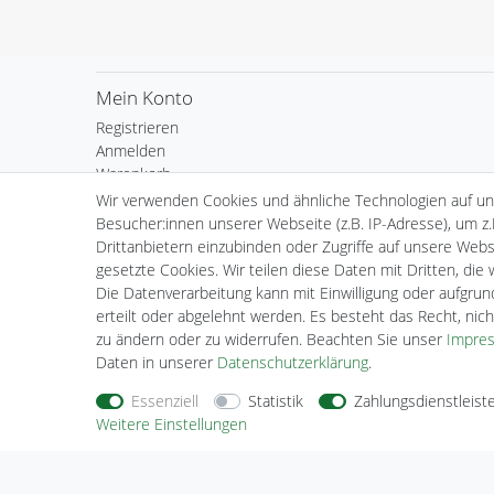
Mein Konto
Registrieren
Anmelden
Warenkorb
Kasse
Wir verwenden Cookies und ähnliche Technologien auf u
Wunschliste
Besucher:innen unserer Webseite (z.B. IP-Adresse), um z.
Drittanbietern einzubinden oder Zugriffe auf unsere Websi
gesetzte Cookies. Wir teilen diese Daten mit Dritten, die
Die Datenverarbeitung kann mit Einwilligung oder aufgru
erteilt oder abgelehnt werden. Es besteht das Recht, nich
zu ändern oder zu widerrufen. Beachten Sie unser
Impre
Daten in unserer
Daten­schutz­erklärung
.
Essenziell
Statistik
Zahlungsdienstleist
Nehmen Sie
Kontakt
mit uns auf
Zahlungs
Weitere Einstellungen