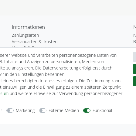
Informationen
N
Zahlungsarten
N
Versandarten & -kosten
B
Umwelt & Entsorgung
N
nserer Website und verarbeiten personenbezogene Daten von
H
B. Inhalte und Anzeigen zu personalisieren, Medien von
te zu analysieren. Die Datenverarbeitung erfolgt erst durch
 wir in den Einstellungen benennen.
nd eines berechtigten Interesses erfolgen. Die Zustimmung kann
t einzuwilligen und die Einwilligung zu einem späteren Zeitpunkt
ssum
und weitere Hinweise zur Verwendung personenbezogener
er
Marketing
Externe Medien
Funktional
arten
Versandarten