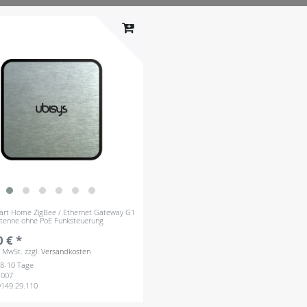
art Home ZigBee / Ethernet Gateway G1
ntenne ohne PoE Funksteuerung
 € *
s. MwSt.
zzgl.
Versandkosten
: 8-10 Tage
007
9149.29.110