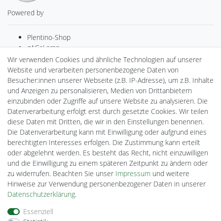
Powered by
Plentino-Shop
gAGaLamp
Drohnenstore24
Wir verwenden Cookies und ähnliche Technologien auf unserer
MeinUSB
Website und verarbeiten personenbezogene Daten von
Batteriespeicher
Besucher:innen unserer Webseite (z.B. IP-Adresse), um z.B. Inhalte
PlentiSolar
und Anzeigen zu personalisieren, Medien von Drittanbietern
Gebrauchtlicht
einzubinden oder Zugriffe auf unsere Website zu analysieren. Die
Ledkauf
Datenverarbeitung erfolgt erst durch gesetzte Cookies. Wir teilen
DEYESOLAR
diese Daten mit Dritten, die wir in den Einstellungen benennen.
Lightech Connect
Die Datenverarbeitung kann mit Einwilligung oder aufgrund eines
CardanLight Europe
berechtigten Interesses erfolgen. Die Zustimmung kann erteilt
FORTIMO LEDs
oder abgelehnt werden. Es besteht das Recht, nicht einzuwilligen
Cardanlight-Shop
und die Einwilligung zu einem späteren Zeitpunkt zu ändern oder
Wallbox24
zu widerrufen. Beachten Sie unser
Impressum
und weitere
Hinweise zur Verwendung personenbezogener Daten in unserer
Daten­schutz­erklärung
.
Impressum
Daten­schutz­erklärung
AGB
Essenziell