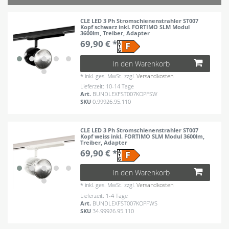
CLE LED 3 Ph Stromschienenstrahler ST007
Kopf schwarz inkl. FORTIMO SLM Modul
3600lm, Treiber, Adapter
69,90 € *
In den Warenkorb
*
inkl. ges. MwSt.
zzgl.
Versandkosten
Lieferzeit: 10-14 Tage
Art.
BUNDLEXFST007KOPFSW
SKU
0.99926.95.110
CLE LED 3 Ph Stromschienenstrahler ST007
Kopf weiss inkl. FORTIMO SLM Modul 3600lm,
Treiber, Adapter
69,90 € *
In den Warenkorb
*
inkl. ges. MwSt.
zzgl.
Versandkosten
Lieferzeit: 1-4 Tage
Art.
BUNDLEXFST007KOPFWS
SKU
34.99926.95.110