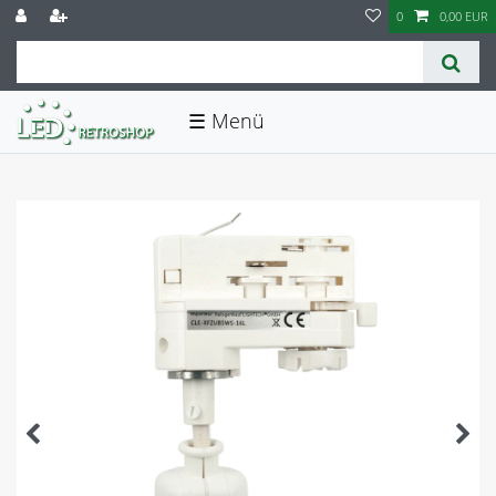
0
0,00 EUR
☰