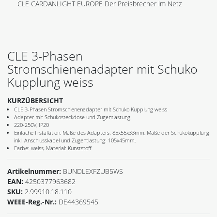
CLE CARDANLIGHT EUROPE Der Preisbrecher im Netz
CLE 3-Phasen
Stromschienenadapter mit Schuko
Kupplung weiss
KURZÜBERSICHT
CLE 3-Phasen Stromschienenadapter mit Schuko Kupplung weiss
Adapter mit Schukosteckdose und Zugentlastung
220-250V, IP20
Einfache Installation, Maße des Adapters: 85x55x33mm, Maße der Schukokupplung
inkl. Anschlusskabel und Zugentlastung: 105x45mm,
Farbe: weiss, Material: Kunststoff
Artikelnummer:
BUNDLEXFZUB5WS
EAN:
4250377963682
SKU:
2.99910.18.110
WEEE-Reg.-Nr.:
DE44369545