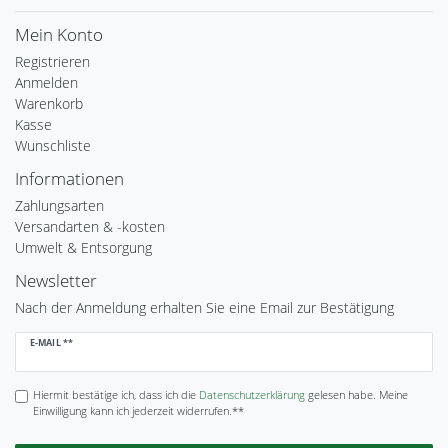
Mein Konto
Registrieren
Anmelden
Warenkorb
Kasse
Wunschliste
Informationen
Zahlungsarten
Versandarten & -kosten
Umwelt & Entsorgung
Newsletter
Nach der Anmeldung erhalten Sie eine Email zur Bestätigung
Newsletter
E-MAIL **
Honig
Hiermit bestätige ich, dass ich die
Daten­schutz­erklärung
gelesen habe. Meine
Einwilligung kann ich jederzeit widerrufen.**