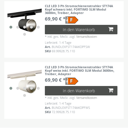
CLE LED 3 Ph Stromschienenstrahler ST174A
Kopf schwarz inkl. FORTIMO SLM Modul
3600lm, Treiber, Adapter
69,90 € *
In den Warenkorb
*
inkl. ges. MwSt.
zzgl.
Versandkosten
Lieferzeit: 1-4 Tage
Art.
BUNDLEXFST174AKOPFSW
SKU
69.99928.75.110
CLE LED 3 Ph Stromschienenstrahler ST174A
Kopf weiss inkl. FORTIMO SLM Modul 3600lm,
Treiber, Adapter
69,90 € *
In den Warenkorb
*
inkl. ges. MwSt.
zzgl.
Versandkosten
Lieferzeit: 1-4 Tage
Art.
BUNDLEXFST174AKOPFWS
SKU
72.99928.75.110