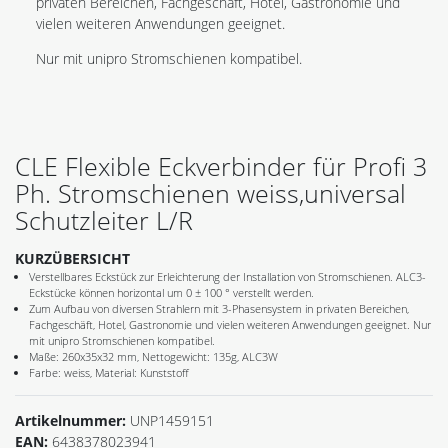
privaten Bereichen, Fachgeschäft, Hotel, Gastronomie und
vielen weiteren Anwendungen geeignet.
Nur mit unipro Stromschienen kompatibel.
CLE Flexible Eckverbinder für Profi 3
Ph. Stromschienen weiss,universal
Schutzleiter L/R
KURZÜBERSICHT
Verstellbares Eckstück zur Erleichterung der Installation von Stromschienen. ALC3-
Eckstücke können horizontal um 0 ± 100 ° verstellt werden.
Zum Aufbau von diversen Strahlern mit 3-Phasensystem in privaten Bereichen,
Fachgeschäft, Hotel, Gastronomie und vielen weiteren Anwendungen geeignet. Nur
mit unipro Stromschienen kompatibel.
Maße: 260x35x32 mm, Nettogewicht: 135g, ALC3W
Farbe: weiss, Material: Kunststoff
Artikelnummer:
UNP1459151
EAN:
6438378023941