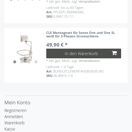
*
inkl. ges. MwSt.
zzgl.
Versandkosten
Lieferzeit: bis zu 60 Tagen
Art.
FPLEDFL30WKWSAD
SKU
0.9997.73.111
CLE Montageset für Sonos One und One SL
weiß für 3-Phasen Stromschiene
49,90 € *
In den Warenkorb
*
inkl. ges. MwSt.
zzgl.
Versandkosten
Lieferzeit: 1-4 Tage
Art.
BUNDLECLEMONTAGEBUEGELWS
SKU
26.99915.110
Mein Konto
Registrieren
Anmelden
Warenkorb
Kasse