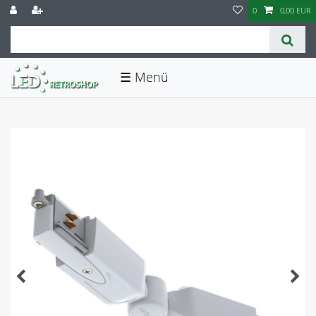
0
0,00 EUR
☰