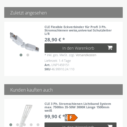
Zuletzt angesehen
CLE Flexible Eckverbinder für Profi 3 Ph.
Stromschienen weiss,universal Schutzleiter
L/R
28,90 € *
In den Warenkorb
*
inkl. ges. MwSt.
zzgl.
Versandkosten
Lieferzeit: 1-4 Tage
Art.
UNP1459151
SKU
46.99910.24.110
Kunden kauften auch
CLE 3 Ph. Stromschienen Lichtband System
max. 7500lm 35-50W 3000K Länge 1500mm
weiß
99,90 € *