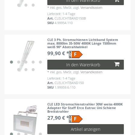
In den Warenkorb
*
inkl. ges. MwSt.
zzgl.
Versandkosten
Lieferzeit: 1-4 Tage
Art.
CLELICHTBAND150B
SKU
4.99954.110
CLE 3 Ph. Stromschienen Lichtband System
max. 8000lm 35-50W 4000K Länge 1500mm
weiß 90° Abstrahlwinkel
99,90 € *
In den Warenkorb
*
inkl. ges. MwSt.
zzgl.
Versandkosten
Lieferzeit: 1-4 Tage
Art.
CLELICHTBAND150
SKU
1.99959.6.110
CLE LED Stromschienstrahler 30W weiss 4000K
Adapter für Staff Erco Eutrac Uni Schiene
Breitstrahler
27,90 € *
Artikel anzeigen