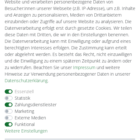
MeinUSB
Website und verarbeiten personenbezogene Daten von
Batteriespeicher
Besucher:innen unserer Webseite (z.B. IP-Adresse), um z.B. Inhalte
PlentiSolar
und Anzeigen zu personalisieren, Medien von Drittanbietern
Gebrauchtlicht
einzubinden oder Zugriffe auf unsere Website zu analysieren. Die
Ledkauf
Datenverarbeitung erfolgt erst durch gesetzte Cookies. Wir teilen
DEYESOLAR
diese Daten mit Dritten, die wir in den Einstellungen benennen.
Lightech Connect
Die Datenverarbeitung kann mit Einwilligung oder aufgrund eines
CardanLight Europe
berechtigten Interesses erfolgen. Die Zustimmung kann erteilt
FORTIMO LEDs
oder abgelehnt werden. Es besteht das Recht, nicht einzuwilligen
Cardanlight-Shop
und die Einwilligung zu einem späteren Zeitpunkt zu ändern oder
Wallbox24
zu widerrufen. Beachten Sie unser
Impressum
und weitere
Hinweise zur Verwendung personenbezogener Daten in unserer
Daten­schutz­erklärung
.
Impressum
Daten­schutz­erklärung
AGB
Essenziell
Statistik
Zahlungsdienstleister
Barrierefreiheitserklärung
Widerrufs­recht
Marketing
Externe Medien
Funktional
Kontakt
Vertrag widerrufen
Weitere Einstellungen