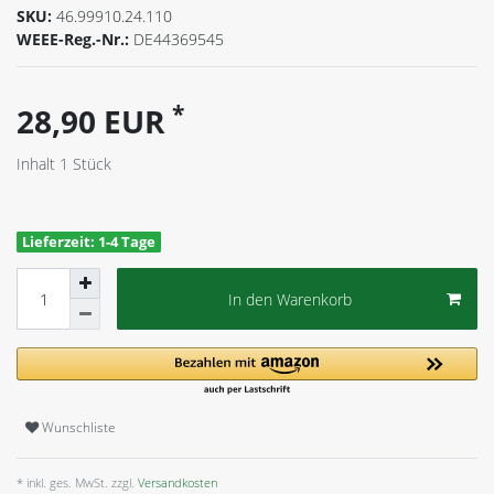
SKU:
46.99910.24.110
WEEE-Reg.-Nr.:
DE44369545
*
28,90 EUR
Inhalt
1
Stück
Lieferzeit: 1-4 Tage
In den Warenkorb
Wunschliste
* inkl. ges. MwSt. zzgl.
Versandkosten