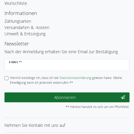
Wunschliste
Informationen
Zahlungsarten
Versandarten & -kosten
Umwelt & Entsorgung
Newsletter
Nach der Anmeldung erhalten Sie eine Email zur Bestätigung
Newsletter
E-MAIL **
Honig
Hiermit bestätige ich, dass ich die
Daten­schutz­erklärung
gelesen habe. Meine
Einwilligung kann ich jederzeit widerrufen.**
Abonnieren
** Hierbei handelt es sich um ein Pflichtfeld.
Nehmen Sie
Kontakt
mit uns auf