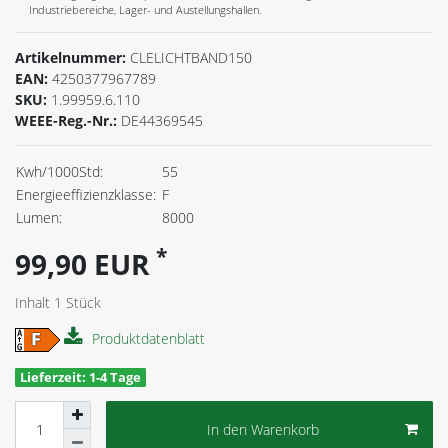
Industriebereiche, Lager- und Austellungshallen.
Artikelnummer:
CLELICHTBAND150
EAN:
4250377967789
SKU:
1.99959.6.110
WEEE-Reg.-Nr.:
DE44369545
Kwh/1000Std:
55
Energieeffizienzklasse:
F
Lumen:
8000
*
99,90 EUR
Inhalt
1
Stück
Produktdatenblatt
Lieferzeit: 1-4 Tage
In den Warenkorb