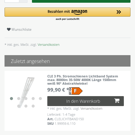
Wunschliste
* inkl. ges. MwSt. zzgl.
Versandkosten
Zuletzt angesehen
CLE 3 Ph. Stromschienen Lichtband System
max. 8000lm 35-50W 4000K Länge 1500mm
weiß 90° Abstrahlwinkel
99,90 € *
In den Warenkorb
*
inkl. ges. MwSt.
zzgl.
Versandkosten
Lieferzeit: 1-4 Tage
Art.
CLELICHTBAND150
SKU
1.99959.6.110