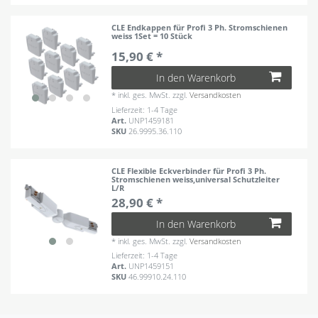
CLE Endkappen für Profi 3 Ph. Stromschienen
weiss 1Set = 10 Stück
15,90 € *
In den Warenkorb
*
inkl. ges. MwSt.
zzgl.
Versandkosten
Lieferzeit: 1-4 Tage
Art.
UNP1459181
SKU
26.9995.36.110
CLE Flexible Eckverbinder für Profi 3 Ph.
Stromschienen weiss,universal Schutzleiter
L/R
28,90 € *
In den Warenkorb
*
inkl. ges. MwSt.
zzgl.
Versandkosten
Lieferzeit: 1-4 Tage
Art.
UNP1459151
SKU
46.99910.24.110