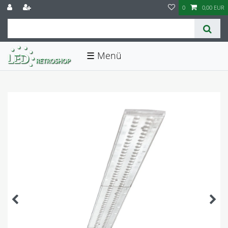
0
0,00 EUR
☰