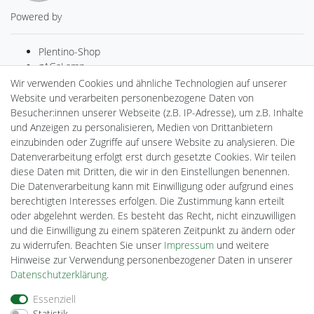
Powered by
Plentino-Shop
gAGaLamp
Drohnenstore24
Wir verwenden Cookies und ähnliche Technologien auf unserer
MeinUSB
Website und verarbeiten personenbezogene Daten von
Batteriespeicher
Besucher:innen unserer Webseite (z.B. IP-Adresse), um z.B. Inhalte
PlentiSolar
und Anzeigen zu personalisieren, Medien von Drittanbietern
Gebrauchtlicht
einzubinden oder Zugriffe auf unsere Website zu analysieren. Die
Ledkauf
Datenverarbeitung erfolgt erst durch gesetzte Cookies. Wir teilen
DEYESOLAR
diese Daten mit Dritten, die wir in den Einstellungen benennen.
Lightech Connect
Die Datenverarbeitung kann mit Einwilligung oder aufgrund eines
CardanLight Europe
berechtigten Interesses erfolgen. Die Zustimmung kann erteilt
FORTIMO LEDs
oder abgelehnt werden. Es besteht das Recht, nicht einzuwilligen
Cardanlight-Shop
und die Einwilligung zu einem späteren Zeitpunkt zu ändern oder
Wallbox24
zu widerrufen. Beachten Sie unser
Impressum
und weitere
Hinweise zur Verwendung personenbezogener Daten in unserer
Daten­schutz­erklärung
.
Impressum
Daten­schutz­erklärung
AGB
Essenziell
Statistik