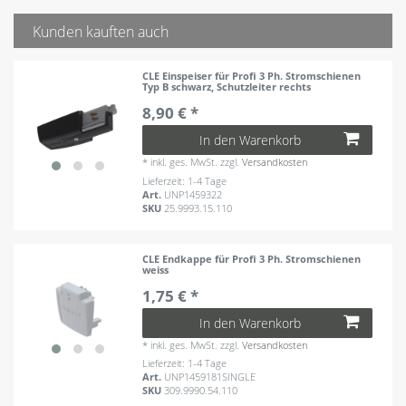
Kunden kauften auch
CLE Einspeiser für Profi 3 Ph. Stromschienen
Typ B schwarz, Schutzleiter rechts
8,90 € *
In den Warenkorb
*
inkl. ges. MwSt.
zzgl.
Versandkosten
Lieferzeit: 1-4 Tage
Art.
UNP1459322
SKU
25.9993.15.110
CLE Endkappe für Profi 3 Ph. Stromschienen
weiss
1,75 € *
In den Warenkorb
*
inkl. ges. MwSt.
zzgl.
Versandkosten
Lieferzeit: 1-4 Tage
Art.
UNP1459181SINGLE
SKU
309.9990.54.110