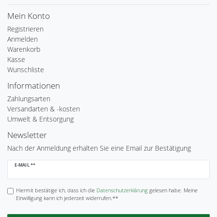
Mein Konto
Registrieren
Anmelden
Warenkorb
Kasse
Wunschliste
Informationen
Zahlungsarten
Versandarten & -kosten
Umwelt & Entsorgung
Newsletter
Nach der Anmeldung erhalten Sie eine Email zur Bestätigung
Newsletter
E-MAIL **
Honig
Hiermit bestätige ich, dass ich die
Daten­schutz­erklärung
gelesen habe. Meine
Einwilligung kann ich jederzeit widerrufen.**