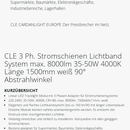
Supermärkte, Baumärkte, Elektronikgeschäfte,
Industriebereiche, Lagerhallen
CLE CARDANLIGHT EUROPE Der Preisbrecher im Netz
CLE 3 Ph. Stromschienen Lichtband
System max. 8000lm 35-50W 4000K
Länge 1500mm weiß 90°
Abstrahlwinkel
KURZÜBERSICHT
Linear LED Tracklight Modul mit 3 Phasen Adapter für Stromschienensysteme
220-240V, 35-50W, 4000K, CRI>80, max. 8000lm, 1500x60x11mm, weiß
Elegantes und flaches Lichtbandsystem (bis zu 160 lm/W) mit langer Lebensdauer.
Einzelne Module können nahtlos aneinandergereiht werden. Es entsteht der
Eindruck einer durchgehenden Lichtlinie.
Vielseitig einsetzbar und einfach zu installieren. Kompatibel mit allen gängigen
Stromschienen.
Bestens geeignet für Supermärkte, Baumärkte, Elektronikgeschäfte,