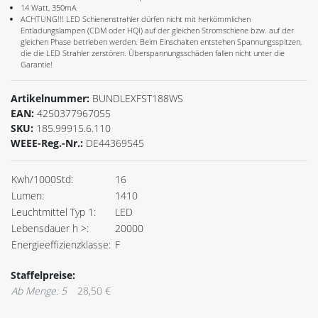
14 Watt, 350mA
ACHTUNG!!! LED Schienenstrahler dürfen nicht mit herkömmlichen
Entladungslampen (CDM oder HQI) auf der gleichen Stromschiene bzw. auf der
gleichen Phase betrieben werden. Beim Einschalten entstehen Spannungsspitzen,
die die LED Strahler zerstören. Überspannungsschäden fallen nicht unter die
Garantie!
Artikelnummer:
BUNDLEXFST188WS
EAN:
4250377967055
SKU:
185.99915.6.110
WEEE-Reg.-Nr.:
DE44369545
Kwh/1000Std:
16
Lumen:
1410
Leuchtmittel Typ 1:
LED
Lebensdauer h >:
20000
Energieeffizienzklasse:
F
Staffelpreise:
Ab Menge: 5
28,50 €