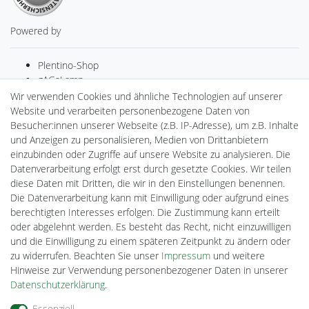
Powered by
Plentino-Shop
gAGaLamp
Drohnenstore24
Wir verwenden Cookies und ähnliche Technologien auf unserer
MeinUSB
Website und verarbeiten personenbezogene Daten von
Batteriespeicher
Besucher:innen unserer Webseite (z.B. IP-Adresse), um z.B. Inhalte
PlentiSolar
und Anzeigen zu personalisieren, Medien von Drittanbietern
Gebrauchtlicht
einzubinden oder Zugriffe auf unsere Website zu analysieren. Die
Ledkauf
Datenverarbeitung erfolgt erst durch gesetzte Cookies. Wir teilen
DEYESOLAR
diese Daten mit Dritten, die wir in den Einstellungen benennen.
Lightech Connect
Die Datenverarbeitung kann mit Einwilligung oder aufgrund eines
CardanLight Europe
berechtigten Interesses erfolgen. Die Zustimmung kann erteilt
FORTIMO LEDs
oder abgelehnt werden. Es besteht das Recht, nicht einzuwilligen
Cardanlight-Shop
und die Einwilligung zu einem späteren Zeitpunkt zu ändern oder
Wallbox24
zu widerrufen. Beachten Sie unser
Impressum
und weitere
Hinweise zur Verwendung personenbezogener Daten in unserer
Daten­schutz­erklärung
.
Impressum
Daten­schutz­erklärung
AGB
Essenziell