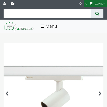
0
0,00 EUR
☰