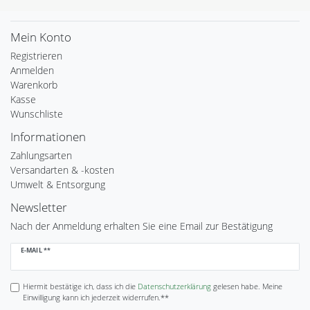
Mein Konto
Registrieren
Anmelden
Warenkorb
Kasse
Wunschliste
Informationen
Zahlungsarten
Versandarten & -kosten
Umwelt & Entsorgung
Newsletter
Nach der Anmeldung erhalten Sie eine Email zur Bestätigung
Newsletter
E-MAIL **
Honig
Hiermit bestätige ich, dass ich die
Daten­schutz­erklärung
gelesen habe. Meine
Einwilligung kann ich jederzeit widerrufen.**