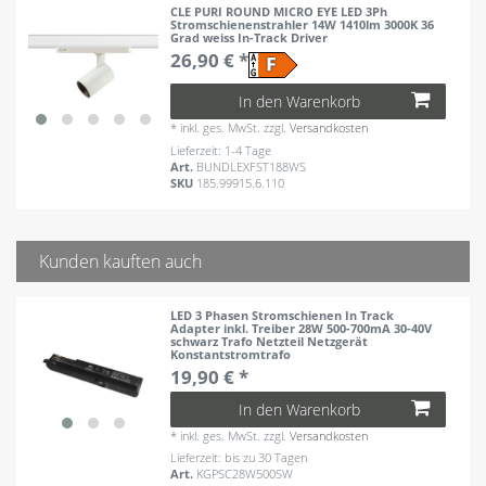
CLE PURI ROUND MICRO EYE LED 3Ph
Stromschienenstrahler 14W 1410lm 3000K 36
Grad weiss In-Track Driver
26,90 € *
In den Warenkorb
*
inkl. ges. MwSt.
zzgl.
Versandkosten
Lieferzeit: 1-4 Tage
Art.
BUNDLEXFST188WS
SKU
185.99915.6.110
Kunden kauften auch
LED 3 Phasen Stromschienen In Track
Adapter inkl. Treiber 28W 500-700mA 30-40V
schwarz Trafo Netzteil Netzgerät
Konstantstromtrafo
19,90 € *
In den Warenkorb
*
inkl. ges. MwSt.
zzgl.
Versandkosten
Lieferzeit: bis zu 30 Tagen
Art.
KGPSC28W500SW