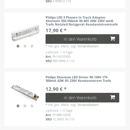
SKU
0.9996.9.110
Philips LED 3 Phasen In Track Adapter
Xitanium 350-500mA 30-40V 20W 230V weiß
Trafo Netzteil Netzgerät Konstantstromtrafo
17,90 € *
In den Warenkorb
*
inkl. ges. MwSt.
zzgl.
Versandkosten
Lieferzeit: 1-4 Tage
Art.
PH16533900
SKU
889.9996.2.110
Philips Xitanium LED Driver 90-140V 175-
300mA 42W DS 230V Konstantstrom Trafo
12,90 € *
In den Warenkorb
*
inkl. ges. MwSt.
zzgl.
Versandkosten
Lieferzeit: 1-4 Tage
Art.
PH48610200
SKU
15.9993.76.110