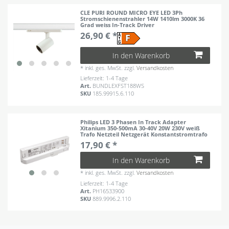
CLE PURI ROUND MICRO EYE LED 3Ph
Stromschienenstrahler 14W 1410lm 3000K 36
Grad weiss In-Track Driver
26,90 € *
In den Warenkorb
*
inkl. ges. MwSt.
zzgl.
Versandkosten
Lieferzeit: 1-4 Tage
Art.
BUNDLEXFST188WS
SKU
185.99915.6.110
Philips LED 3 Phasen In Track Adapter
Xitanium 350-500mA 30-40V 20W 230V weiß
Trafo Netzteil Netzgerät Konstantstromtrafo
17,90 € *
In den Warenkorb
*
inkl. ges. MwSt.
zzgl.
Versandkosten
Lieferzeit: 1-4 Tage
Art.
PH16533900
SKU
889.9996.2.110