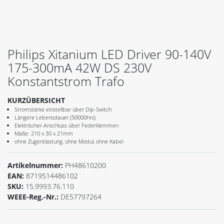
Philips Xitanium LED Driver 90-140V
175-300mA 42W DS 230V
Konstantstrom Trafo
KURZÜBERSICHT
Stromstärke einstellbar über Dip-Switch
Längere Lebensdauer (50000hrs)
Elektrischer Anschluss über Federklemmen
Maße: 210 x 30 x 21mm
ohne Zugentlastung, ohne Modul, ohne Kabel
Artikelnummer:
PH48610200
EAN:
8719514486102
SKU:
15.9993.76.110
WEEE-Reg.-Nr.:
DE57797264