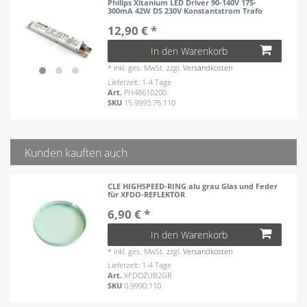
Philips Xitanium LED Driver 90-140V 175-
300mA 42W DS 230V Konstantstrom Trafo
12,90 € *
In den Warenkorb
*
inkl. ges. MwSt.
zzgl.
Versandkosten
Lieferzeit: 1-4 Tage
Art.
PH48610200
SKU
15.9993.76.110
Kunden kauften auch
CLE HIGHSPEED-RING alu grau Glas und Feder
für XFDO-REFLEKTOR
6,90 € *
In den Warenkorb
*
inkl. ges. MwSt.
zzgl.
Versandkosten
Lieferzeit: 1-4 Tage
Art.
XFDOZUB2GR
SKU
0.9990.110