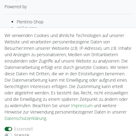
Powered by
Plentino-Shop
gAGaLamp
Drohnenstore24
Wir verwenden Cookies und ähnliche Technologien auf unserer
MeinUSB
Website und verarbeiten personenbezogene Daten von
Batteriespeicher
Besucher:innen unserer Webseite (z.B. IP-Adresse), um z.B. Inhalte
PlentiSolar
und Anzeigen zu personalisieren, Medien von Drittanbietern
Gebrauchtlicht
einzubinden oder Zugriffe auf unsere Website zu analysieren. Die
Ledkauf
Datenverarbeitung erfolgt erst durch gesetzte Cookies. Wir teilen
DEYESOLAR
diese Daten mit Dritten, die wir in den Einstellungen benennen.
Lightech Connect
Die Datenverarbeitung kann mit Einwilligung oder aufgrund eines
CardanLight Europe
berechtigten Interesses erfolgen. Die Zustimmung kann erteilt
FORTIMO LEDs
oder abgelehnt werden. Es besteht das Recht, nicht einzuwilligen
Cardanlight-Shop
und die Einwilligung zu einem späteren Zeitpunkt zu ändern oder
Wallbox24
zu widerrufen. Beachten Sie unser
Impressum
und weitere
Hinweise zur Verwendung personenbezogener Daten in unserer
Daten­schutz­erklärung
.
Impressum
Daten­schutz­erklärung
AGB
Essenziell
Statistik