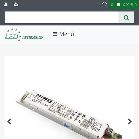
0
0,00 EUR
☰