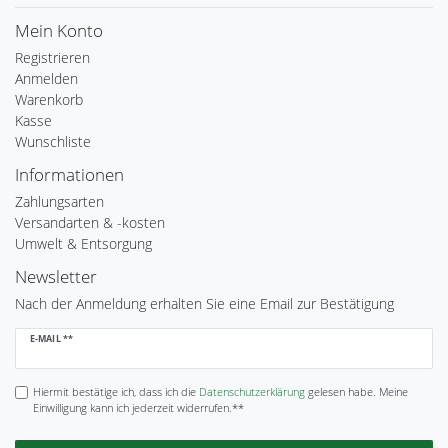
Mein Konto
Registrieren
Anmelden
Warenkorb
Kasse
Wunschliste
Informationen
Zahlungsarten
Versandarten & -kosten
Umwelt & Entsorgung
Newsletter
Nach der Anmeldung erhalten Sie eine Email zur Bestätigung
Newsletter
E-MAIL **
Honig
Hiermit bestätige ich, dass ich die
Daten­schutz­erklärung
gelesen habe. Meine
Einwilligung kann ich jederzeit widerrufen.**