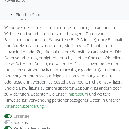
Powered by
Plentino-Shop
gAGaLamp
Drohnenstore24
Wir verwenden Cookies und ähnliche Technologien auf unserer
MeinUSB
Website und verarbeiten personenbezogene Daten von
Batteriespeicher
Besucher:innen unserer Webseite (z.B. IP-Adresse), um z.B. Inhalte
PlentiSolar
und Anzeigen zu personalisieren, Medien von Drittanbietern
Gebrauchtlicht
einzubinden oder Zugriffe auf unsere Website zu analysieren. Die
Ledkauf
Datenverarbeitung erfolgt erst durch gesetzte Cookies. Wir teilen
DEYESOLAR
diese Daten mit Dritten, die wir in den Einstellungen benennen.
Lightech Connect
Die Datenverarbeitung kann mit Einwilligung oder aufgrund eines
CardanLight Europe
berechtigten Interesses erfolgen. Die Zustimmung kann erteilt
FORTIMO LEDs
oder abgelehnt werden. Es besteht das Recht, nicht einzuwilligen
Cardanlight-Shop
und die Einwilligung zu einem späteren Zeitpunkt zu ändern oder
Wallbox24
zu widerrufen. Beachten Sie unser
Impressum
und weitere
Hinweise zur Verwendung personenbezogener Daten in unserer
Daten­schutz­erklärung
.
Impressum
Daten­schutz­erklärung
AGB
Essenziell
Statistik
Zahlungsdienstleister