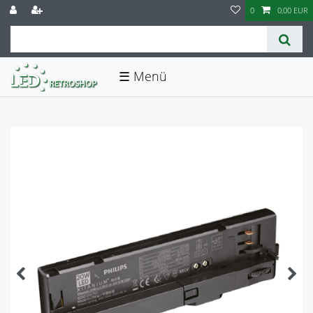
0
0,00 EUR
☰