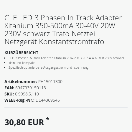
CLE LED 3 Phasen In Track Adapter
Xitanium 350-500mA 30-40V 20W
230V schwarz Trafo Netzteil
Netzgerät Konstantstromtrafo
KURZÜBERSICHT
LED 3 Phasen 3-Track Adapter Xitanium 20W/a 0.35/0.5A 40V 3CB 230V schwarz
klein und kompakt
Spezifisch optimierbare Ausgangsstrom und -spannung
Artikelnummer:
PH15011300
EAN:
6947939150113
SKU:
0.9998.5.110
WEEE-Reg.-Nr.:
DE44369545
*
30,80 EUR