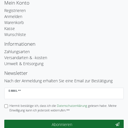
Mein Konto
Registrieren
Anmelden
Warenkorb
Kasse
Wunschliste
Informationen
Zahlungsarten
Versandarten & -kosten
Umwelt & Entsorgung
Newsletter
Nach der Anmeldung erhalten Sie eine Email zur Bestätigung
Newsletter
E-MAIL **
Honig
Hiermit bestätige ich, dass ich die
Daten­schutz­erklärung
gelesen habe. Meine
Einwilligung kann ich jederzeit widerrufen.**
Abonnieren