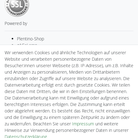
Powered by
Plentino-Shop
gAGaLamp
Drohnenstore24
Wir verwenden Cookies und ähnliche Technologien auf unserer
MeinUSB
Website und verarbeiten personenbezogene Daten von
Batteriespeicher
Besucher:innen unserer Webseite (z.B. IP-Adresse), um z.B. Inhalte
PlentiSolar
und Anzeigen zu personalisieren, Medien von Drittanbietern
Gebrauchtlicht
einzubinden oder Zugriffe auf unsere Website zu analysieren. Die
Ledkauf
Datenverarbeitung erfolgt erst durch gesetzte Cookies. Wir teilen
DEYESOLAR
diese Daten mit Dritten, die wir in den Einstellungen benennen.
Lightech Connect
Die Datenverarbeitung kann mit Einwilligung oder aufgrund eines
CardanLight Europe
berechtigten Interesses erfolgen. Die Zustimmung kann erteilt
FORTIMO LEDs
oder abgelehnt werden. Es besteht das Recht, nicht einzuwilligen
Cardanlight-Shop
und die Einwilligung zu einem späteren Zeitpunkt zu ändern oder
Wallbox24
zu widerrufen. Beachten Sie unser
Impressum
und weitere
Hinweise zur Verwendung personenbezogener Daten in unserer
Daten­schutz­erklärung
.