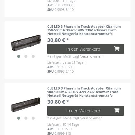
Lieferzeit: 1-4 Tage
Art.
PH15009000
SKU
0.9998.5.110
CLE LED 3 Phasen In Track Adapter Xitanium
350-500mA 30-40V 20W 230V schwarz Trafo
Netzteil Netzgerät Konstantstromtrafo
30,80 € *
In den Warenkorb
*
inkl. ges. MwSt.
zzgl.
Versandkosten
Lieferzeit: bis zu 21 Tagen
Art.
PH15011300
SKU
0.9998.5.110
CLE LED 3 Phasen In Track Adapter Xitanium
900-1050mA 30-40V 42W 230V schwarz Trafo
Netzteil Netzgerät Konstantstromtrafo
30,80 € *
In den Warenkorb
*
inkl. ges. MwSt.
zzgl.
Versandkosten
Lieferzeit: 10-14 Tage
Art.
PH15015100
SKU
0.9999.110