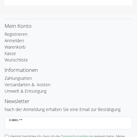
Mein Konto
Registrieren
Anmelden
Warenkorb
Kasse
Wunschliste
Informationen
Zahlungsarten
Versandarten & -kosten
Umwelt & Entsorgung
Newsletter
Nach der Anmeldung erhalten Sie eine Email zur Bestätigung
Newsletter
E-MAIL **
Honig
Hiermit bestätige ich, dass ich die
Daten­schutz­erklärung
gelesen habe. Meine