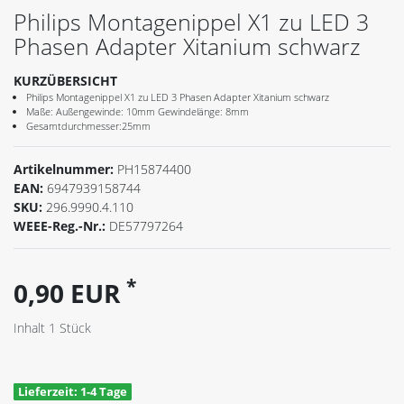
Philips Montagenippel X1 zu LED 3
Phasen Adapter Xitanium schwarz
KURZÜBERSICHT
Philips Montagenippel X1 zu LED 3 Phasen Adapter Xitanium schwarz
Maße: Außengewinde: 10mm Gewindelänge: 8mm
Gesamtdurchmesser:25mm
Artikelnummer:
PH15874400
EAN:
6947939158744
SKU:
296.9990.4.110
WEEE-Reg.-Nr.:
DE57797264
*
0,90 EUR
Inhalt
1
Stück
Lieferzeit: 1-4 Tage