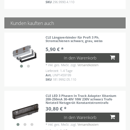
SKU
296.9990.4.110
Kunden kauften auch
CLE Längsverbinder für Profi 3 Ph.
Stromschienen schwarz, grau, weiss
5,90 € *
In den Warenkorb
*
inkl. ges. MwSt.
zzgl.
Versandkosten
Lieferzeit: 1-4 Tage
Art.
UNP1459199
SKU
181.9992.05.110
CLE LED 3 Phasen In Track Adapter Xitanium
200-250mA 30-40V 10W 230V schwarz Trafo
Netzteil Netzgerät Konstantstromtrafo
30,80 € *
In den Warenkorb
*
inkl. ges. MwSt.
zzgl.
Versandkosten