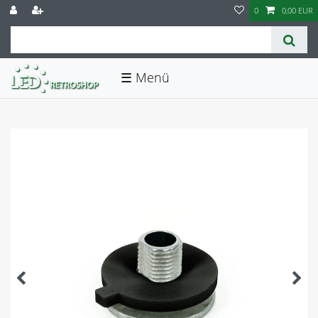
0
0,00 EUR
☰