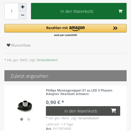
In den Warenkorb
Wunschliste
* inkl. ges. MwSt. zzgl.
Versandkosten
Zuletzt angesehen
Philips Montagenippel X1 zu LED 3 Phasen
Adapter Xitanium schwarz
0,90 € *
In den Warenkorb
*
inkl. ges. MwSt.
zzgl.
Versandkosten
Lieferzeit: 1-4 Tage
Art.
PH15874400