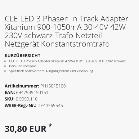
CLE LED 3 Phasen In Track Adapter
Xitanium 900-1050mA 30-40V 42W
230V schwarz Trafo Netzteil
Netzgerät Konstantstromtrafo
KURZÜBERSICHT
CLE LED 3 Phasen Adapter Xitanium 42W/a 0.9/1.05A 40V 3CB 230V schwarz
klein und kompakt
Spezifisch optimierbare Ausgangsstrom und -spannung
Artikelnummer:
PH15015100
EAN:
6947939150151
SKU:
0.9999.110
WEEE-Reg.-Nr.:
DE44369545
*
30,80 EUR