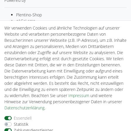
Powered by
Plentino-Shop
gAGaLamp
Drohnenstore24
Wir verwenden Cookies und ähnliche Technologien auf unserer
MeinUSB
Website und verarbeiten personenbezogene Daten von
Batteriespeicher
Besucher:innen unserer Webseite (z.B. IP-Adresse), um z.B. Inhalte
PlentiSolar
und Anzeigen zu personalisieren, Medien von Drittanbietern
Gebrauchtlicht
einzubinden oder Zugriffe auf unsere Website zu analysieren. Die
Ledkauf
Datenverarbeitung erfolgt erst durch gesetzte Cookies. Wir teilen
DEYESOLAR
diese Daten mit Dritten, die wir in den Einstellungen benennen.
Lightech Connect
Die Datenverarbeitung kann mit Einwilligung oder aufgrund eines
CardanLight Europe
berechtigten Interesses erfolgen. Die Zustimmung kann erteilt
FORTIMO LEDs
oder abgelehnt werden. Es besteht das Recht, nicht einzuwilligen
Cardanlight-Shop
und die Einwilligung zu einem späteren Zeitpunkt zu ändern oder
Wallbox24
zu widerrufen. Beachten Sie unser
Impressum
und weitere
Hinweise zur Verwendung personenbezogener Daten in unserer
Daten­schutz­erklärung
.
Impressum
Daten­schutz­erklärung
AGB
Essenziell
Statistik
Zahlungsdienstleister