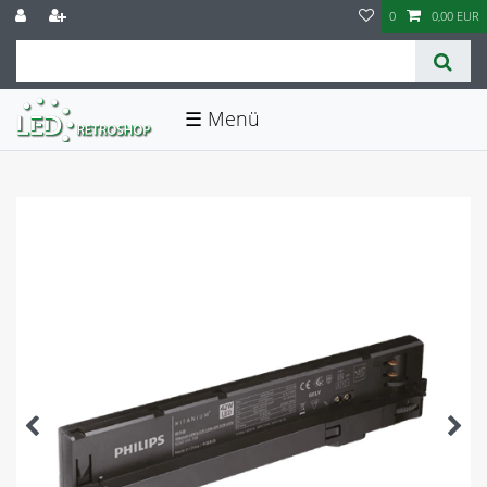
0
0,00 EUR
☰