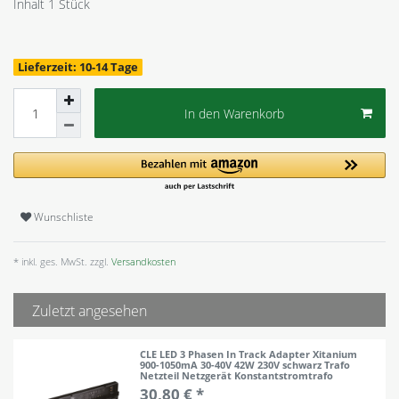
Inhalt
1
Stück
Lieferzeit: 10-14 Tage
In den Warenkorb
Wunschliste
* inkl. ges. MwSt. zzgl.
Versandkosten
Zuletzt angesehen
CLE LED 3 Phasen In Track Adapter Xitanium
900-1050mA 30-40V 42W 230V schwarz Trafo
Netzteil Netzgerät Konstantstromtrafo
30,80 € *