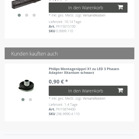
In den Warenkorb
*
inkl. ges. MwSt.
zzgl.
Versandkosten
Lieferzeit: 10-14 Tage
Art.
PH15015100
SKU
0.9999.110
Kunden kauften auch
Philips Montagenippel X1 zu LED 3 Phasen
Adapter Xitanium schwarz
0,90 € *
In den Warenkorb
*
inkl. ges. MwSt.
zzgl.
Versandkosten
Lieferzeit: 1-4 Tage
Art.
PH15874400
SKU
296.9990.4.110