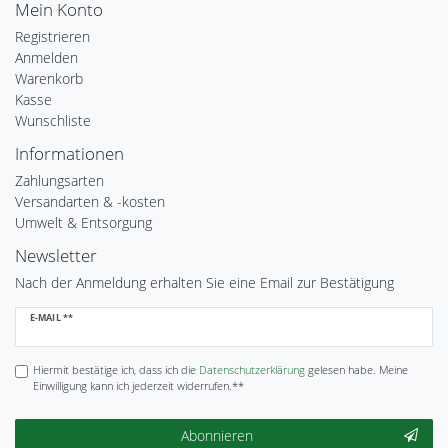
Mein Konto
Registrieren
Anmelden
Warenkorb
Kasse
Wunschliste
Informationen
Zahlungsarten
Versandarten & -kosten
Umwelt & Entsorgung
Newsletter
Nach der Anmeldung erhalten Sie eine Email zur Bestätigung
Newsletter
E-MAIL **
Honig
Hiermit bestätige ich, dass ich die
Daten­schutz­erklärung
gelesen habe. Meine
Einwilligung kann ich jederzeit widerrufen.**
Abonnieren