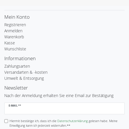
Mein Konto
Registrieren
Anmelden
Warenkorb
Kasse
Wunschliste
Informationen
Zahlungsarten
Versandarten & -kosten
Umwelt & Entsorgung
Newsletter
Nach der Anmeldung erhalten Sie eine Email zur Bestätigung
Newsletter
E-MAIL **
Honig
Hiermit bestätige ich, dass ich die
Daten­schutz­erklärung
gelesen habe. Meine
Einwilligung kann ich jederzeit widerrufen.**