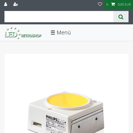
0
0,00 EUR
☰