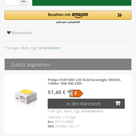
Wunschliste
* inkl. ges. MwSt. zzgl.
Versandkosten
Zuletzt angesehen
Philips FORTIMO LED DLM Downlight MODUL
1100lm 10W 840 230V
51,40 € *
In den Warenkorb
*
inkl. ges. MwSt.
zzgl.
Versandkosten
Lieferzeit: 1-4 Tage
Art.
PH71143800
SKU
28.99921.56.111