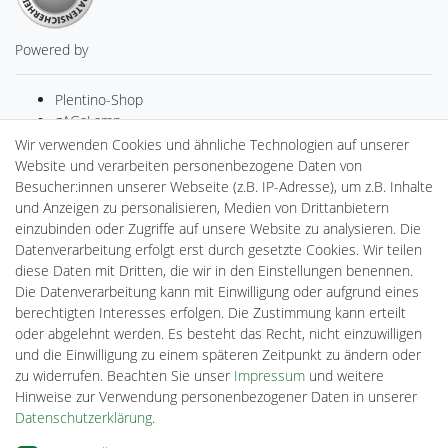
Powered by
Plentino-Shop
gAGaLamp
Drohnenstore24
Wir verwenden Cookies und ähnliche Technologien auf unserer
MeinUSB
Website und verarbeiten personenbezogene Daten von
Batteriespeicher
Besucher:innen unserer Webseite (z.B. IP-Adresse), um z.B. Inhalte
PlentiSolar
und Anzeigen zu personalisieren, Medien von Drittanbietern
Gebrauchtlicht
einzubinden oder Zugriffe auf unsere Website zu analysieren. Die
Ledkauf
Datenverarbeitung erfolgt erst durch gesetzte Cookies. Wir teilen
DEYESOLAR
diese Daten mit Dritten, die wir in den Einstellungen benennen.
Lightech Connect
Die Datenverarbeitung kann mit Einwilligung oder aufgrund eines
CardanLight Europe
berechtigten Interesses erfolgen. Die Zustimmung kann erteilt
FORTIMO LEDs
oder abgelehnt werden. Es besteht das Recht, nicht einzuwilligen
Cardanlight-Shop
und die Einwilligung zu einem späteren Zeitpunkt zu ändern oder
Wallbox24
zu widerrufen. Beachten Sie unser
Impressum
und weitere
Hinweise zur Verwendung personenbezogener Daten in unserer
Daten­schutz­erklärung
.
Impressum
Daten­schutz­erklärung
AGB