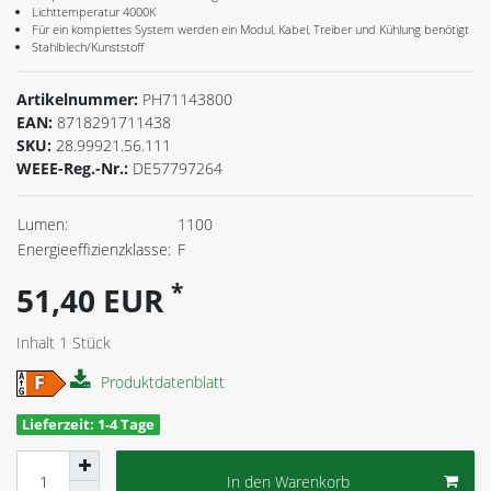
Lichttemperatur 4000K
Für ein komplettes System werden ein Modul, Kabel, Treiber und Kühlung benötigt
Stahlblech/Kunststoff
Artikelnummer:
PH71143800
EAN:
8718291711438
SKU:
28.99921.56.111
WEEE-Reg.-Nr.:
DE57797264
Lumen:
1100
Energieeffizienzklasse:
F
*
51,40 EUR
Inhalt
1
Stück
Produktdatenblatt
Lieferzeit: 1-4 Tage
In den Warenkorb