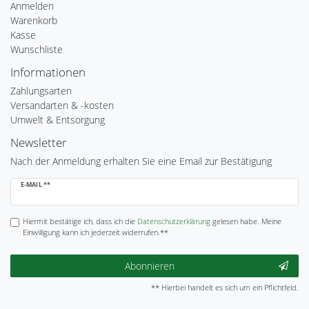
Anmelden
Warenkorb
Kasse
Wunschliste
Informationen
Zahlungsarten
Versandarten & -kosten
Umwelt & Entsorgung
Newsletter
Nach der Anmeldung erhalten Sie eine Email zur Bestätigung
Newsletter
E-MAIL **
Honig
Hiermit bestätige ich, dass ich die
Daten­schutz­erklärung
gelesen habe. Meine
Einwilligung kann ich jederzeit widerrufen.**
Abonnieren
** Hierbei handelt es sich um ein Pflichtfeld.