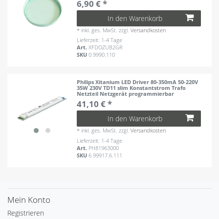
6,90 € *
In den Warenkorb
*
inkl. ges. MwSt.
zzgl.
Versandkosten
Lieferzeit: 1-4 Tage
Art.
XFDOZUB2GR
SKU
0.9990.110
Philips Xitanium LED Driver 80-350mA 50-220V
35W 230V TD11 slim Konstantstrom Trafo
Netzteil Netzgerät programmierbar
41,10 € *
In den Warenkorb
*
inkl. ges. MwSt.
zzgl.
Versandkosten
Lieferzeit: 1-4 Tage
Art.
PH81963000
SKU
6.99917.6.111
Mein Konto
Registrieren