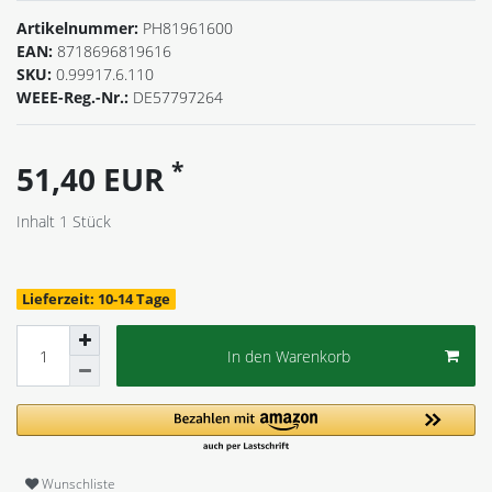
Artikelnummer:
PH81961600
EAN:
8718696819616
SKU:
0.99917.6.110
WEEE-Reg.-Nr.:
DE57797264
*
51,40 EUR
Inhalt
1
Stück
Lieferzeit: 10-14 Tage
In den Warenkorb
Wunschliste