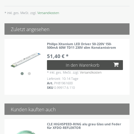
* inkl. ges. MwSt. zzgl.
Versandkosten
Zuletzt angesehen
Philips Xitanium LED Driver 50-220V 150-
500mA 60W TD11 230V slim Konstantstrom
51,40 € *
In den Warenkorb
*
inkl. ges. MwSt.
zzgl.
Versandkosten
Lieferzeit: 10-14 Tage
Art.
PH81961600
SKU
0.99917.6.110
Kunden kauften auch
CLE HIGHSPEED-RING alu grau Glas und Feder
für XFDO-REFLEKTOR