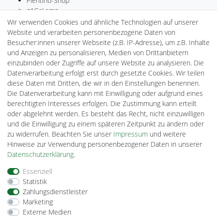
Plentino-Shop
gAGaLamp
Drohnenstore24
Wir verwenden Cookies und ähnliche Technologien auf unserer
MeinUSB
Website und verarbeiten personenbezogene Daten von
Batteriespeicher
Besucher:innen unserer Webseite (z.B. IP-Adresse), um z.B. Inhalte
PlentiSolar
und Anzeigen zu personalisieren, Medien von Drittanbietern
Gebrauchtlicht
einzubinden oder Zugriffe auf unsere Website zu analysieren. Die
Ledkauf
Datenverarbeitung erfolgt erst durch gesetzte Cookies. Wir teilen
DEYESOLAR
diese Daten mit Dritten, die wir in den Einstellungen benennen.
Lightech Connect
Die Datenverarbeitung kann mit Einwilligung oder aufgrund eines
CardanLight Europe
berechtigten Interesses erfolgen. Die Zustimmung kann erteilt
FORTIMO LEDs
oder abgelehnt werden. Es besteht das Recht, nicht einzuwilligen
Cardanlight-Shop
und die Einwilligung zu einem späteren Zeitpunkt zu ändern oder
Wallbox24
zu widerrufen. Beachten Sie unser
Impressum
und weitere
Hinweise zur Verwendung personenbezogener Daten in unserer
Daten­schutz­erklärung
.
Impressum
Daten­schutz­erklärung
AGB
Essenziell
Statistik
Zahlungsdienstleister
Barrierefreiheitserklärung
Widerrufs­recht
Marketing
Externe Medien