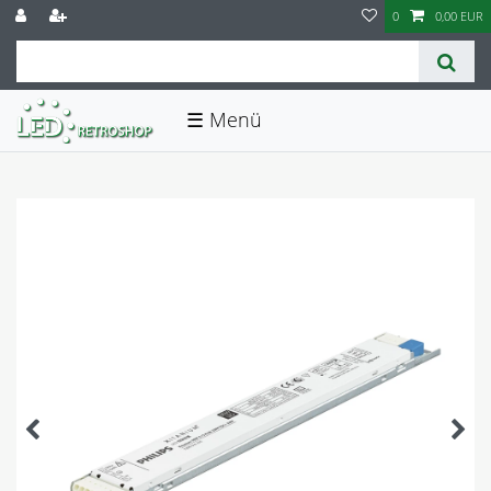
0
0,00 EUR
☰