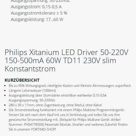
Ausgangsspannung: 50-220Vdc
Ausgangsstrom: 0,15-0,5 A
Ausgangsstromtoleranz ± 5 %
Ausgangsleistung: 17...60 W
Philips Xitanium LED Driver 50-220V
150-500mA 60W TD11 230V slim
Konstantstrom
KURZÜBERSICHT
Bis zu 95% Wirkungsgrad, niedrigste Kosten und Kleinste Abmessungen, superflach
Längere Lebensdauer (100khrs)
Ausgangsleistung über Stomstärke einstellbar wahlweise 0,15-0,5A
Ausgangsspannung: 50-220Vdc
280 x 30 x 11mm, ohne Zugentlastung, ohne Modul, ohne Kabel
Die Stromeinstellung funktioniert mit einem Philips Multione Programmiergerät.
Setzen Sie sich nach dem Kauf mit uns in Verbindung und teilen Sie uns Ihre
gewünschte Stromeinstellung mit. (Beispiel für Philips Mulitone Gerät: Artikel
Nummer: PH04776500) Passende Module, Strahler und weiteres Zubehör finden
Sie in unserem FORTIMO-SHOP!