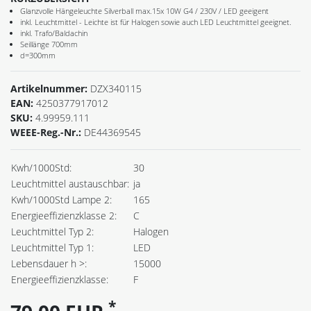
Glanzvolle Hängeleuchte Silverball max.15x 10W G4 / 230V / LED geeigent
inkl. Leuchtmittel - Leichte ist für Halogen sowie auch LED Leuchtmittel geeignet.
inkl. Trafo/Baldachin
Seillänge 700mm
d=300mm
Artikelnummer:
DZX340115
EAN:
4250377917012
SKU:
4.99959.111
WEEE-Reg.-Nr.:
DE44369545
Kwh/1000Std:
30
Leuchtmittel austauschbar:
ja
Kwh/1000Std Lampe 2:
165
Energieeffizienzklasse 2:
C
Leuchtmittel Typ 2:
Halogen
Leuchtmittel Typ 1:
LED
Lebensdauer h >:
15000
Energieeffizienzklasse:
F
*