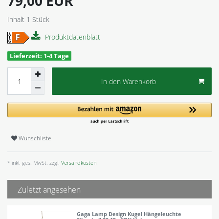
79,00 EUR
Inhalt
1
Stück
Produktdatenblatt
Lieferzeit: 1-4 Tage
In den Warenkorb
Wunschliste
* inkl. ges. MwSt. zzgl.
Versandkosten
Zuletzt angesehen
Gaga Lamp Design Kugel Hängeleuchte