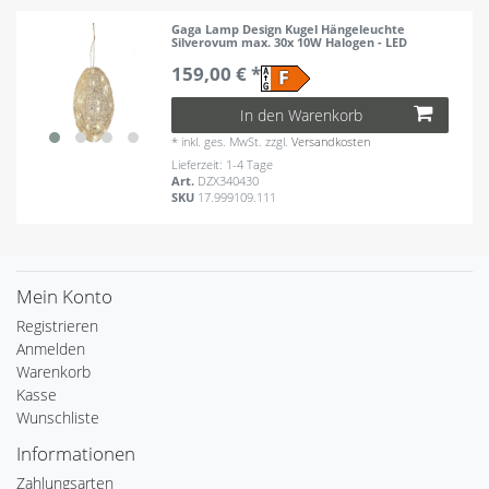
Gaga Lamp Design Kugel Hängeleuchte
Silverovum max. 30x 10W Halogen - LED
159,00 € *
In den Warenkorb
*
inkl. ges. MwSt.
zzgl.
Versandkosten
Lieferzeit: 1-4 Tage
Art.
DZX340430
SKU
17.999109.111
Mein Konto
Registrieren
Anmelden
Warenkorb
Kasse
Wunschliste
Informationen
Zahlungsarten