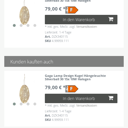
Silverball 30 15x 10W Halogen
79,00 € *
In den Warenkorb
*
inkl. ges. MwSt.
zzgl.
Versandkosten
Lieferzeit: 1-4 Tage
Art.
DZX340115
SKU
4.99959.111
Kunden kauften auch
Gaga Lamp Design Kugel Hängeleuchte
Silverball 30 15x 10W Halogen
79,00 € *
In den Warenkorb
*
inkl. ges. MwSt.
zzgl.
Versandkosten
Lieferzeit: 1-4 Tage
Art.
DZX340115
SKU
4.99959.111