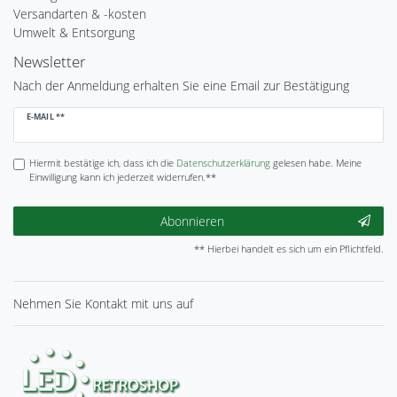
Versandarten & -kosten
Umwelt & Entsorgung
Newsletter
Nach der Anmeldung erhalten Sie eine Email zur Bestätigung
Newsletter
E-MAIL **
Honig
Hiermit bestätige ich, dass ich die
Daten­schutz­erklärung
gelesen habe. Meine
Einwilligung kann ich jederzeit widerrufen.**
Abonnieren
** Hierbei handelt es sich um ein Pflichtfeld.
Nehmen Sie
Kontakt
mit uns auf