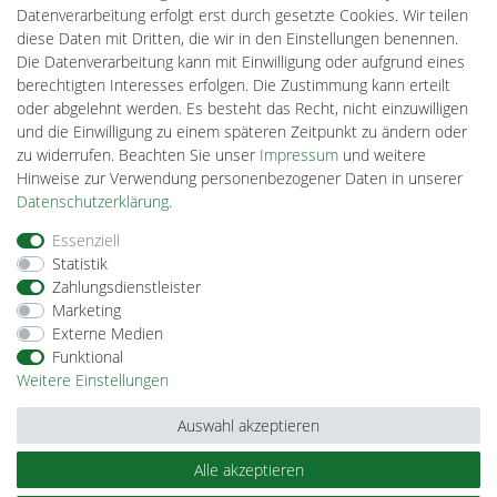
Ledkauf
Datenverarbeitung erfolgt erst durch gesetzte Cookies. Wir teilen
DEYESOLAR
diese Daten mit Dritten, die wir in den Einstellungen benennen.
Lightech Connect
Die Datenverarbeitung kann mit Einwilligung oder aufgrund eines
CardanLight Europe
berechtigten Interesses erfolgen. Die Zustimmung kann erteilt
FORTIMO LEDs
oder abgelehnt werden. Es besteht das Recht, nicht einzuwilligen
Cardanlight-Shop
und die Einwilligung zu einem späteren Zeitpunkt zu ändern oder
Wallbox24
zu widerrufen. Beachten Sie unser
Impressum
und weitere
Hinweise zur Verwendung personenbezogener Daten in unserer
Daten­schutz­erklärung
.
Impressum
Daten­schutz­erklärung
AGB
Essenziell
Statistik
Zahlungsdienstleister
Barrierefreiheitserklärung
Widerrufs­recht
Marketing
Externe Medien
Funktional
Kontakt
Vertrag widerrufen
Weitere Einstellungen
Auswahl akzeptieren
Alle akzeptieren
© Copyright 2026 | Alle Rechte vorbehalten.