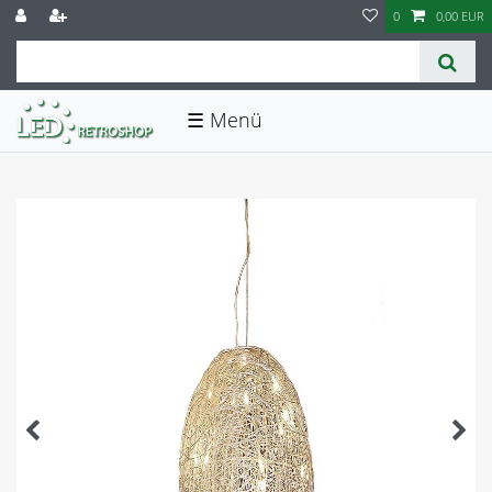
0
0,00 EUR
☰