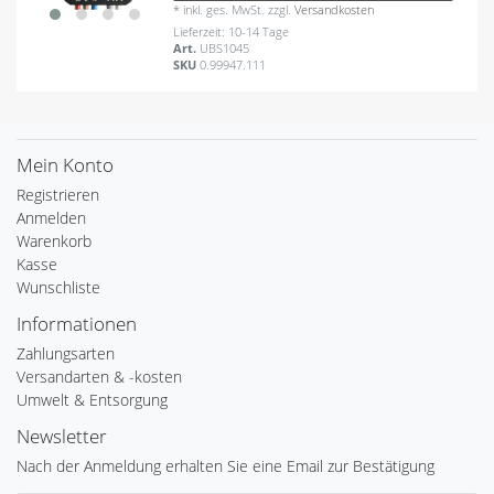
*
inkl. ges. MwSt.
zzgl.
Versandkosten
Lieferzeit: 10-14 Tage
Art.
UBS1045
SKU
0.99947.111
Mein Konto
Registrieren
Anmelden
Warenkorb
Kasse
Wunschliste
Informationen
Zahlungsarten
Versandarten & -kosten
Umwelt & Entsorgung
Newsletter
Nach der Anmeldung erhalten Sie eine Email zur Bestätigung