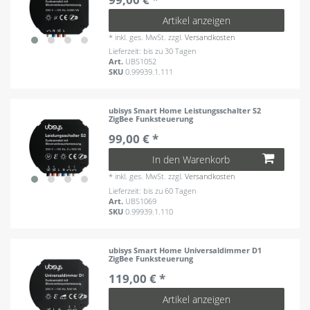
Artikel anzeigen
*
inkl. ges. MwSt.
zzgl.
Versandkosten
Lieferzeit: bis zu 30 Tagen
Art.
UBS1052
SKU
0.99939.1.111
ubisys Smart Home Leistungsschalter S2
ZigBee Funksteuerung
99,00 € *
In den Warenkorb
*
inkl. ges. MwSt.
zzgl.
Versandkosten
Lieferzeit: bis zu 60 Tagen
Art.
UBS1069
SKU
0.99939.1.110
ubisys Smart Home Universaldimmer D1
ZigBee Funksteuerung
119,00 € *
Artikel anzeigen