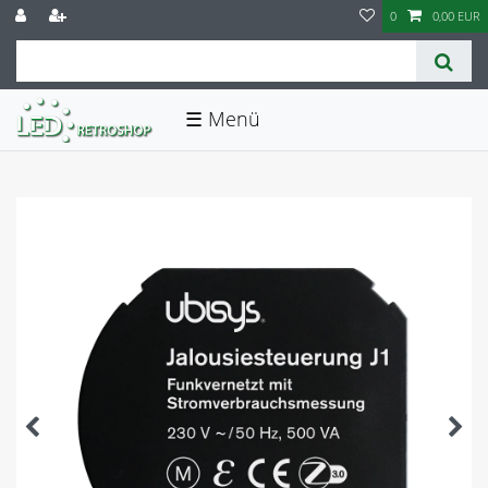
0
0,00 EUR
☰