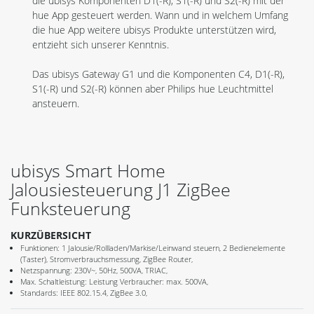
die ubisys Komponenten D1(-R), S1(-R) und S2(-R) mit der
hue App gesteuert werden. Wann und in welchem Umfang
die hue App weitere ubisys Produkte unterstützen wird,
entzieht sich unserer Kenntnis.
Das ubisys Gateway G1 und die Komponenten C4, D1(-R),
S1(-R) und S2(-R) können aber Philips hue Leuchtmittel
ansteuern.
ubisys Smart Home
Jalousiesteuerung J1 ZigBee
Funksteuerung
KURZÜBERSICHT
Funktionen: 1 Jalousie/Rollladen/Markise/Leinwand steuern, 2 Bedienelemente
(Taster), Stromverbrauchsmessung, ZigBee Router,
Netzspannung: 230V~, 50Hz, 500VA, TRIAC,
Max. Schaltleistung: Leistung Verbraucher: max. 500VA,
Standards: IEEE 802.15.4, ZigBee 3.0,