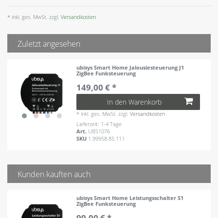
* inkl. ges. MwSt. zzgl.
Versandkosten
Zuletzt angesehen
ubisys Smart Home Jalousiesteuerung J1
ZigBee Funksteuerung
149,00 € *
In den Warenkorb
*
inkl. ges. MwSt.
zzgl.
Versandkosten
Lieferzeit: 1-4 Tage
Art.
UBS1076
SKU
1.99958.85.111
Kunden kauften auch
ubisys Smart Home Leistungsschalter S1
ZigBee Funksteuerung
99,00 € *