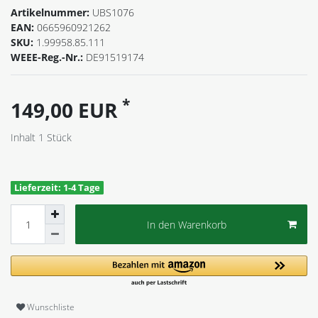
Artikelnummer:
UBS1076
EAN:
0665960921262
SKU:
1.99958.85.111
WEEE-Reg.-Nr.:
DE91519174
*
149,00 EUR
Inhalt
1
Stück
Lieferzeit: 1-4 Tage
In den Warenkorb
Wunschliste