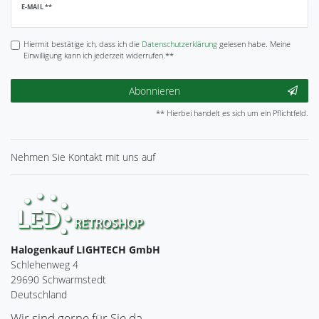
Newsletter
E-MAIL **
Honig
Hiermit bestätige ich, dass ich die
Daten­schutz­erklärung
gelesen habe. Meine
Einwilligung kann ich jederzeit widerrufen.**
Abonnieren
** Hierbei handelt es sich um ein Pflichtfeld.
Nehmen Sie
Kontakt
mit uns auf
Halogenkauf LIGHTECH GmbH
Schlehenweg 4
29690 Schwarmstedt
Deutschland
Wir sind gerne für Sie da.