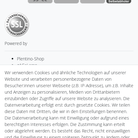
Powered by
Plentino-Shop
gAGaLamp
Drohnenstore24
Wir verwenden Cookies und ähnliche Technologien auf unserer
MeinUSB
Website und verarbeiten personenbezogene Daten von
Batteriespeicher
Besucher:innen unserer Webseite (z.B. IP-Adresse), um z.B. Inhalte
PlentiSolar
und Anzeigen zu personalisieren, Medien von Drittanbietern
Gebrauchtlicht
einzubinden oder Zugriffe auf unsere Website zu analysieren. Die
Ledkauf
Datenverarbeitung erfolgt erst durch gesetzte Cookies. Wir teilen
DEYESOLAR
diese Daten mit Dritten, die wir in den Einstellungen benennen.
Lightech Connect
Die Datenverarbeitung kann mit Einwilligung oder aufgrund eines
CardanLight Europe
berechtigten Interesses erfolgen. Die Zustimmung kann erteilt
FORTIMO LEDs
oder abgelehnt werden. Es besteht das Recht, nicht einzuwilligen
Cardanlight-Shop
und die Einwilligung zu einem späteren Zeitpunkt zu ändern oder