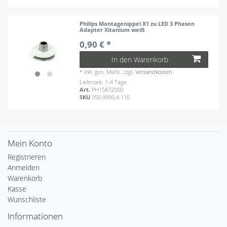
Philips Montagenippel X1 zu LED 3 Phasen
Adapter Xitanium weiß
0,90 € *
In den Warenkorb
*
inkl. ges. MwSt.
zzgl.
Versandkosten
Lieferzeit: 1-4 Tage
Art.
PH15872000
SKU
350.9990.4.110
Mein Konto
Registrieren
Anmelden
Warenkorb
Kasse
Wunschliste
Informationen