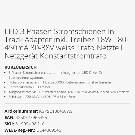
LED 3 Phasen Stromschienen In
Track Adapter inkl. Treiber 18W 180-
450mA 30-38V weiss Trafo Netzteil
Netzgerät Konstantstromtrafo
KURZÜBERSICHT
3 Phasen Stromschienenadapter mit integriertem LED Driver für
Stromschienensysteme,
Hohe Zuverlässigkeit mit bis zu 50000h Lebensdauer. 5 Jahre Garantie
Konstanststrom LED Treiber
Ausgangsstrom via DIP Switch regelbar, 180, 250, 350, 450mA, bis zu 84% Effizienz
Schutzart: IP20, Maße:L/B/H 196 x 31 x 45mm
Artikelnummer:
KGPSC180450WS
EAN:
4250377966355
SKU:
81.9994.98.110
WEEE-Reg.-Nr.:
DE44369545