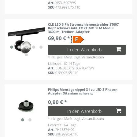
Art.
XFZUB007WS
SKU
473.9991.75.110
CLE LED 3 Ph Stromschienenstrahler ST007
Kopf schwarz inkl. FORTIMO SLM Modul
3600lm, Treiber, Adapter
69,90 € *
In den Warenkorb
*
inkl. ges. MwSt.
zzgl.
Versandkosten
Lieferzeit: 10-14 Tage
Art.
BUNDLEXFST007KOPFSW
SKU
0.99926.95.110
Philips Montagenippel X1 zu LED 3 Phasen
Adapter Xitanium schwarz
0,90 € *
In den Warenkorb
*
inkl. ges. MwSt.
zzgl.
Versandkosten
Lieferzeit: 1-4 Tage
Art.
PH15874400
SKU
296.9990.4.110