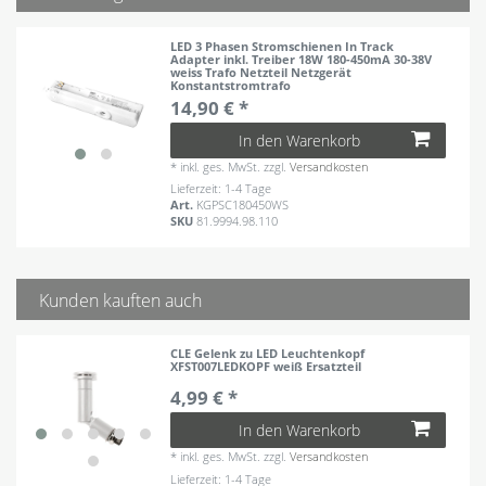
LED 3 Phasen Stromschienen In Track
Adapter inkl. Treiber 18W 180-450mA 30-38V
weiss Trafo Netzteil Netzgerät
Konstantstromtrafo
14,90 € *
In den Warenkorb
*
inkl. ges. MwSt.
zzgl.
Versandkosten
Lieferzeit: 1-4 Tage
Art.
KGPSC180450WS
SKU
81.9994.98.110
Kunden kauften auch
CLE Gelenk zu LED Leuchtenkopf
XFST007LEDKOPF weiß Ersatzteil
4,99 € *
In den Warenkorb
*
inkl. ges. MwSt.
zzgl.
Versandkosten
Lieferzeit: 1-4 Tage