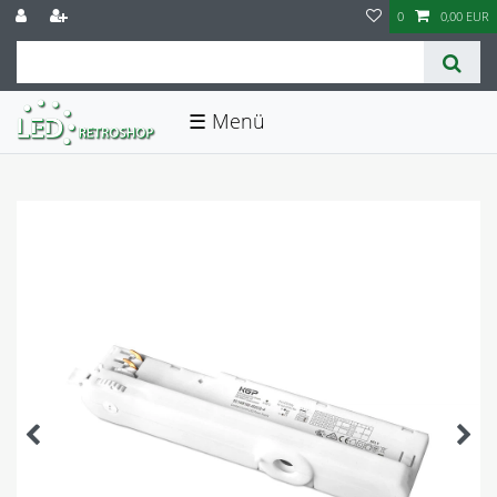
0
0,00 EUR
☰