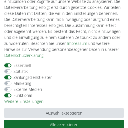
Gebrauchtlicht
einzubinden oder Zugriffe auf unsere Website zu analysieren. Die
Ledkauf
Datenverarbeitung erfolgt erst durch gesetzte Cookies. Wir teilen
DEYESOLAR
diese Daten mit Dritten, die wir in den Einstellungen benennen.
Lightech Connect
Die Datenverarbeitung kann mit Einwilligung oder aufgrund eines
CardanLight Europe
berechtigten Interesses erfolgen. Die Zustimmung kann erteilt
FORTIMO LEDs
oder abgelehnt werden. Es besteht das Recht, nicht einzuwilligen
Cardanlight-Shop
und die Einwilligung zu einem späteren Zeitpunkt zu ändern oder
Wallbox24
zu widerrufen. Beachten Sie unser
Impressum
und weitere
Hinweise zur Verwendung personenbezogener Daten in unserer
Daten­schutz­erklärung
.
Impressum
Daten­schutz­erklärung
AGB
Essenziell
Statistik
Zahlungsdienstleister
Barrierefreiheitserklärung
Widerrufs­recht
Marketing
Externe Medien
Funktional
Kontakt
Vertrag widerrufen
Weitere Einstellungen
Auswahl akzeptieren
Alle akzeptieren
© Copyright 2026 | Alle Rechte vorbehalten.