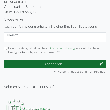
Zahlungsarten
Versandarten & -kosten
Umwelt & Entsorgung
Newsletter
Nach der Anmeldung erhalten Sie eine Email zur Bestätigung
Newsletter
E-MAIL **
Honig
Hiermit bestätige ich, dass ich die
Daten­schutz­erklärung
gelesen habe. Meine
Einwilligung kann ich jederzeit widerrufen.**
Abonnieren
** Hierbei handelt es sich um ein Pflichtfeld.
Nehmen Sie
Kontakt
mit uns auf