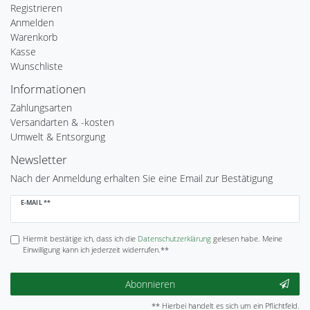
Registrieren
Anmelden
Warenkorb
Kasse
Wunschliste
Informationen
Zahlungsarten
Versandarten & -kosten
Umwelt & Entsorgung
Newsletter
Nach der Anmeldung erhalten Sie eine Email zur Bestätigung
Newsletter
E-MAIL **
Honig
Hiermit bestätige ich, dass ich die
Daten­schutz­erklärung
gelesen habe. Meine
Einwilligung kann ich jederzeit widerrufen.**
Abonnieren
** Hierbei handelt es sich um ein Pflichtfeld.