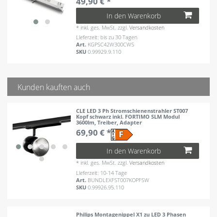
49,90 € *
In den Warenkorb
*
inkl. ges. MwSt.
zzgl.
Versandkosten
Lieferzeit: bis zu 30 Tagen
Art.
KGPSC42W300CWS
SKU
0.99929.9.110
Kunden kauften auch
CLE LED 3 Ph Stromschienenstrahler ST007
Kopf schwarz inkl. FORTIMO SLM Modul
3600lm, Treiber, Adapter
69,90 € *
In den Warenkorb
*
inkl. ges. MwSt.
zzgl.
Versandkosten
Lieferzeit: 10-14 Tage
Art.
BUNDLEXFST007KOPFSW
SKU
0.99926.95.110
Philips Montagenippel X1 zu LED 3 Phasen