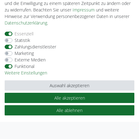
und die Einwilligung zu einem späteren Zeitpunkt zu ändern oder
Plentino-Shop
zu widerrufen. Beachten Sie unser
Impressum
und weitere
gAGaLamp
Hinweise zur Verwendung personenbezogener Daten in unserer
Drohnenstore24
Daten­schutz­erklärung
.
MeinUSB
Essenziell
Batteriespeicher
Statistik
PlentiSolar
Zahlungsdienstleister
Gebrauchtlicht
Marketing
Ledkauf
Externe Medien
DEYESOLAR
Funktional
Lightech Connect
Weitere Einstellungen
CardanLight Europe
FORTIMO LEDs
Auswahl akzeptieren
Cardanlight-Shop
Wallbox24
Alle akzeptieren
Alle ablehnen
Impressum
Daten­schutz­erklärung
AGB
Barrierefreiheitserklärung
Widerrufs­recht