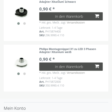
Adapter Xitanium schwarz
0,90 € *
In den Warenkorb
*
inkl. ges. MwSt.
zzgl.
Versandkosten
Lieferzeit: 1-4 Tage
Art.
PH15874400
SKU
296.9990.4.110
Philips Montagenippel X1 zu LED 3 Phasen
Adapter Xitanium weiß
0,90 € *
In den Warenkorb
*
inkl. ges. MwSt.
zzgl.
Versandkosten
Lieferzeit: 1-4 Tage
Art.
PH15872000
SKU
350.9990.4.110
Mein Konto