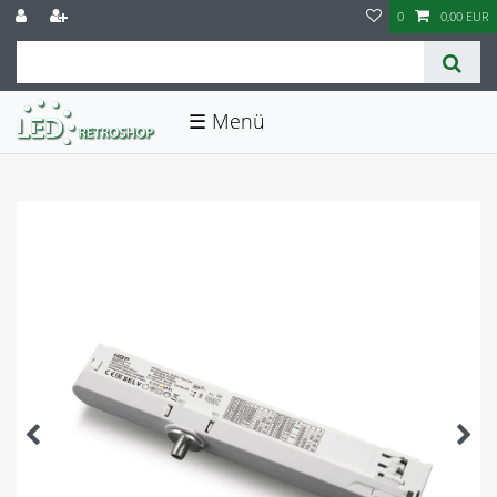
0
0,00 EUR
☰