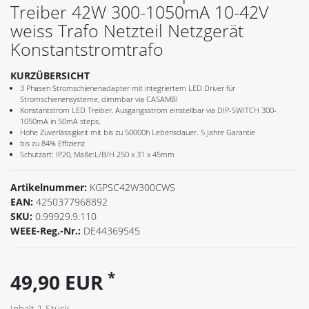
Treiber 42W 300-1050mA 10-42V
weiss Trafo Netzteil Netzgerät
Konstantstromtrafo
KURZÜBERSICHT
3 Phasen Stromschienenadapter mit integriertem LED Driver für
Stromschienensysteme, dimmbar via CASAMBI
Konstantstrom LED Treiber, Ausgangsstrom einstellbar via DIP-SWITCH 300-
1050mA in 50mA steps,
Hohe Zuverlässigkeit mit bis zu 50000h Lebensdauer. 5 Jahre Garantie
bis zu 84% Effizienz
Schutzart: IP20, Maße:L/B/H 250 x 31 x 45mm
Artikelnummer:
KGPSC42W300CWS
EAN:
4250377968892
SKU:
0.99929.9.110
WEEE-Reg.-Nr.:
DE44369545
*
49,90 EUR
Inhalt
1
Stück