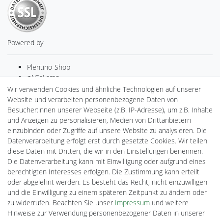
Powered by
Plentino-Shop
gAGaLamp
Drohnenstore24
Wir verwenden Cookies und ähnliche Technologien auf unserer
MeinUSB
Website und verarbeiten personenbezogene Daten von
Batteriespeicher
Besucher:innen unserer Webseite (z.B. IP-Adresse), um z.B. Inhalte
PlentiSolar
und Anzeigen zu personalisieren, Medien von Drittanbietern
Gebrauchtlicht
einzubinden oder Zugriffe auf unsere Website zu analysieren. Die
Ledkauf
Datenverarbeitung erfolgt erst durch gesetzte Cookies. Wir teilen
DEYESOLAR
diese Daten mit Dritten, die wir in den Einstellungen benennen.
Lightech Connect
Die Datenverarbeitung kann mit Einwilligung oder aufgrund eines
CardanLight Europe
berechtigten Interesses erfolgen. Die Zustimmung kann erteilt
FORTIMO LEDs
oder abgelehnt werden. Es besteht das Recht, nicht einzuwilligen
Cardanlight-Shop
und die Einwilligung zu einem späteren Zeitpunkt zu ändern oder
Wallbox24
zu widerrufen. Beachten Sie unser
Impressum
und weitere
Hinweise zur Verwendung personenbezogener Daten in unserer