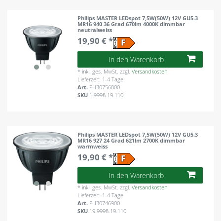
Philips MASTER LEDspot 7,5W(50W) 12V GU5.3
MR16 940 36 Grad 670lm 4000K dimmbar
neutralweiss
19,90 € *
In den Warenkorb
*
inkl. ges. MwSt.
zzgl.
Versandkosten
Lieferzeit: 1-4 Tage
Art.
PH30756800
SKU
1.9998.19.110
Philips MASTER LEDspot 7,5W(50W) 12V GU5.3
MR16 927 24 Grad 621lm 2700K dimmbar
warmweiss
19,90 € *
In den Warenkorb
*
inkl. ges. MwSt.
zzgl.
Versandkosten
Lieferzeit: 1-4 Tage
Art.
PH30746900
SKU
19.9998.19.110