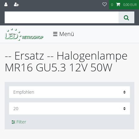
0
0,00 EUR
☰
-- Ersatz -- Halogenlampe
MR16 GU5.3 12V 50W
Filter