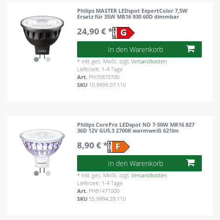
Philips MASTER LEDspot ExpertColor 7,5W
Ersatz für 35W MR16 930 60D dimmbar
24,90 € *
In den Warenkorb
*
inkl. ges. MwSt.
zzgl.
Versandkosten
Lieferzeit: 1-4 Tage
Art.
PH35873700
SKU
10.9999.07.110
Philips CorePro LEDspot ND 7-50W MR16 827
36D 12V GU5.3 2700K warmweiß 621lm
8,90 € *
In den Warenkorb
*
inkl. ges. MwSt.
zzgl.
Versandkosten
Lieferzeit: 1-4 Tage
Art.
PH81471000
SKU
55.9994.29.110