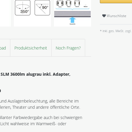
Wunschliste
* inkl. ges. MwSt. zzgl.
oad
Produktsicherheit
Noch Fragen?
D SLM
3600lm alugrau inkl. Adapter,
0
 und Auslagenbeleuchtung, alle Bereiche im
erien, Theater und andere öffentliche Orte.
illanter Farbwiedergabe auch bei schwierigen
 Licht wahlweise im Warmweiß- oder