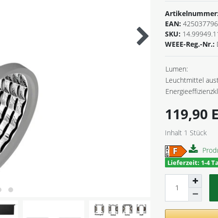
Artikelnummer
EAN:
425037796
SKU:
14.99949.1
WEEE-Reg.-Nr.:
Lumen:
Leuchtmittel aus
Energieeffizienzk
119,90
Inhalt
1
Stück
Prod
Lieferzeit: 1-4 T