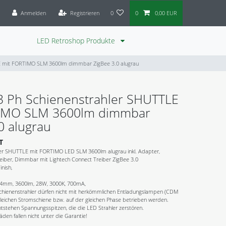
Anmelden
Registrieren
0
0
0,00 EUR
LED Retroshop Produkte
E mit FORTIMO SLM 3600lm dimmbar ZigBee 3.0 alugrau
3 Ph Schienenstrahler SHUTTLE
IMO SLM 3600lm dimmbar
0 alugrau
T
ler SHUTTLE mit FORTIMO LED SLM 3600lm alugrau inkl. Adapter,
reiber, Dimmbar mit Lightech Connect Treiber ZigBee 3.0
inish,
 94mm, 3600lm, 28W, 3000K, 700mA,
hienenstrahler dürfen nicht mit herkömmlichen Entladungslampen (CDM
gleichen Stromschiene bzw. auf der gleichen Phase betrieben werden.
tstehen Spannungsspitzen, die die LED Strahler zerstören.
en fallen nicht unter die Garantie!