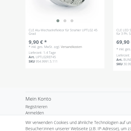
CLE Alu-Wechselreflektor für Strahler UPTL02 45
CLE LED S
Grad
für 3 Ph.
9,90 € *
69,90 
*
inkl. ges. MwSt.
zzgl.
Versandkosten
*
inkl. ge
Lieferzeit: 1-4 Tage
Lieferzeit
Art.
UPTL02REF45
Art.
BUN
SKU
954.9991.5.111
SKU
30.9
Mein Konto
Registrieren
Anmelden
Warenkorb
Wir verwenden Cookies und ähnliche Technologien auf u
Kasse
Besucher:innen unserer Webseite (z.B. IP-Adresse), um z.