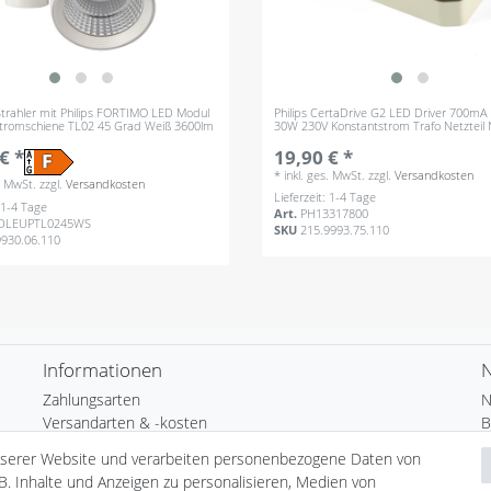
trahler mit Philips FORTIMO LED Modul
Philips CertaDrive G2 LED Driver 700mA
 Stromschiene TL02 45 Grad Weiß 3600lm
30W 230V Konstantstrom Trafo Netzteil 
€ *
19,90 € *
*
inkl. ges. MwSt.
zzgl.
Versandkosten
s. MwSt.
zzgl.
Versandkosten
Lieferzeit: 1-4 Tage
: 1-4 Tage
Art.
PH13317800
DLEUPTL0245WS
SKU
215.9993.75.110
9930.06.110
Informationen
N
Zahlungsarten
N
Versandarten & -kosten
B
Umwelt & Entsorgung
nserer Website und verarbeiten personenbezogene Daten von
N
B. Inhalte und Anzeigen zu personalisieren, Medien von
H