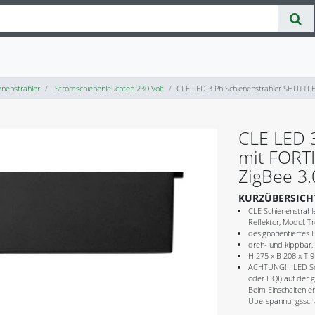
nenstrahler
Stromschienenleuchten 230 Volt
CLE LED 3 Ph Schienenstrahler SHUTTL
CLE LED 
mit FORT
ZigBee 3.
KURZÜBERSICH
CLE Schienenstrah
Reflektor, Modul, T
designorientiertes F
dreh- und kippbar,
H 275 x B 208 x T
ACHTUNG!!! LED Sc
oder HQI) auf der 
Beim Einschalten en
Überspannungsschäd