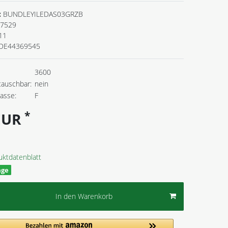
:
BUNDLEYILEDAS03GRZB
7529
11
DE44369545
3600
tauschbar:
nein
lasse:
F
*
 EUR
uktdatenblatt
age
In den Warenkorb