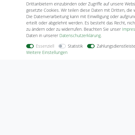
Wunschliste
Drittanbietern einzubinden oder Zugriffe auf unsere Websi
gesetzte Cookies. Wir teilen diese Daten mit Dritten, die
Die Datenverarbeitung kann mit Einwilligung oder aufgru
erteilt oder abgelehnt werden. Es besteht das Recht, nich
zu ändern oder zu widerrufen. Beachten Sie unser
Impre
Daten in unserer
Daten­schutz­erklärung
.
Essenziell
Statistik
Zahlungsdienstleist
Weitere Einstellungen
Nehmen Sie
Kontakt
mit uns auf
Zahlungs
Halogenkauf LIGHTECH GmbH
Schlehenweg 4
29690 Schwarmstedt
Deutschland
Wir sind gerne für Sie da.
Haben Sie Fragen oder möchten Sie uns