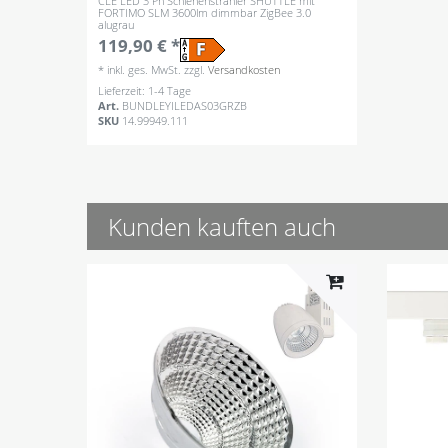
CLE LED 3 Ph Schienenstrahler SHUTTLE mit
FORTIMO SLM 3600lm dimmbar ZigBee 3.0
alugrau
119,90 € *
*
inkl. ges. MwSt.
zzgl.
Versandkosten
Lieferzeit: 1-4 Tage
Art.
BUNDLEYILEDAS03GRZB
SKU
14.99949.111
Kunden kauften auch