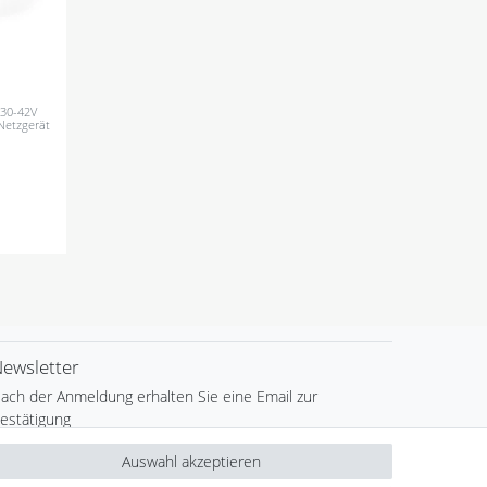
 30-42V
Netzgerät
ewsletter
ach der Anmeldung erhalten Sie eine Email zur
estätigung
ewsletter
E-MAIL **
Auswahl akzeptieren
onig