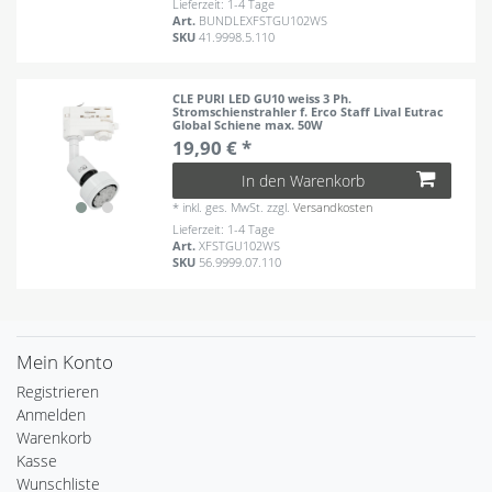
Lieferzeit: 1-4 Tage
Art.
BUNDLEXFSTGU102WS
SKU
41.9998.5.110
CLE PURI LED GU10 weiss 3 Ph.
Stromschienstrahler f. Erco Staff Lival Eutrac
Global Schiene max. 50W
19,90 € *
In den Warenkorb
*
inkl. ges. MwSt.
zzgl.
Versandkosten
Lieferzeit: 1-4 Tage
Art.
XFSTGU102WS
SKU
56.9999.07.110
Mein Konto
Registrieren
Anmelden
Warenkorb
Kasse
Wunschliste