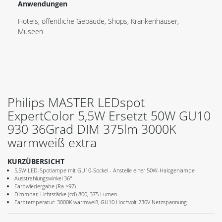
Anwendungen
Hotels, öffentliche Gebäude, Shops, Krankenhäuser,
Museen
Philips MASTER LEDspot
ExpertColor 5,5W Ersetzt 50W GU10
930 36Grad DIM 375lm 3000K
warmweiß extra
KURZÜBERSICHT
5,5W LED-Spotlampe mit GU10-Sockel - Anstelle einer 50W-Halogenlampe
Ausstrahlungswinkel 36°
Farbwiedergabe (Ra >97)
Dimmbar, Lichtstärke (cd) 800, 375 Lumen
Farbtemperatur: 3000K warmweiß, GU10 Hochvolt 230V Netzspannung