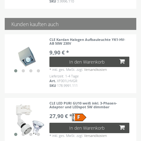
SKU
3.9996.110
Kunden kauften auch
CLE Kardan Halogen Aufbauleuchte YK1-HV-
AB 50W 230V
9,90 € *
In den Warenkorb
*
inkl. ges. MwSt.
zzgl.
Versandkosten
Lieferzeit: 1-4 Tage
Art.
XF001LHVGR
SKU
178.9991.111
CLE LED PURI GU10 weiß inkl. 3-Phasen-
Adapter und LEDspot 5W dimmbar
27,90 € *
In den Warenkorb
*
inkl. ges. MwSt.
zzgl.
Versandkosten