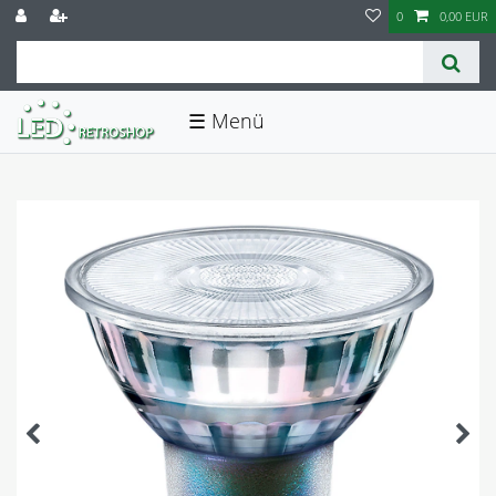
0
0,00 EUR
☰