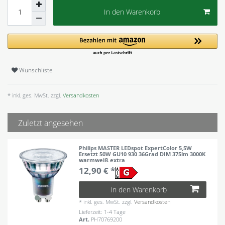
In den Warenkorb
Wunschliste
* inkl. ges. MwSt. zzgl.
Versandkosten
Zuletzt angesehen
Philips MASTER LEDspot ExpertColor 5,5W
Ersetzt 50W GU10 930 36Grad DIM 375lm 3000K
warmweiß extra
12,90 € *
In den Warenkorb
*
inkl. ges. MwSt.
zzgl.
Versandkosten
Lieferzeit: 1-4 Tage
Art.
PH70769200