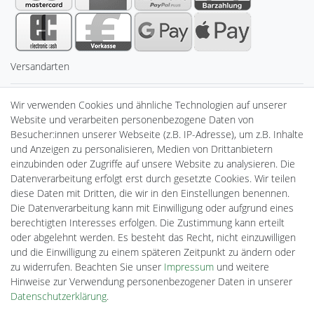
Versandarten
Sicherheit
Wir verwenden Cookies und ähnliche Technologien auf unserer
Website und verarbeiten personenbezogene Daten von
Besucher:innen unserer Webseite (z.B. IP-Adresse), um z.B. Inhalte
und Anzeigen zu personalisieren, Medien von Drittanbietern
einzubinden oder Zugriffe auf unsere Website zu analysieren. Die
Datenverarbeitung erfolgt erst durch gesetzte Cookies. Wir teilen
diese Daten mit Dritten, die wir in den Einstellungen benennen.
Die Datenverarbeitung kann mit Einwilligung oder aufgrund eines
berechtigten Interesses erfolgen. Die Zustimmung kann erteilt
Powered by
oder abgelehnt werden. Es besteht das Recht, nicht einzuwilligen
und die Einwilligung zu einem späteren Zeitpunkt zu ändern oder
Plentino-Shop
zu widerrufen. Beachten Sie unser
Impressum
und weitere
gAGaLamp
Hinweise zur Verwendung personenbezogener Daten in unserer
Drohnenstore24
Daten­schutz­erklärung
.
MeinUSB