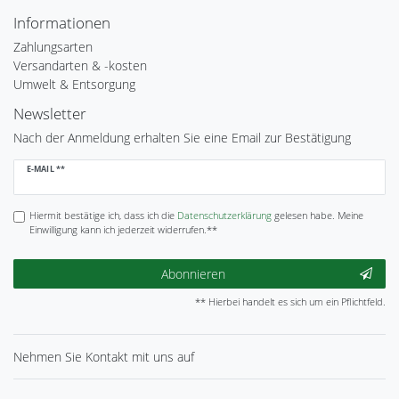
Informationen
Zahlungsarten
Versandarten & -kosten
Umwelt & Entsorgung
Newsletter
Nach der Anmeldung erhalten Sie eine Email zur Bestätigung
Newsletter
E-MAIL **
Honig
Hiermit bestätige ich, dass ich die
Daten­schutz­erklärung
gelesen habe. Meine
Einwilligung kann ich jederzeit widerrufen.**
Abonnieren
** Hierbei handelt es sich um ein Pflichtfeld.
Nehmen Sie
Kontakt
mit uns auf