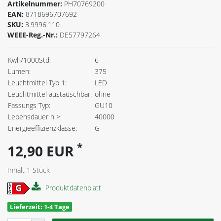
Artikelnummer:
PH70769200
EAN:
8718696707692
SKU:
3.9996.110
WEEE-Reg.-Nr.:
DE57797264
Kwh/1000Std:
6
Lumen:
375
Leuchtmittel Typ 1:
LED
Leuchtmittel austauschbar:
ohne
Fassungs Typ:
GU10
Lebensdauer h >:
40000
Energieeffizienzklasse:
G
*
12,90 EUR
Inhalt
1
Stück
Produktdatenblatt
Lieferzeit: 1-4 Tage