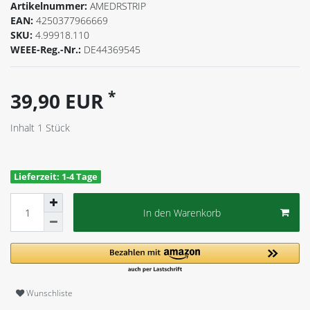
Artikelnummer:
AMEDRSTRIP
EAN:
4250377966669
SKU:
4.99918.110
WEEE-Reg.-Nr.:
DE44369545
*
39,90 EUR
Inhalt
1
Stück
Lieferzeit: 1-4 Tage
In den Warenkorb
Wunschliste