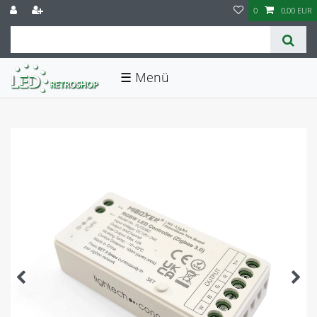
0
0,00 EUR
☰