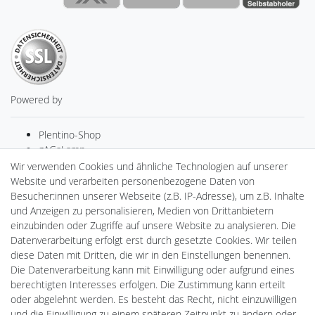
Powered by
Plentino-Shop
gAGaLamp
Drohnenstore24
Wir verwenden Cookies und ähnliche Technologien auf unserer
MeinUSB
Website und verarbeiten personenbezogene Daten von
Batteriespeicher
Besucher:innen unserer Webseite (z.B. IP-Adresse), um z.B. Inhalte
PlentiSolar
und Anzeigen zu personalisieren, Medien von Drittanbietern
Gebrauchtlicht
einzubinden oder Zugriffe auf unsere Website zu analysieren. Die
Ledkauf
Datenverarbeitung erfolgt erst durch gesetzte Cookies. Wir teilen
DEYESOLAR
diese Daten mit Dritten, die wir in den Einstellungen benennen.
Lightech Connect
Die Datenverarbeitung kann mit Einwilligung oder aufgrund eines
CardanLight Europe
berechtigten Interesses erfolgen. Die Zustimmung kann erteilt
FORTIMO LEDs
oder abgelehnt werden. Es besteht das Recht, nicht einzuwilligen
Cardanlight-Shop
und die Einwilligung zu einem späteren Zeitpunkt zu ändern oder