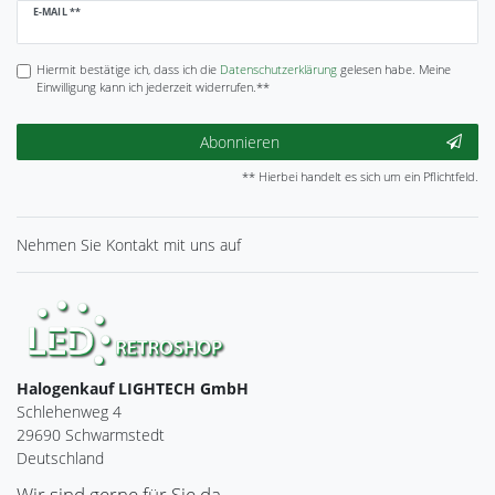
Newsletter
E-MAIL **
Honig
Hiermit bestätige ich, dass ich die
Daten­schutz­erklärung
gelesen habe. Meine
Einwilligung kann ich jederzeit widerrufen.**
Abonnieren
** Hierbei handelt es sich um ein Pflichtfeld.
Nehmen Sie
Kontakt
mit uns auf
Halogenkauf LIGHTECH GmbH
Schlehenweg 4
29690 Schwarmstedt
Deutschland
Wir sind gerne für Sie da.