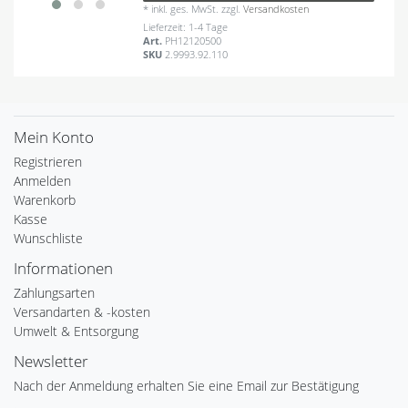
*
inkl. ges. MwSt.
zzgl.
Versandkosten
Lieferzeit: 1-4 Tage
Art.
PH12120500
SKU
2.9993.92.110
Mein Konto
Registrieren
Anmelden
Warenkorb
Kasse
Wunschliste
Informationen
Zahlungsarten
Versandarten & -kosten
Umwelt & Entsorgung
Newsletter
Nach der Anmeldung erhalten Sie eine Email zur Bestätigung