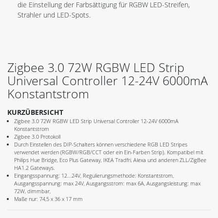
die Einstellung der Farbsättigung für RGBW LED-Streifen,
Strahler und LED-Spots.
Zigbee 3.0 72W RGBW LED Strip
Universal Controller 12-24V 6000mA
Konstantstrom
KURZÜBERSICHT
Zigbee 3.0 72W RGBW LED Strip Universal Controller 12-24V 6000mA
Konstantstrom
Zigbee 3.0 Protokoll
Durch Einstellen des DIP-Schalters können verschiedene RGB LED Stripes
verwendet werden (RGBW/RGB/CCT oder ein Ein-Farben Strip). Kompatibel mit
Philips Hue Bridge, Eco Plus Gateway, IKEA Tradfri, Alexa und anderen ZLL/ZigBee
HA1.2 Gateways.
Eingangsspannung: 12...24V, Regulierungsmethode: Konstantstrom,
Ausgangsspannung: max 24V, Ausgangsstrom: max 6A, Ausgangsleistung: max
72W, dimmbar,
Maße nur: 74,5 x 36 x 17 mm