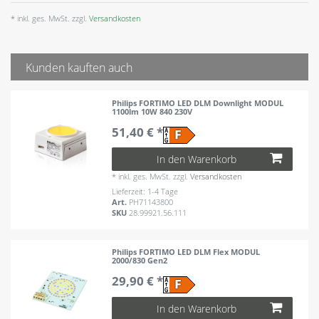
* inkl. ges. MwSt. zzgl.
Versandkosten
Kunden kauften auch
Philips FORTIMO LED DLM Downlight MODUL
1100lm 10W 840 230V
51,40 € *
In den Warenkorb
*
inkl. ges. MwSt.
zzgl.
Versandkosten
Lieferzeit: 1-4 Tage
Art.
PH71143800
SKU
28.99921.56.111
Philips FORTIMO LED DLM Flex MODUL
2000/830 Gen2
29,90 € *
In den Warenkorb