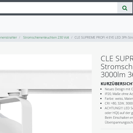
nenstrahler
Stromschienenleuchten 230 Volt
CLE SUPREME PROFI 4 EYE LED 3Ph Stro
CLE SUPR
Stromsch
3000lm 3
KURZÜBERSICH
Neues Design mit C
IP20, Maße ohne A
Farbe: weiss, Mater
CRI >80, 32W, 3000
ACHTUNG!!! LED Sc
oder HQI) auf der 
Beim Einschalten en
Überspannungsschäd