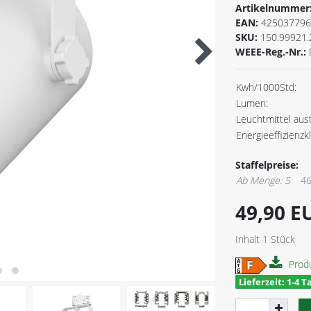
Artikelnummer
EAN:
425037796
SKU:
150.99921.
WEEE-Reg.-Nr.:
Kwh/1000Std:
Lumen:
Leuchtmittel aus
Energieeffizienzk
Staffelpreise:
Ab Menge: 5
46
49,90 
Inhalt
1
Stück
Prod
Lieferzeit: 1-4 T