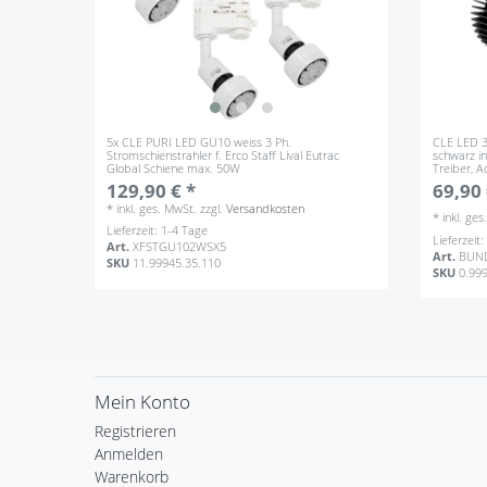
5x CLE PURI LED GU10 weiss 3 Ph.
CLE LED 3
Stromschienstrahler f. Erco Staff Lival Eutrac
schwarz i
Global Schiene max. 50W
Treiber, 
129,90 € *
69,90 
*
inkl. ges. MwSt.
zzgl.
Versandkosten
*
inkl. ge
Lieferzeit: 1-4 Tage
Lieferzeit
Art.
XFSTGU102WSX5
Art.
BUN
SKU
11.99945.35.110
SKU
0.99
Mein Konto
Registrieren
Anmelden
Warenkorb