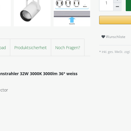
Wunschliste
oad
Produktsicherheit
Noch Fragen?
* inkl. ges. MwSt. zzgl.
nstrahler 32W 3000K 3000lm 36° weiss
ector