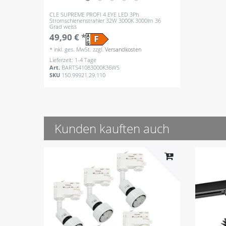
CLE SUPREME PROFI 4 EYE LED 3Ph
Stromschienenstrahler 32W 3000K 3000lm 36
Grad weiss
49,90 € *
*
inkl. ges. MwSt.
zzgl.
Versandkosten
Lieferzeit: 1-4 Tage
Art.
BARTS41083000K36WS
SKU
150.99921.29.110
Kunden kauften auch