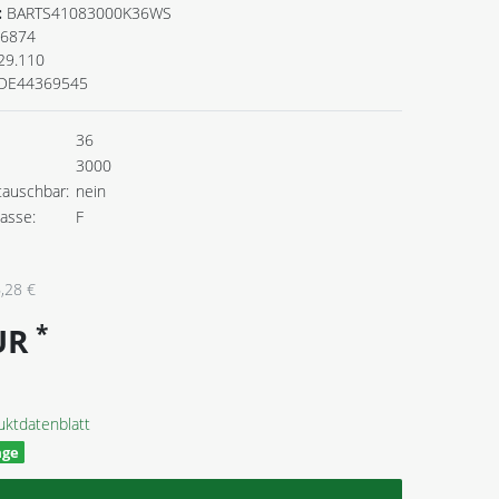
:
BARTS41083000K36WS
6874
29.110
DE44369545
36
3000
tauschbar:
nein
lasse:
F
,28 €
*
EUR
uktdatenblatt
age