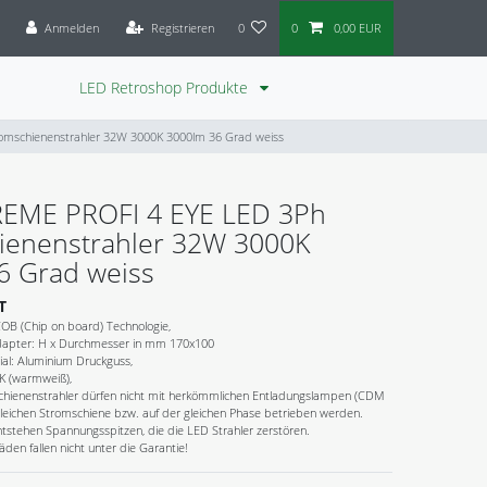
Anmelden
Registrieren
0
0
0,00 EUR
LED Retroshop Produkte
mschienenstrahler 32W 3000K 3000lm 36 Grad weiss
EME PROFI 4 EYE LED 3Ph
ienenstrahler 32W 3000K
6 Grad weiss
T
OB (Chip on board) Technologie,
dapter: H x Durchmesser in mm 170x100
ial: Aluminium Druckguss,
K (warmweiß),
hienenstrahler dürfen nicht mit herkömmlichen Entladungslampen (CDM
gleichen Stromschiene bzw. auf der gleichen Phase betrieben werden.
tstehen Spannungsspitzen, die die LED Strahler zerstören.
en fallen nicht unter die Garantie!