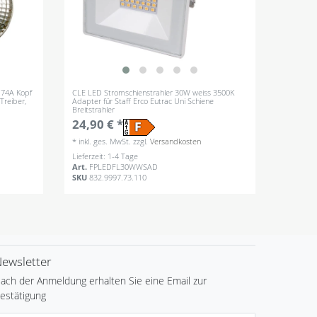
174A Kopf
CLE LED Stromschienstrahler 30W weiss 3500K
Treiber,
Adapter für Staff Erco Eutrac Uni Schiene
Breitstrahler
24,90 € *
*
inkl. ges. MwSt.
zzgl.
Versandkosten
Lieferzeit: 1-4 Tage
Art.
FPLEDFL30WWSAD
SKU
832.9997.73.110
ewsletter
ach der Anmeldung erhalten Sie eine Email zur
estätigung