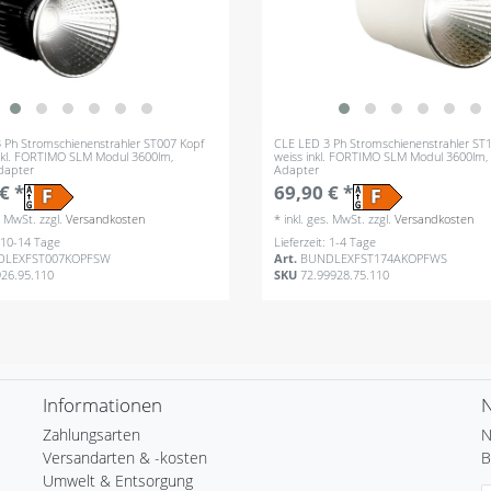
 Ph Stromschienenstrahler ST007 Kopf
CLE LED 3 Ph Stromschienenstrahler ST
nkl. FORTIMO SLM Modul 3600lm,
weiss inkl. FORTIMO SLM Modul 3600lm, 
Adapter
Adapter
€ *
69,90 € *
s. MwSt.
zzgl.
Versandkosten
*
inkl. ges. MwSt.
zzgl.
Versandkosten
: 10-14 Tage
Lieferzeit: 1-4 Tage
DLEXFST007KOPFSW
Art.
BUNDLEXFST174AKOPFWS
926.95.110
SKU
72.99928.75.110
Informationen
N
Zahlungsarten
N
Versandarten & -kosten
B
Umwelt & Entsorgung