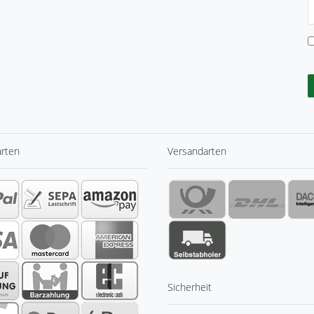
N
H
arten
Versandarten
Sicherheit