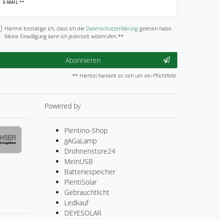
ewsletter
E-MAIL **
onig
Hiermit bestätige ich, dass ich die
Daten­schutz­erklärung
gelesen habe.
Meine Einwilligung kann ich jederzeit widerrufen.**
Abonnieren
** Hierbei handelt es sich um ein Pflichtfeld.
Powered by
Plentino-Shop
gAGaLamp
Drohnenstore24
MeinUSB
Batteriespeicher
PlentiSolar
Gebrauchtlicht
Ledkauf
DEYESOLAR