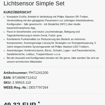
Lichtsensor Simple Set
KURZÜBERSICHT
Kompakte Größe, Arbeitet in Verbindung mit Philips Xitanium SR-Treiber,
Voreinstellung mit den gängigsten Parametern zur sofortigen Inbetriebnahme,
Konfiguration - falls gewünscht - mit SimpleSet (NFC) über intuitiv
basierteSmartphone-App,
Passt in bestehendes und neues Leuchtendesign, Belegung und
Tageslichterfassung in einem Gerät, Farbe: grau
Kombinierte Funktionalität zur Reduzierung des Bedarfs an mehreren
Komponenten, Kostengünstige Lösung für Strategien zur Energieeinsparung, 5
Jahre eingeschränkte Systemgarantie mit Philips Xitanium LED-Treibern,
Anwendungen: Konferenzräume, Büros, Schulen, Lager- und Pausenbereiche,
Sanitärbereiche, Lobbys, Treppenhäuser u.s.w.
Bei der Auswahl und Konfiguration beraten wir Sie gerne, bitte wenden Sie sich an
unsere technischen Mitarbeiter.
Artikelnummer:
PH71241200
EAN:
8718696712412
SKU:
2.99915.110
WEEE-Reg.-Nr.:
DE57797264
*
49,32 EUR