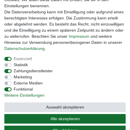
DEYESOLAR
Einstellungen benennen.
Lightech Connect
Die Datenverarbeitung kann mit Einwilligung oder aufgrund eines
CardanLight Europe
berechtigten Interesses erfolgen. Die Zustimmung kann erteilt
FORTIMO LEDs
oder abgelehnt werden. Es besteht das Recht, nicht einzuwilligen
Cardanlight-Shop
und die Einwilligung zu einem späteren Zeitpunkt zu ändern oder
Wallbox24
zu widerrufen. Beachten Sie unser
Impressum
und weitere
Hinweise zur Verwendung personenbezogener Daten in unserer
Daten­schutz­erklärung
.
Impressum
Daten­schutz­erklärung
AGB
Essenziell
Statistik
Zahlungsdienstleister
Barrierefreiheitserklärung
Widerrufs­recht
Marketing
Externe Medien
Funktional
Kontakt
Vertrag widerrufen
Weitere Einstellungen
Auswahl akzeptieren
Alle akzeptieren
© Copyright 2026 | Alle Rechte vorbehalten.