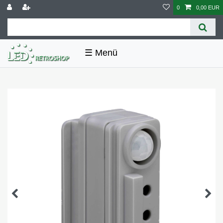
0
0,00 EUR
☰