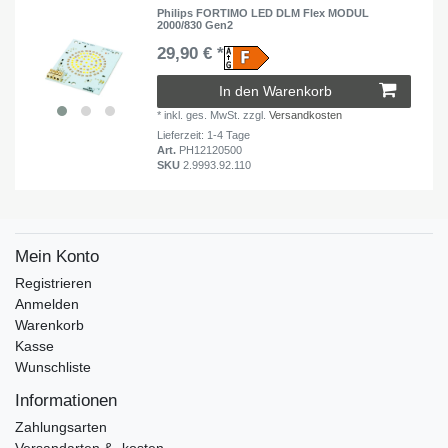
Philips FORTIMO LED DLM Flex MODUL
2000/830 Gen2
29,90 € *
In den Warenkorb
*
inkl. ges. MwSt.
zzgl.
Versandkosten
Lieferzeit: 1-4 Tage
Art.
PH12120500
SKU
2.9993.92.110
Mein Konto
Registrieren
Anmelden
Warenkorb
Kasse
Wunschliste
Informationen
Zahlungsarten
Versandarten & -kosten