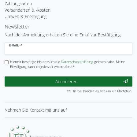
Zahlungsarten
Versandarten & -kosten
Umwelt & Entsorgung
Newsletter
Nach der Anmeldung erhalten Sie eine Email zur Bestätigung
Newsletter
E-MAIL **
Honig
Hiermit bestätige ich, dass ich die
Daten­schutz­erklärung
gelesen habe. Meine
Einwilligung kann ich jederzeit widerrufen.**
Abonnieren
** Hierbei handelt es sich um ein Pflichtfeld.
Nehmen Sie
Kontakt
mit uns auf