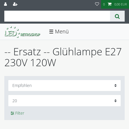
0
0,00 EUR
☰
-- Ersatz -- Glühlampe E27
230V 120W
Filter