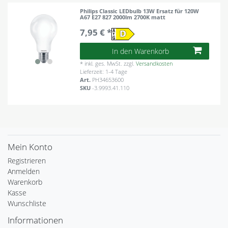
Philips Classic LEDbulb 13W Ersatz für 120W
A67 E27 827 2000lm 2700K matt
7,95 € *
In den Warenkorb
*
inkl. ges. MwSt.
zzgl.
Versandkosten
Lieferzeit: 1-4 Tage
Art.
PH34653600
SKU
-3.9993.41.110
Mein Konto
Registrieren
Anmelden
Warenkorb
Kasse
Wunschliste
Informationen