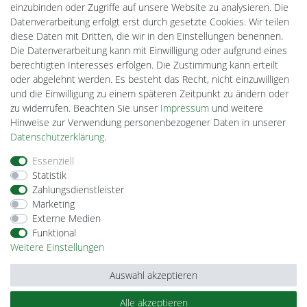
Gebrauchtlicht
einzubinden oder Zugriffe auf unsere Website zu analysieren. Die
Ledkauf
Datenverarbeitung erfolgt erst durch gesetzte Cookies. Wir teilen
DEYESOLAR
diese Daten mit Dritten, die wir in den Einstellungen benennen.
Lightech Connect
Die Datenverarbeitung kann mit Einwilligung oder aufgrund eines
CardanLight Europe
berechtigten Interesses erfolgen. Die Zustimmung kann erteilt
FORTIMO LEDs
oder abgelehnt werden. Es besteht das Recht, nicht einzuwilligen
Cardanlight-Shop
und die Einwilligung zu einem späteren Zeitpunkt zu ändern oder
Wallbox24
zu widerrufen. Beachten Sie unser
Impressum
und weitere
Hinweise zur Verwendung personenbezogener Daten in unserer
Daten­schutz­erklärung
.
Impressum
Daten­schutz­erklärung
AGB
Essenziell
Statistik
Zahlungsdienstleister
Barrierefreiheitserklärung
Widerrufs­recht
Marketing
Externe Medien
Funktional
Kontakt
Vertrag widerrufen
Weitere Einstellungen
Auswahl akzeptieren
Alle akzeptieren